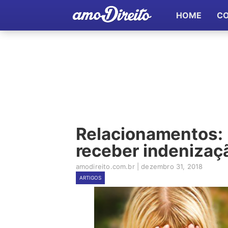
HOME
C
Relacionamentos: 
receber indenizaç
amodireito.com.br
|
dezembro 31, 2018
ARTIGOS