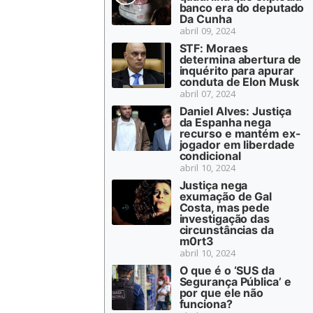
banco era do deputado
Da Cunha
abril 09, 2024
STF: Moraes
determina abertura de
inquérito para apurar
conduta de Elon Musk
abril 07, 2024
Daniel Alves: Justiça
da Espanha nega
recurso e mantém ex-
jogador em liberdade
condicional
abril 10, 2024
Justiça nega
exumação de Gal
Costa, mas pede
investigação das
circunstâncias da
m0rt3
abril 10, 2024
O que é o ‘SUS da
Segurança Pública’ e
por que ele não
funciona?