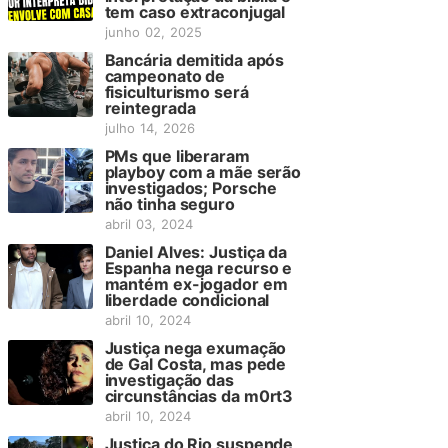
tem caso extraconjugal
junho 02, 2025
Bancária demitida após
campeonato de
fisiculturismo será
reintegrada
julho 14, 2026
PMs que liberaram
playboy com a mãe serão
investigados; Porsche
não tinha seguro
abril 03, 2024
Daniel Alves: Justiça da
Espanha nega recurso e
mantém ex-jogador em
liberdade condicional
abril 10, 2024
Justiça nega exumação
de Gal Costa, mas pede
investigação das
circunstâncias da m0rt3
abril 10, 2024
Justiça do Rio suspende