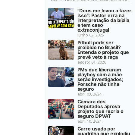
“Deus me levou a fazer
isso”: Pastor erra na
interpretação da bíblia
e tem caso
extraconjugal
junho 02, 2025
Pitbull pode ser
proibido no Brasil?
Entenda o projeto que
prevê veto à raça
agosto 01, 2026
PMs que liberaram
playboy com a mãe
serão investigados;
Porsche não tinha
seguro
abril 03, 2024
Câmara dos
Deputados aprova
projeto que recria o
seguro DPVAT
abril 10, 2024
Carro usado por
quadrilha que explodiu