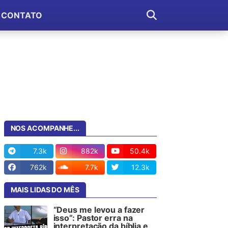
CONTATO
NOS ACOMPANHE...
7.3k
882k
50.4k
762k
7.7k
12.3k
MAIS LIDAS DO MÊS
“Deus me levou a fazer
isso”: Pastor erra na
interpretação da bíblia e