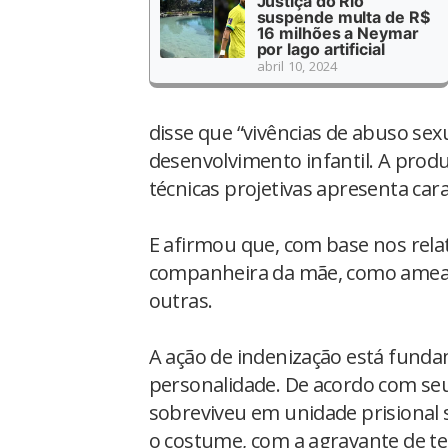
Justiça do Rio
suspende multa de R$
16 milhões a Neymar
por lago artificial
abril 10, 2024
disse que “vivências de abuso sex
desenvolvimento infantil. A prod
técnicas projetivas apresenta car
E afirmou que, com base nos relat
companheira da mãe, como ameaça,
outras.
A ação de indenização está funda
personalidade. De acordo com se
sobreviveu em unidade prisional 
o costume, com a agravante de ter