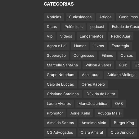
CATEGORIAS
Notícias
Curiosidades
Artigos
Concursos
Dicas
Polêmicas
podcast
Estudo de Caso
Vip
Vídeos
Lançamentos
Pedro Auar
Agora e Lei
Humor
Livros
Estratégia
Superação
Congressos
Filmes
Cursos
Marcelle SantAna
Wilson Alvares
Quiz
U
Grupo Notorium
Ana Laura
Adriano Mellega
Caio de Luccas
Ceres Rabelo
Cristiano Sardinha
Dúvida do Leitor
Laura Alvares
Mansão Jurídica
OAB
Promotor
Adriel Kelm
Advoga Mais
Almeida Santos
Anselmo Melo
Burger King
CG Advogados
Clara Amaral
Club Juridico