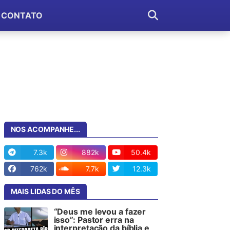
CONTATO
NOS ACOMPANHE...
7.3k
882k
50.4k
762k
7.7k
12.3k
MAIS LIDAS DO MÊS
“Deus me levou a fazer
isso”: Pastor erra na
interpretação da bíblia e