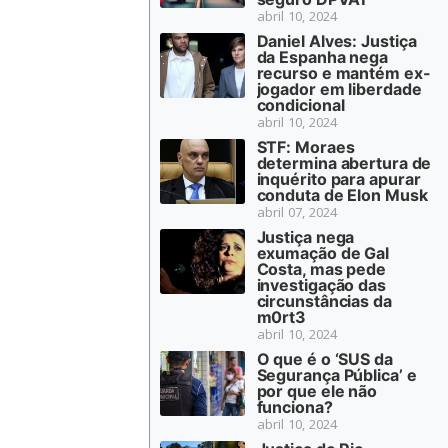
abril 10, 2024
Daniel Alves: Justiça
da Espanha nega
recurso e mantém ex-
jogador em liberdade
condicional
abril 10, 2024
STF: Moraes
determina abertura de
inquérito para apurar
conduta de Elon Musk
abril 07, 2024
Justiça nega
exumação de Gal
Costa, mas pede
investigação das
circunstâncias da
m0rt3
abril 10, 2024
O que é o ‘SUS da
Segurança Pública’ e
por que ele não
funciona?
abril 10, 2024