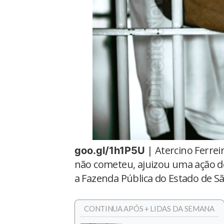
| Atercino Ferrei
goo.gl/1h1P5U
não cometeu, ajuizou uma ação de
a Fazenda Pública do Estado de S
CONTINUA APÓS + LIDAS DA SEMANA