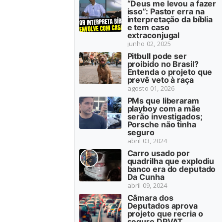
“Deus me levou a fazer
isso”: Pastor erra na
interpretação da bíblia
e tem caso
extraconjugal
junho 02, 2025
Pitbull pode ser
proibido no Brasil?
Entenda o projeto que
prevê veto à raça
agosto 01, 2026
PMs que liberaram
playboy com a mãe
serão investigados;
Porsche não tinha
seguro
abril 03, 2024
Carro usado por
quadrilha que explodiu
banco era do deputado
Da Cunha
abril 09, 2024
Câmara dos
Deputados aprova
projeto que recria o
seguro DPVAT