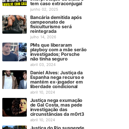
tem caso extraconjugal
junho 02, 2025
Bancária demitida após
campeonato de
fisiculturismo será
reintegrada
julho 14, 2026
PMs que liberaram
playboy com a mãe serão
investigados; Porsche
não tinha seguro
abril 03, 2024
Daniel Alves: Justiça da
Espanha nega recurso e
mantém ex-jogador em
liberdade condicional
abril 10, 2024
Justiça nega exumação
de Gal Costa, mas pede
investigação das
circunstâncias da m0rt3
abril 10, 2024
Justiça do Rio suspende