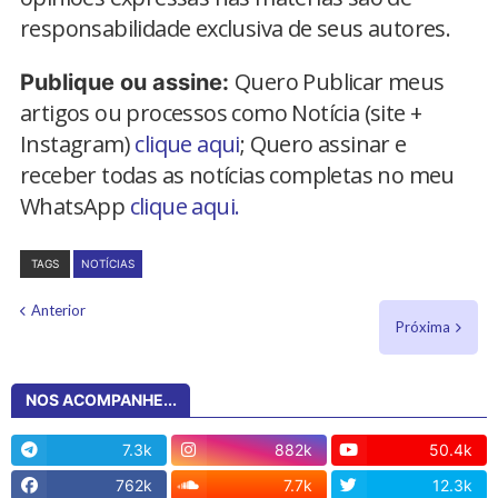
responsabilidade exclusiva de seus autores.
Quero Publicar meus
Publique ou assine:
artigos ou processos como Notícia (site +
Instagram)
clique aqui
; Quero assinar e
receber todas as notícias completas no meu
WhatsApp
clique aqui.
TAGS
NOTÍCIAS
Anterior
Próxima
NOS ACOMPANHE...
7.3k
882k
50.4k
762k
7.7k
12.3k