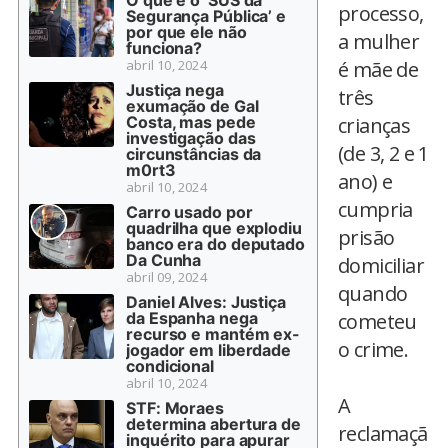
O que é o ‘SUS da
processo,
Segurança Pública’ e
por que ele não
a mulher
funciona?
abril 10, 2024
é mãe de
Justiça nega
três
exumação de Gal
Costa, mas pede
crianças
investigação das
(de 3, 2 e 1
circunstâncias da
m0rt3
ano) e
abril 10, 2024
cumpria
Carro usado por
quadrilha que explodiu
prisão
banco era do deputado
Da Cunha
domiciliar
abril 09, 2024
quando
Daniel Alves: Justiça
da Espanha nega
cometeu
recurso e mantém ex-
o crime.
jogador em liberdade
condicional
abril 10, 2024
A
STF: Moraes
determina abertura de
reclamaçã
inquérito para apurar