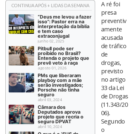
A ré foi
CONTINUA APÓS + LIDAS DA SEMANA
presa
“Deus me levou a fazer
preventiv
isso”: Pastor erra na
interpretação da bíblia
amente
e tem caso
extraconjugal
acusada
junho 02, 2025
de tráfico
Pitbull pode ser
proibido no Brasil?
de
Entenda o projeto que
drogas,
prevê veto à raça
agosto 01, 2026
previsto
PMs que liberaram
no artigo
playboy com a mãe
serão investigados;
33 da Lei
Porsche não tinha
seguro
de Drogas
abril 03, 2024
(11.343/20
Câmara dos
Deputados aprova
06).
projeto que recria o
Segundo
seguro DPVAT
abril 10, 2024
o