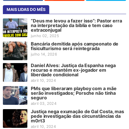
MAIS LIDAS DO MÊS
“Deus me levou a fazer isso”: Pastor erra
na interpretação da bíblia e tem caso
extraconjugal
junho 02, 2025
Bancária demitida após campeonato de
fisiculturismo será reintegrada
julho 14, 2026
Daniel Alves: Justiça da Espanha nega
recurso e mantém ex-jogador em
liberdade condicional
abril 10, 2024
PMs que liberaram playboy com a mãe
serão investigados; Porsche não tinha
seguro
abril 03, 2024
Justiça nega exumação de Gal Costa, mas
pede investigação das circunstâncias da
m0rt3
abril 10, 2024