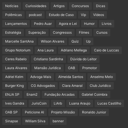
Notícias
Curiosidades
Artigos
Concursos
Dicas
Polêmicas
podcast
Estudo de Caso
Vip
Vídeos
Lançamentos
Pedro Auar
Agora e Lei
Humor
Livros
Estratégia
Superação
Congressos
Filmes
Cursos
Marcelle SantAna
Wilson Alvares
Quiz
Up
Grupo Notorium
Ana Laura
Adriano Mellega
Caio de Luccas
Ceres Rabelo
Cristiano Sardinha
Dúvida do Leitor
Laura Alvares
Mansão Jurídica
OAB
Promotor
Adriel Kelm
Advoga Mais
Almeida Santos
Anselmo Melo
Burger King
CG Advogados
Clara Amaral
Club Juridico
ENJA SP
Enam2
Fundação Arcadas
Gabriel Coimbra
Ives Gandra
JurisCoin
LiArb
Luana Araujo
Lucas Castilho
OAB SP
Peticione AI
Projeto Missão
Ronaldo Junior
Sinapse
William Silva
banner