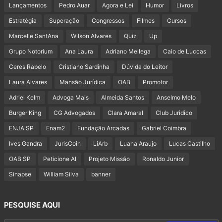
Lançamentos
Pedro Auar
Agora e Lei
Humor
Livros
Estratégia
Superação
Congressos
Filmes
Cursos
Marcelle SantAna
Wilson Alvares
Quiz
Up
Grupo Notorium
Ana Laura
Adriano Mellega
Caio de Luccas
Ceres Rabelo
Cristiano Sardinha
Dúvida do Leitor
Laura Alvares
Mansão Jurídica
OAB
Promotor
Adriel Kelm
Advoga Mais
Almeida Santos
Anselmo Melo
Burger King
CG Advogados
Clara Amaral
Club Juridico
ENJA SP
Enam2
Fundação Arcadas
Gabriel Coimbra
Ives Gandra
JurisCoin
LiArb
Luana Araujo
Lucas Castilho
OAB SP
Peticione AI
Projeto Missão
Ronaldo Junior
Sinapse
William Silva
banner
PESQUISE AQUI