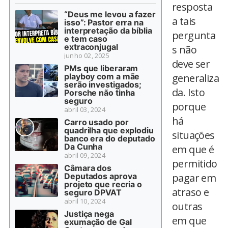
resposta
“Deus me levou a fazer
a tais
isso”: Pastor erra na
interpretação da bíblia
pergunta
e tem caso
extraconjugal
s não
junho 02, 2025
deve ser
PMs que liberaram
playboy com a mãe
generaliza
serão investigados;
da. Isto
Porsche não tinha
seguro
porque
abril 03, 2024
há
Carro usado por
quadrilha que explodiu
situações
banco era do deputado
Da Cunha
em que é
abril 09, 2024
permitido
Câmara dos
Deputados aprova
pagar em
projeto que recria o
atraso e
seguro DPVAT
abril 10, 2024
outras
Justiça nega
em que
exumação de Gal