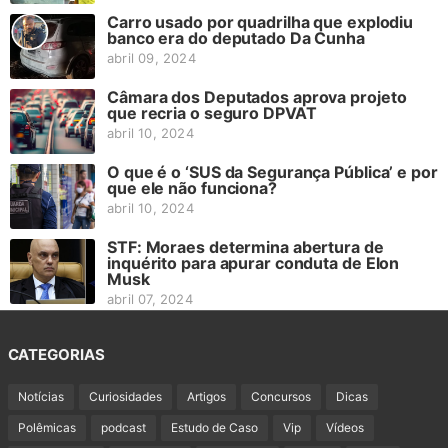
Carro usado por quadrilha que explodiu
banco era do deputado Da Cunha
abril 09, 2024
Câmara dos Deputados aprova projeto
que recria o seguro DPVAT
abril 10, 2024
O que é o ‘SUS da Segurança Pública’ e por
que ele não funciona?
abril 10, 2024
STF: Moraes determina abertura de
inquérito para apurar conduta de Elon
Musk
abril 07, 2024
CATEGORIAS
Notícias
Curiosidades
Artigos
Concursos
Dicas
Polêmicas
podcast
Estudo de Caso
Vip
Vídeos