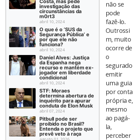
Costa, mas pede
não se
investigação das
circunstâncias da
pode
m0rt3
fazê-lo.
abril 10, 2024
O que é o ‘SUS da
Outrossi
Segurança Pública’ e
m, muito
por que ele não
funciona?
ocorre de
abril 10, 2024
o
Daniel Alves: Justiça
da Espanha nega
segurado
recurso e mantém ex-
jogador em liberdade
emitir
condicional
uma guia
abril 10, 2024
STF: Moraes
por conta
determina abertura de
própria e,
inquérito para apurar
conduta de Elon Musk
mesmo
abril 07, 2024
ao pagá-
Pitbull pode ser
proibido no Brasil?
la,
Entenda o projeto que
prevê veto à raça
perceber
agosto 01, 2026