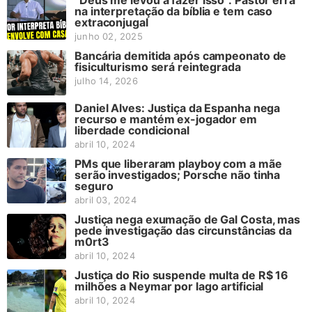
“Deus me levou a fazer isso”: Pastor erra
na interpretação da bíblia e tem caso
extraconjugal
junho 02, 2025
Bancária demitida após campeonato de
fisiculturismo será reintegrada
julho 14, 2026
Daniel Alves: Justiça da Espanha nega
recurso e mantém ex-jogador em
liberdade condicional
abril 10, 2024
PMs que liberaram playboy com a mãe
serão investigados; Porsche não tinha
seguro
abril 03, 2024
Justiça nega exumação de Gal Costa, mas
pede investigação das circunstâncias da
m0rt3
abril 10, 2024
Justiça do Rio suspende multa de R$ 16
milhões a Neymar por lago artificial
abril 10, 2024