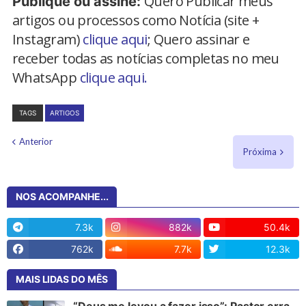
Quero Publicar meus
Publique ou assine:
artigos ou processos como Notícia (site +
Instagram)
clique aqui
; Quero assinar e
receber todas as notícias completas no meu
WhatsApp
clique aqui.
TAGS
ARTIGOS
Anterior
Próxima
NOS ACOMPANHE...
7.3k
882k
50.4k
762k
7.7k
12.3k
MAIS LIDAS DO MÊS