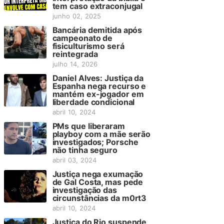
tem caso extraconjugal
junho 02, 2025
Bancária demitida após
campeonato de
fisiculturismo será
reintegrada
julho 14, 2026
Daniel Alves: Justiça da
Espanha nega recurso e
mantém ex-jogador em
liberdade condicional
abril 10, 2024
PMs que liberaram
playboy com a mãe serão
investigados; Porsche
não tinha seguro
abril 03, 2024
Justiça nega exumação
de Gal Costa, mas pede
investigação das
circunstâncias da m0rt3
abril 10, 2024
Justiça do Rio suspende