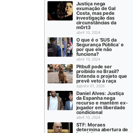
Justiça nega
exumação de Gal
Costa, mas pede
investigação das
circunstâncias da
m0rt3
abril 10, 2024
O que é o ‘SUS da
Segurança Pública’ e
por que ele não
funciona?
abril 10, 2024
Pitbull pode ser
proibido no Brasil?
Entenda o projeto que
prevê veto à raça
agosto 01, 2026
Daniel Alves: Justiça
da Espanha nega
recurso e mantém ex-
jogador em liberdade
condicional
abril 10, 2024
STF: Moraes
determina abertura de