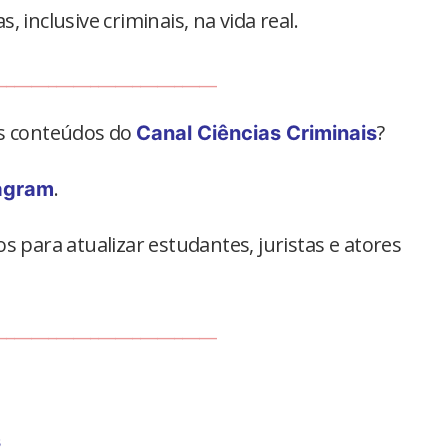
 inclusive criminais, na vida real.
__________________________
os conteúdos do
?
Canal Ciências Criminais
.
agram
s para atualizar estudantes, juristas e atores
__________________________
s