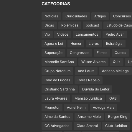
CATEGORIAS
Notícias
Curiosidades
Artigos
Concursos
Dicas
Polêmicas
podcast
Estudo de Caso
Vip
Vídeos
Lançamentos
Pedro Auar
Agora e Lei
Humor
Livros
Estratégia
Superação
Congressos
Filmes
Cursos
Marcelle SantAna
Wilson Alvares
Quiz
U
Grupo Notorium
Ana Laura
Adriano Mellega
Caio de Luccas
Ceres Rabelo
Cristiano Sardinha
Dúvida do Leitor
Laura Alvares
Mansão Jurídica
OAB
Promotor
Adriel Kelm
Advoga Mais
Almeida Santos
Anselmo Melo
Burger King
CG Advogados
Clara Amaral
Club Juridico