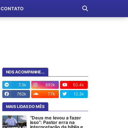
CONTATO
NOS ACOMPANHE...
7.3k
882k
50.4k
762k
7.7k
12.3k
MAIS LIDAS DO MÊS
“Deus me levou a fazer
isso”: Pastor erra na
interpretação da bíblia e