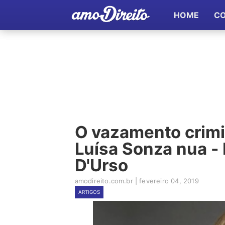
HOME
C
O vazamento crimi
Luísa Sonza nua - 
D'Urso
amodireito.com.br
|
fevereiro 04, 2019
ARTIGOS