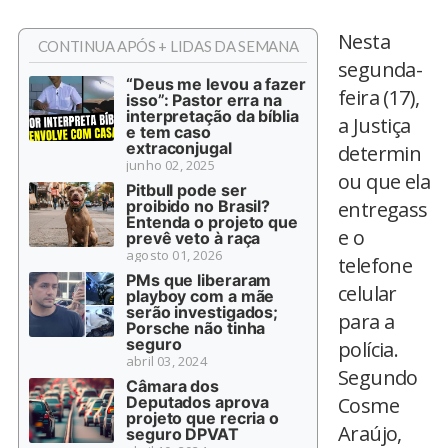
Nesta
CONTINUA APÓS + LIDAS DA SEMANA
segunda-
“Deus me levou a fazer
feira (17),
isso”: Pastor erra na
interpretação da bíblia
a Justiça
e tem caso
extraconjugal
determin
junho 02, 2025
ou que ela
Pitbull pode ser
proibido no Brasil?
entregass
Entenda o projeto que
e o
prevê veto à raça
agosto 01, 2026
telefone
PMs que liberaram
celular
playboy com a mãe
serão investigados;
para a
Porsche não tinha
seguro
polícia.
abril 03, 2024
Segundo
Câmara dos
Deputados aprova
Cosme
projeto que recria o
Araújo,
seguro DPVAT