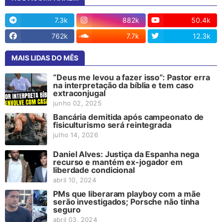
7.3k
882k
50.4k
762k
7.7k
12.3k
MAIS LIDAS DO MÊS
“Deus me levou a fazer isso”: Pastor erra
na interpretação da bíblia e tem caso
extraconjugal
junho 02, 2025
Bancária demitida após campeonato de
fisiculturismo será reintegrada
julho 14, 2026
Daniel Alves: Justiça da Espanha nega
recurso e mantém ex-jogador em
liberdade condicional
abril 10, 2024
PMs que liberaram playboy com a mãe
serão investigados; Porsche não tinha
seguro
abril 03, 2024