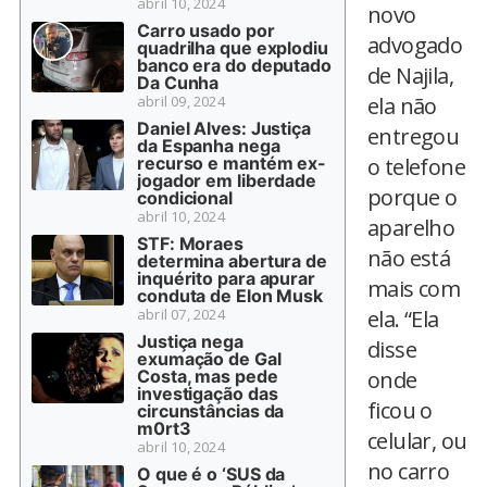
abril 10, 2024
novo
Carro usado por
advogado
quadrilha que explodiu
banco era do deputado
de Najila,
Da Cunha
abril 09, 2024
ela não
Daniel Alves: Justiça
entregou
da Espanha nega
recurso e mantém ex-
o telefone
jogador em liberdade
porque o
condicional
abril 10, 2024
aparelho
STF: Moraes
não está
determina abertura de
inquérito para apurar
mais com
conduta de Elon Musk
abril 07, 2024
ela. “Ela
Justiça nega
disse
exumação de Gal
Costa, mas pede
onde
investigação das
ficou o
circunstâncias da
m0rt3
celular, ou
abril 10, 2024
no carro
O que é o ‘SUS da