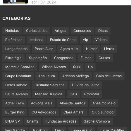
abril 07, 2024
CATEGORIAS
Notícias
Curiosidades
Artigos
Concursos
Dicas
Polêmicas
podcast
Estudo de Caso
Vip
Vídeos
Lançamentos
Pedro Auar
Agora e Lei
Humor
Livros
Estratégia
Superação
Congressos
Filmes
Cursos
Marcelle SantAna
Wilson Alvares
Quiz
Up
Grupo Notorium
Ana Laura
Adriano Mellega
Caio de Luccas
Ceres Rabelo
Cristiano Sardinha
Dúvida do Leitor
Laura Alvares
Mansão Jurídica
OAB
Promotor
Adriel Kelm
Advoga Mais
Almeida Santos
Anselmo Melo
Burger King
CG Advogados
Clara Amaral
Club Juridico
ENJA SP
Enam2
Fundação Arcadas
Gabriel Coimbra
Ives Gandra
JurisCoin
LiArb
Luana Araujo
Lucas Castilho