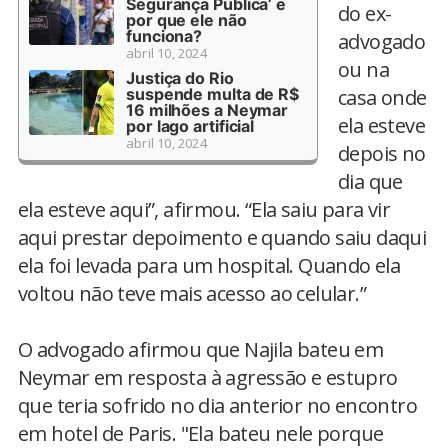
Segurança Pública’ e
do ex-
por que ele não
funciona?
advogado
abril 10, 2024
ou na
Justiça do Rio
suspende multa de R$
casa onde
16 milhões a Neymar
ela esteve
por lago artificial
abril 10, 2024
depois no
dia que
ela esteve aqui”, afirmou. “Ela saiu para vir
aqui prestar depoimento e quando saiu daqui
ela foi levada para um hospital. Quando ela
voltou não teve mais acesso ao celular.”
O advogado afirmou que Najila bateu em
Neymar em resposta à agressão e estupro
que teria sofrido no dia anterior no encontro
em hotel de Paris. "Ela bateu nele porque