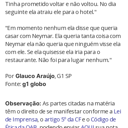
Tinha prometido voltar e não voltou. No dia
seguinte ela atraiu ele para o hotel."
"Em momento nenhum ela disse que queria
casar com Neymar. Ela queria tanta coisa com
Neymar ela não queria que ninguém visse ela
com ele. Se ela quisesse ela iria para o
restaurante. Não foi para lugar nenhum."
Por
, G1 SP
Glauco Araújo
Fonte:
g1 globo
As partes citadas na matéria
Observação:
têm o direito de se manifestar conforme a
Lei
de Imprensa
, o
artigo 5º da CF
e o
Código de
Ética da OAB
, podendo enviar
AQUI
sua nota