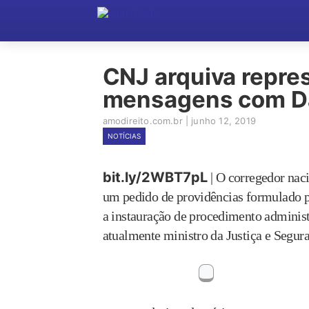
CNJ arquiva repre
mensagens com Da
amodireito.com.br
|
junho 12, 2019
NOTÍCIAS
bit.ly/2WBT7pL
| O corregedor nac
um pedido de providências formulado p
a instauração de procedimento administr
atualmente ministro da Justiça e Segur