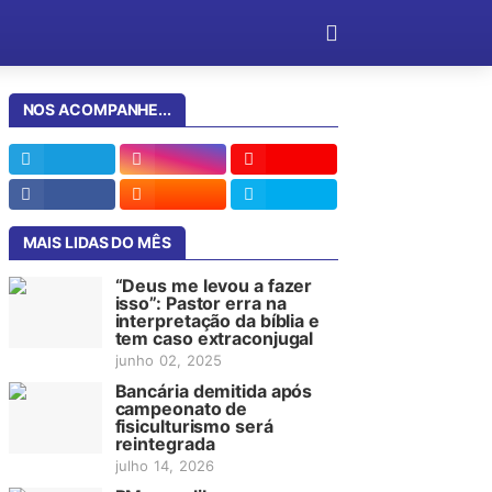
NOS ACOMPANHE...
MAIS LIDAS DO MÊS
“Deus me levou a fazer
isso”: Pastor erra na
interpretação da bíblia e
tem caso extraconjugal
junho 02, 2025
Bancária demitida após
campeonato de
fisiculturismo será
reintegrada
julho 14, 2026