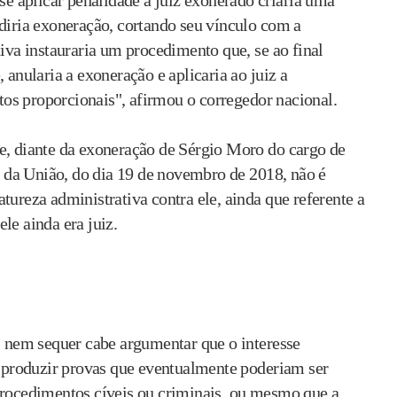
 se aplicar penalidade a juiz exonerado criaria uma
ediria exoneração, cortando seu vínculo com a
tiva instauraria um procedimento que, se ao final
 anularia a exoneração e aplicaria ao juiz a
os proporcionais", afirmou o corregedor nacional.
e, diante da exoneração de Sérgio Moro do cargo de
al da União, do dia 19 de novembro de 2018, não é
tureza administrativa contra ele, ainda que referente a
le ainda era juiz.
o, nem sequer cabe argumentar que o interesse
de produzir provas que eventualmente poderiam ser
procedimentos cíveis ou criminais, ou mesmo que a