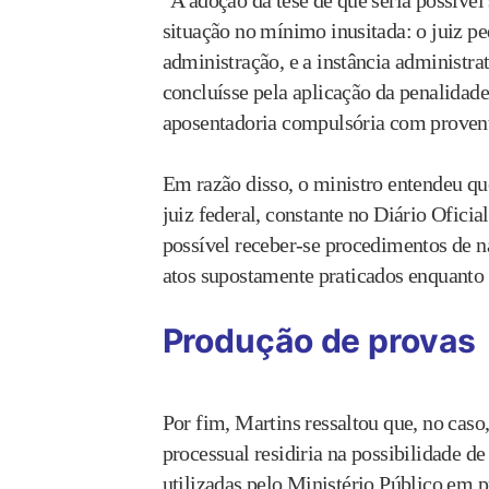
"A adoção da tese de que seria possível
situação no mínimo inusitada: o juiz p
administração, e a instância administra
concluísse pela aplicação da penalidade,
aposentadoria compulsória com provent
Em razão disso, o ministro entendeu qu
juiz federal, constante no Diário Ofici
possível receber-se procedimentos de na
atos supostamente praticados enquanto e
Produção de provas
Por fim, Martins ressaltou que, no cas
processual residiria na possibilidade 
utilizadas pelo Ministério Público em 