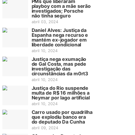
PMs que liberaram
playboy com a mãe serão
investigados; Porsche
não tinha seguro
abril 03, 2024
Daniel Alves: Justiça da
Espanha nega recurso e
mantém ex-jogador em
liberdade condicional
abril 10, 2024
Justiça nega exumação
de Gal Costa, mas pede
investigação das
circunstâncias da m0rt3
abril 10, 2024
Justiça do Rio suspende
multa de R$ 16 milhões a
Neymar por lago artificial
abril 10, 2024
Carro usado por quadrilha
que explodiu banco era
do deputado Da Cunha
abril 09, 2024