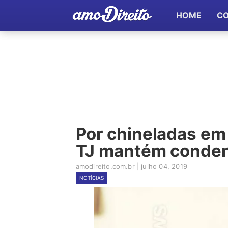
HOME
C
Por chineladas em 
TJ mantém conden
amodireito.com.br
|
julho 04, 2019
NOTÍCIAS