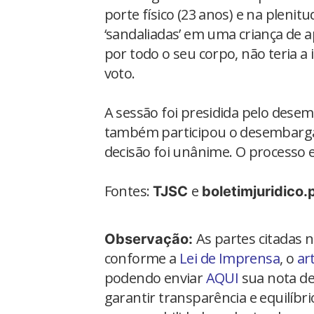
porte físico (23 anos) e na pleni
‘sandaliadas’ em uma criança de 
por todo o seu corpo, não teria a 
voto.
A sessão foi presidida pelo dese
também participou o desembargado
decisão foi unânime. O processo e
Fontes:
e
TJSC
boletimjuridico.
As partes citadas 
Observação:
conforme a
Lei de Imprensa
, o
ar
podendo enviar
AQUI
sua nota de
garantir transparência e equilíbr