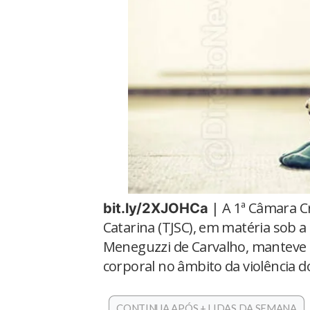
| A 1ª Câmara Cr
bit.ly/2XJOHCa
Catarina (TJSC), em matéria sob 
Meneguzzi de Carvalho, manteve
corporal no âmbito da violência d
CONTINUA APÓS + LIDAS DA SEMANA