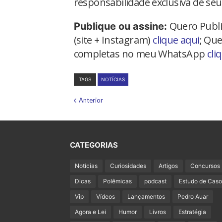
responsabilidade exclusiva de seu
Quero Publi
Publique ou assine:
(site + Instagram)
clique aqui
; Que
completas no meu WhatsApp
cli
TAGS
NOTÍCIAS
Anterior
CATEGORIAS
Notícias
Curiosidades
Artigos
Concursos
Dicas
Polêmicas
podcast
Estudo de Caso
Vip
Vídeos
Lançamentos
Pedro Auar
Agora e Lei
Humor
Livros
Estratégia