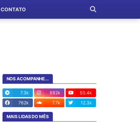
CONTATO
NOS ACOMPANHE...
7.3k
882k
50.4k
762k
7.7k
12.3k
MAIS LIDAS DO MÊS