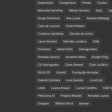
Superação
Congressos
Filmes
Cursos
Marcelle SantAna
Wilson Alvares
Quiz
U
Grupo Notorium
Ana Laura
Adriano Mellega
Caio de Luccas
Ceres Rabelo
Cristiano Sardinha
Dúvida do Leitor
Laura Alvares
Mansão Jurídica
OAB
Promotor
Adriel Kelm
Advoga Mais
Almeida Santos
Anselmo Melo
Burger King
CG Advogados
Clara Amaral
Club Juridico
ENJA SP
Enam2
Fundação Arcadas
Gabriel Coimbra
Ives Gandra
JurisCoin
LiArb
Luana Araujo
Lucas Castilho
OAB 
Peticione AI
Projeto Missão
Ronaldo Junior
Sinapse
William Silva
banner