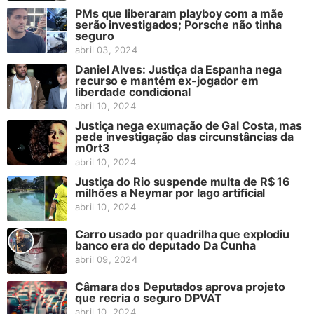
PMs que liberaram playboy com a mãe
serão investigados; Porsche não tinha
seguro
abril 03, 2024
Daniel Alves: Justiça da Espanha nega
recurso e mantém ex-jogador em
liberdade condicional
abril 10, 2024
Justiça nega exumação de Gal Costa, mas
pede investigação das circunstâncias da
m0rt3
abril 10, 2024
Justiça do Rio suspende multa de R$ 16
milhões a Neymar por lago artificial
abril 10, 2024
Carro usado por quadrilha que explodiu
banco era do deputado Da Cunha
abril 09, 2024
Câmara dos Deputados aprova projeto
que recria o seguro DPVAT
abril 10, 2024