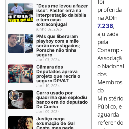
foi
“Deus me levou a fazer
proferida
isso”: Pastor erra na
interpretação da bíblia
na ADIn
e tem caso
extraconjugal
,
7.236
junho 02, 2025
ajuizada
PMs que liberaram
playboy com a mãe
pela
serão investigados;
Conamp -
Porsche não tinha
seguro
Associaçã
abril 03, 2024
o Nacional
Câmara dos
Deputados aprova
dos
projeto que recria o
seguro DPVAT
Membros
abril 10, 2024
do
Carro usado por
quadrilha que explodiu
Ministério
banco era do deputado
Público, e
Da Cunha
abril 09, 2024
aguarda
Justiça nega
referendo
exumação de Gal
Costa, mas pede