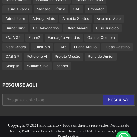
Laura Alvares
Mansão Jurídica
OAB
Promotor
Adriel Kelm
Advoga Mais
Almeida Santos
Anselmo Melo
Burger King
CG Advogados
Clara Amaral
Club Juridico
ENJA SP
Enam2
Fundação Arcadas
Gabriel Coimbra
Ives Gandra
JurisCoin
LiArb
Luana Araujo
Lucas Castilho
OAB SP
Peticione AI
Projeto Missão
Ronaldo Junior
Sinapse
William Silva
banner
PESQUISE AQUI
Copyright © 2021 amo Direito - Todos os direitos reservados. Notícias do
Direito, PodCasts e Lives Jurídicas, Dicas para OAB, Concursos, Humor e
Divulgações.