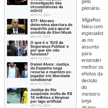
pelo
investigação das
circunstâncias da
plenário.
m0rt3
abril 10, 2024
Migalhas
STF: Moraes
determina abertura de
falou com
inquérito para apurar
conduta de Elon Musk
especialist
abril 07, 2024
as no
O que é o ‘SUS da
assunto
Segurança Pública’ e
por que ele não
para
funciona?
abril 10, 2024
entender
Daniel Alves: Justiça
melhor os
da Espanha nega
recurso e mantém ex-
efeitos da
jogador em liberdade
condicional
decisão
abril 10, 2024
do
Justiça do Rio
ministro
suspende multa de R$
16 milhões a Neymar
(veja
por lago artificial
abril 10, 2024
abaixo,