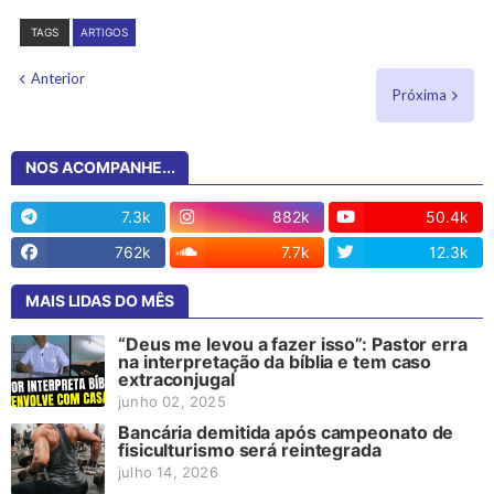
TAGS
ARTIGOS
Anterior
Próxima
NOS ACOMPANHE...
7.3k
882k
50.4k
762k
7.7k
12.3k
MAIS LIDAS DO MÊS
“Deus me levou a fazer isso”: Pastor erra
na interpretação da bíblia e tem caso
extraconjugal
junho 02, 2025
Bancária demitida após campeonato de
fisiculturismo será reintegrada
julho 14, 2026