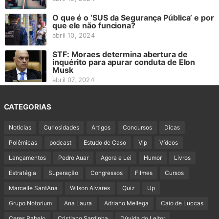
O que é o ‘SUS da Segurança Pública’ e por
que ele não funciona?
abril 10, 2024
STF: Moraes determina abertura de
inquérito para apurar conduta de Elon
Musk
abril 07, 2024
CATEGORIAS
Notícias
Curiosidades
Artigos
Concursos
Dicas
Polêmicas
podcast
Estudo de Caso
Vip
Vídeos
Lançamentos
Pedro Auar
Agora e Lei
Humor
Livros
Estratégia
Superação
Congressos
Filmes
Cursos
Marcelle SantAna
Wilson Alvares
Quiz
Up
Grupo Notorium
Ana Laura
Adriano Mellega
Caio de Luccas
Ceres Rabelo
Cristiano Sardinha
Dúvida do Leitor