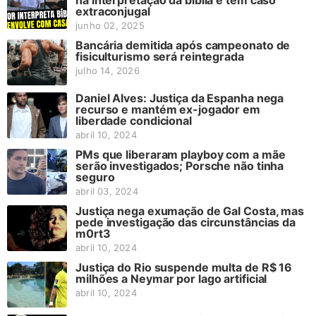
na interpretação da bíblia e tem caso
extraconjugal
junho 02, 2025
Bancária demitida após campeonato de
fisiculturismo será reintegrada
julho 14, 2026
Daniel Alves: Justiça da Espanha nega
recurso e mantém ex-jogador em
liberdade condicional
abril 10, 2024
PMs que liberaram playboy com a mãe
serão investigados; Porsche não tinha
seguro
abril 03, 2024
Justiça nega exumação de Gal Costa, mas
pede investigação das circunstâncias da
m0rt3
abril 10, 2024
Justiça do Rio suspende multa de R$ 16
milhões a Neymar por lago artificial
abril 10, 2024