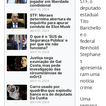
STF, o
jogador em liberdade
condicional
deputado
abril 10, 2024
estadual
STF: Moraes
determina abertura de
Tito
inquérito para apurar
conduta de Elon Musk
Barichello
abril 07, 2024
e o
O que é o ‘SUS da
Segurança Pública’ e
federal
por que ele não
Reinhold
funciona?
abril 10, 2024
Stephane
Justiça nega
s
exumação de Gal
Costa, mas pede
apresenta
investigação das
circunstâncias da
ram uma
m0rt3
notícia
abril 10, 2024
Carro usado por
crime.
quadrilha que explodiu
banco era do deputado
Da Cunha
Uma
abril 09, 2024
semana