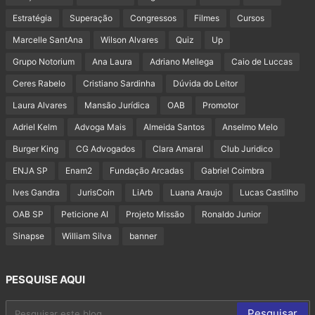
Estratégia
Superação
Congressos
Filmes
Cursos
Marcelle SantAna
Wilson Alvares
Quiz
Up
Grupo Notorium
Ana Laura
Adriano Mellega
Caio de Luccas
Ceres Rabelo
Cristiano Sardinha
Dúvida do Leitor
Laura Alvares
Mansão Jurídica
OAB
Promotor
Adriel Kelm
Advoga Mais
Almeida Santos
Anselmo Melo
Burger King
CG Advogados
Clara Amaral
Club Juridico
ENJA SP
Enam2
Fundação Arcadas
Gabriel Coimbra
Ives Gandra
JurisCoin
LiArb
Luana Araujo
Lucas Castilho
OAB SP
Peticione AI
Projeto Missão
Ronaldo Junior
Sinapse
William Silva
banner
PESQUISE AQUI