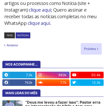
artigos ou processos como Notícia (site +
Instagram)
clique aqui
; Quero assinar e
receber todas as notícias completas no meu
WhatsApp
clique aqui.
TAGS
NOTÍCIAS
Anterior
Próxima
NOS ACOMPANHE...
7.3k
882k
50.4k
762k
7.7k
12.3k
MAIS LIDAS DO MÊS
“Deus me levou a fazer isso”: Pastor erra