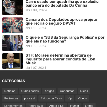
Carro usado por quadrilha que explodiu
banco era do deputado Da Cunha
abril 09, 2024
Câmara dos Deputados aprova projeto
que recria o seguro DPVAT
abril 10, 2024
O que é o ‘SUS da Segurança Pública’ e por
que ele não funciona?
abril 10, 2024
STF: Moraes determina abertura de
inquérito para apurar conduta de Elon
Musk
abril 07, 2024
CATEGORIAS
Notícias
Curiosidades
Artigos
Concursos
Dicas
Polêmicas
podcast
Estudo de Caso
Vip
Vídeos
Lançamentos
Pedro Auar
Agora e Lei
Humor
Livros