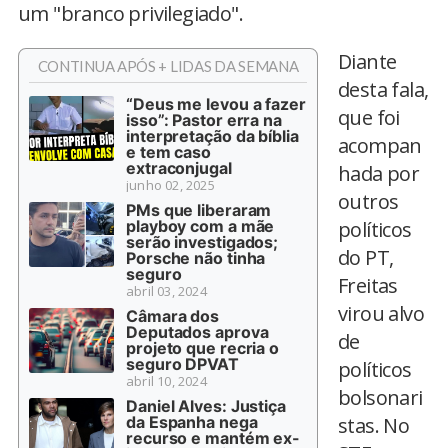
um "branco privilegiado".
Diante
CONTINUA APÓS + LIDAS DA SEMANA
desta fala,
“Deus me levou a fazer
que foi
isso”: Pastor erra na
interpretação da bíblia
acompan
e tem caso
extraconjugal
hada por
junho 02, 2025
outros
PMs que liberaram
playboy com a mãe
políticos
serão investigados;
do PT,
Porsche não tinha
seguro
Freitas
abril 03, 2024
virou alvo
Câmara dos
Deputados aprova
de
projeto que recria o
seguro DPVAT
políticos
abril 10, 2024
bolsonari
Daniel Alves: Justiça
da Espanha nega
stas. No
recurso e mantém ex-