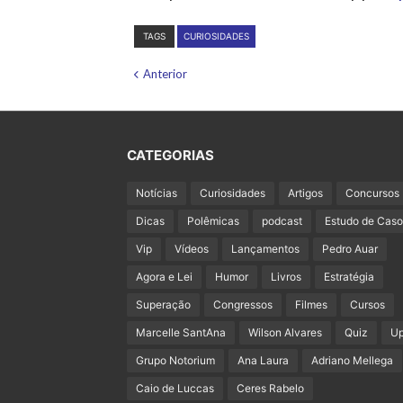
TAGS
CURIOSIDADES
Anterior
CATEGORIAS
Notícias
Curiosidades
Artigos
Concursos
Dicas
Polêmicas
podcast
Estudo de Caso
Vip
Vídeos
Lançamentos
Pedro Auar
Agora e Lei
Humor
Livros
Estratégia
Superação
Congressos
Filmes
Cursos
Marcelle SantAna
Wilson Alvares
Quiz
U
Grupo Notorium
Ana Laura
Adriano Mellega
Caio de Luccas
Ceres Rabelo