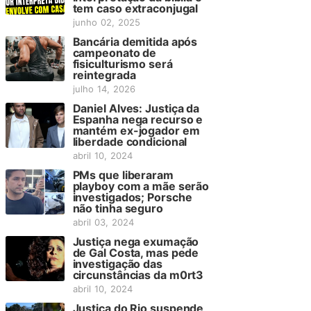
tem caso extraconjugal
junho 02, 2025
Bancária demitida após
campeonato de
fisiculturismo será
reintegrada
julho 14, 2026
Daniel Alves: Justiça da
Espanha nega recurso e
mantém ex-jogador em
liberdade condicional
abril 10, 2024
PMs que liberaram
playboy com a mãe serão
investigados; Porsche
não tinha seguro
abril 03, 2024
Justiça nega exumação
de Gal Costa, mas pede
investigação das
circunstâncias da m0rt3
abril 10, 2024
Justiça do Rio suspende