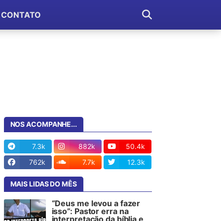
CONTATO
NOS ACOMPANHE...
7.3k
882k
50.4k
762k
7.7k
12.3k
MAIS LIDAS DO MÊS
“Deus me levou a fazer
isso”: Pastor erra na
interpretação da bíblia e