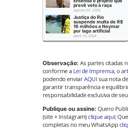
Entenda o projeto que
prevê veto à raça
agosto 01, 2026
Justiça do Rio
suspende multa de R$
16 milhões a Neymar
por lago artificial
abril 10, 2024
As partes citadas 
Observação:
conforme a
Lei de Imprensa
, o
ar
podendo enviar
AQUI
sua nota de
garantir transparência e equilíbr
responsabilidade exclusiva de seu
Quero Publi
Publique ou assine:
(site + Instagram)
clique aqui
; Que
completas no meu WhatsApp
cli