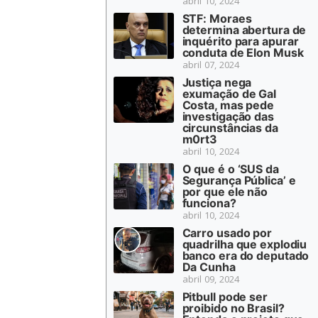
abril 10, 2024
STF: Moraes
determina abertura de
inquérito para apurar
conduta de Elon Musk
abril 07, 2024
Justiça nega
exumação de Gal
Costa, mas pede
investigação das
circunstâncias da
m0rt3
abril 10, 2024
O que é o ‘SUS da
Segurança Pública’ e
por que ele não
funciona?
abril 10, 2024
Carro usado por
quadrilha que explodiu
banco era do deputado
Da Cunha
abril 09, 2024
Pitbull pode ser
proibido no Brasil?