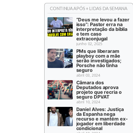
CONTINUA APÓS + LIDAS DA SEMANA
“Deus me levou a fazer
isso”: Pastor erra na
interpretação da bíblia
e tem caso
extraconjugal
junho 02, 2025
PMs que liberaram
playboy com a mãe
serão investigados;
Porsche não tinha
seguro
abril 03, 2024
Câmara dos
Deputados aprova
projeto que recria o
seguro DPVAT
abril 10, 2024
Daniel Alves: Justiça
da Espanha nega
recurso e mantém ex-
jogador em liberdade
condicional