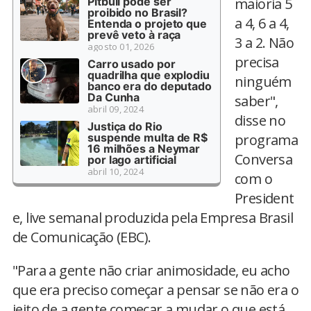
Pitbull pode ser
maioria 5
proibido no Brasil?
a 4, 6 a 4,
Entenda o projeto que
prevê veto à raça
3 a 2. Não
agosto 01, 2026
precisa
Carro usado por
quadrilha que explodiu
ninguém
banco era do deputado
Da Cunha
saber",
abril 09, 2024
disse no
Justiça do Rio
suspende multa de R$
programa
16 milhões a Neymar
Conversa
por lago artificial
abril 10, 2024
com o
President
e, live semanal produzida pela Empresa Brasil
de Comunicação (EBC).
"Para a gente não criar animosidade, eu acho
que era preciso começar a pensar se não era o
jeito de a gente começar a mudar o que está