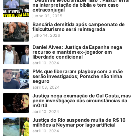
“Deus me levou a fazer isso”: Pastor erra
na interpretação da bíblia e tem caso
extraconjugal
junho 02, 2025
Bancária demitida após campeonato de
fisiculturismo será reintegrada
julho 14, 2026
Daniel Alves: Justiça da Espanha nega
recurso e mantém ex-jogador em
liberdade condicional
abril 10, 2024
PMs que liberaram playboy com a mãe
serão investigados; Porsche não tinha
seguro
abril 03, 2024
Justiça nega exumação de Gal Costa, mas
pede investigação das circunstâncias da
m0rt3
abril 10, 2024
Justiça do Rio suspende multa de R$ 16
milhões a Neymar por lago artificial
abril 10, 2024