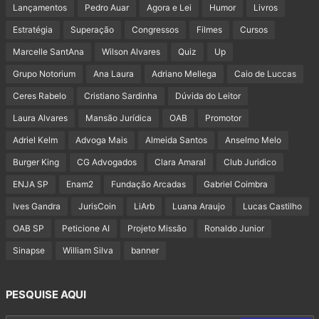
Lançamentos
Pedro Auar
Agora e Lei
Humor
Livros
Estratégia
Superação
Congressos
Filmes
Cursos
Marcelle SantAna
Wilson Alvares
Quiz
Up
Grupo Notorium
Ana Laura
Adriano Mellega
Caio de Luccas
Ceres Rabelo
Cristiano Sardinha
Dúvida do Leitor
Laura Alvares
Mansão Jurídica
OAB
Promotor
Adriel Kelm
Advoga Mais
Almeida Santos
Anselmo Melo
Burger King
CG Advogados
Clara Amaral
Club Juridico
ENJA SP
Enam2
Fundação Arcadas
Gabriel Coimbra
Ives Gandra
JurisCoin
LiArb
Luana Araujo
Lucas Castilho
OAB SP
Peticione AI
Projeto Missão
Ronaldo Junior
Sinapse
William Silva
banner
PESQUISE AQUI