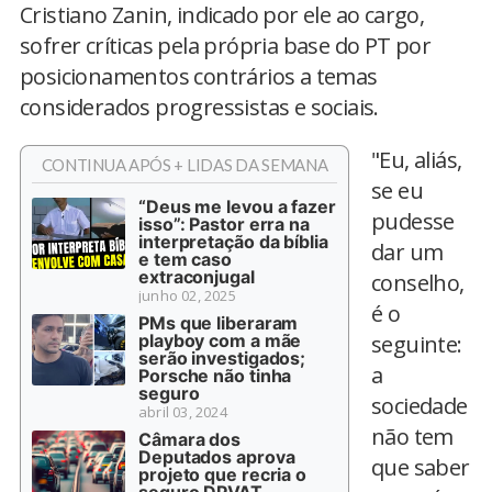
Cristiano Zanin, indicado por ele ao cargo,
sofrer críticas pela própria base do PT por
posicionamentos contrários a temas
considerados progressistas e sociais.
"Eu, aliás,
CONTINUA APÓS + LIDAS DA SEMANA
se eu
“Deus me levou a fazer
pudesse
isso”: Pastor erra na
interpretação da bíblia
dar um
e tem caso
extraconjugal
conselho,
junho 02, 2025
é o
PMs que liberaram
playboy com a mãe
seguinte:
serão investigados;
a
Porsche não tinha
seguro
sociedade
abril 03, 2024
não tem
Câmara dos
Deputados aprova
que saber
projeto que recria o