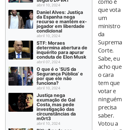
seguro DPVAT
como é
abril 10, 2024
que vota
Daniel Alves: Justiça
da Espanha nega
um
recurso e mantém ex-
ministro
jogador em liberdade
condicional
da
abril 10, 2024
Suprema
STF: Moraes
determina abertura de
Corte.
inquérito para apurar
conduta de Elon Musk
Sabe, eu
abril 07, 2024
acho que
O que é o ‘SUS da
Segurança Pública’ e
o cara
por que ele não
tem que
funciona?
abril 10, 2024
votar e
Justiça nega
ninguém
exumação de Gal
Costa, mas pede
precisa
investigação das
circunstâncias da
saber.
m0rt3
Votou a
abril 10, 2024