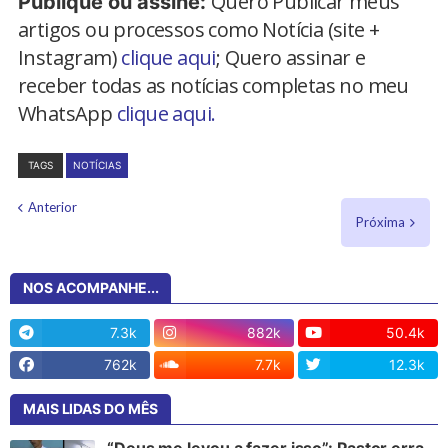
Quero Publicar meus
Publique ou assine:
artigos ou processos como Notícia (site +
Instagram)
clique aqui
; Quero assinar e
receber todas as notícias completas no meu
WhatsApp
clique aqui.
TAGS
NOTÍCIAS
Anterior
Próxima
NOS ACOMPANHE...
7.3k
882k
50.4k
762k
7.7k
12.3k
MAIS LIDAS DO MÊS