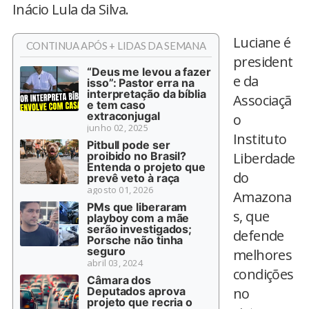
Inácio Lula da Silva.
Luciane é
CONTINUA APÓS + LIDAS DA SEMANA
president
“Deus me levou a fazer
e da
isso”: Pastor erra na
interpretação da bíblia
Associaçã
e tem caso
extraconjugal
o
junho 02, 2025
Instituto
Pitbull pode ser
proibido no Brasil?
Liberdade
Entenda o projeto que
do
prevê veto à raça
agosto 01, 2026
Amazona
PMs que liberaram
s, que
playboy com a mãe
serão investigados;
defende
Porsche não tinha
seguro
melhores
abril 03, 2024
condições
Câmara dos
Deputados aprova
no
projeto que recria o