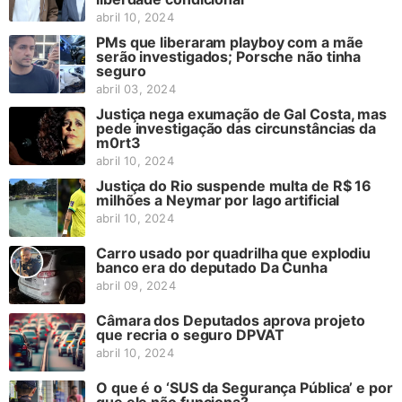
abril 10, 2024
PMs que liberaram playboy com a mãe
serão investigados; Porsche não tinha
seguro
abril 03, 2024
Justiça nega exumação de Gal Costa, mas
pede investigação das circunstâncias da
m0rt3
abril 10, 2024
Justiça do Rio suspende multa de R$ 16
milhões a Neymar por lago artificial
abril 10, 2024
Carro usado por quadrilha que explodiu
banco era do deputado Da Cunha
abril 09, 2024
Câmara dos Deputados aprova projeto
que recria o seguro DPVAT
abril 10, 2024
O que é o ‘SUS da Segurança Pública’ e por