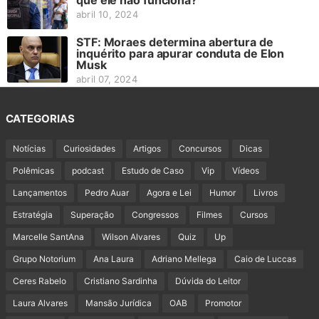
que ele não funciona?
abril 10, 2024
STF: Moraes determina abertura de
inquérito para apurar conduta de Elon
Musk
abril 07, 2024
CATEGORIAS
Notícias
Curiosidades
Artigos
Concursos
Dicas
Polêmicas
podcast
Estudo de Caso
Vip
Vídeos
Lançamentos
Pedro Auar
Agora e Lei
Humor
Livros
Estratégia
Superação
Congressos
Filmes
Cursos
Marcelle SantAna
Wilson Alvares
Quiz
Up
Grupo Notorium
Ana Laura
Adriano Mellega
Caio de Luccas
Ceres Rabelo
Cristiano Sardinha
Dúvida do Leitor
Laura Alvares
Mansão Jurídica
OAB
Promotor