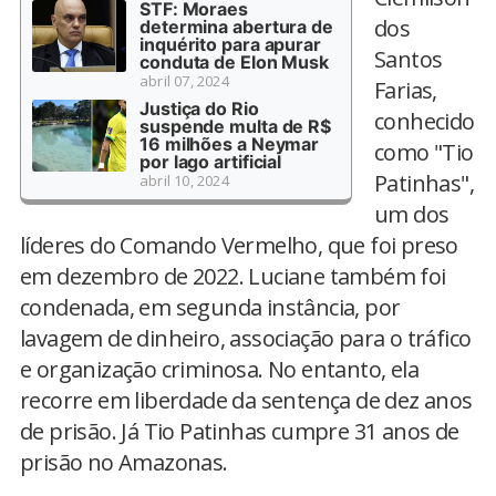
STF: Moraes
dos
determina abertura de
inquérito para apurar
Santos
conduta de Elon Musk
abril 07, 2024
Farias,
Justiça do Rio
conhecido
suspende multa de R$
16 milhões a Neymar
como "Tio
por lago artificial
Patinhas",
abril 10, 2024
um dos
líderes do Comando Vermelho, que foi preso
em dezembro de 2022. Luciane também foi
condenada, em segunda instância, por
lavagem de dinheiro, associação para o tráfico
e organização criminosa. No entanto, ela
recorre em liberdade da sentença de dez anos
de prisão. Já Tio Patinhas cumpre 31 anos de
prisão no Amazonas.