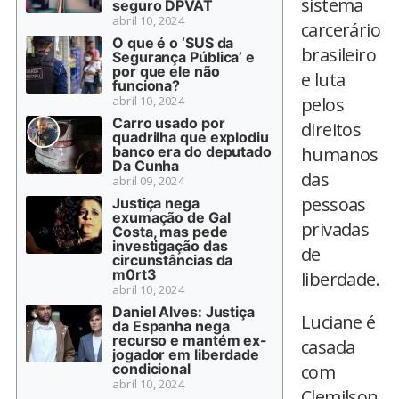
sistema
seguro DPVAT
abril 10, 2024
carcerário
O que é o ‘SUS da
brasileiro
Segurança Pública’ e
por que ele não
e luta
funciona?
abril 10, 2024
pelos
Carro usado por
direitos
quadrilha que explodiu
banco era do deputado
humanos
Da Cunha
das
abril 09, 2024
pessoas
Justiça nega
exumação de Gal
privadas
Costa, mas pede
investigação das
de
circunstâncias da
m0rt3
liberdade.
abril 10, 2024
Daniel Alves: Justiça
Luciane é
da Espanha nega
recurso e mantém ex-
casada
jogador em liberdade
condicional
com
abril 10, 2024
Clemilson