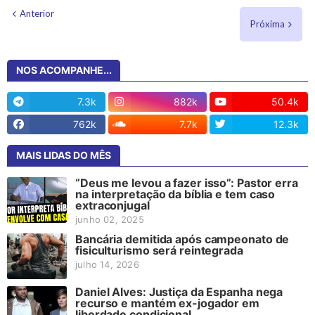
Anterior
Próxima
NOS ACOMPANHE...
7.3k
882k
50.4k
762k
7.7k
12.3k
MAIS LIDAS DO MÊS
“Deus me levou a fazer isso”: Pastor erra
na interpretação da bíblia e tem caso
extraconjugal
junho 02, 2025
Bancária demitida após campeonato de
fisiculturismo será reintegrada
julho 14, 2026
Daniel Alves: Justiça da Espanha nega
recurso e mantém ex-jogador em
liberdade condicional