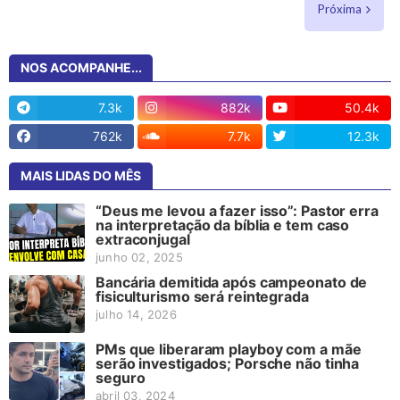
Próxima
NOS ACOMPANHE...
7.3k
882k
50.4k
762k
7.7k
12.3k
MAIS LIDAS DO MÊS
“Deus me levou a fazer isso”: Pastor erra
na interpretação da bíblia e tem caso
extraconjugal
junho 02, 2025
Bancária demitida após campeonato de
fisiculturismo será reintegrada
julho 14, 2026
PMs que liberaram playboy com a mãe
serão investigados; Porsche não tinha
seguro
abril 03, 2024