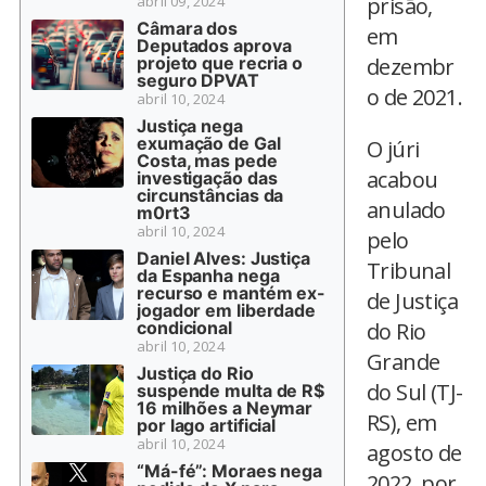
abril 09, 2024
prisão,
Câmara dos
em
Deputados aprova
projeto que recria o
dezembr
seguro DPVAT
o de 2021.
abril 10, 2024
Justiça nega
exumação de Gal
O júri
Costa, mas pede
acabou
investigação das
circunstâncias da
anulado
m0rt3
abril 10, 2024
pelo
Daniel Alves: Justiça
Tribunal
da Espanha nega
recurso e mantém ex-
de Justiça
jogador em liberdade
condicional
do Rio
abril 10, 2024
Grande
Justiça do Rio
do Sul (TJ-
suspende multa de R$
16 milhões a Neymar
RS), em
por lago artificial
abril 10, 2024
agosto de
“Má-fé”: Moraes nega
2022, por