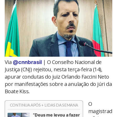
Via
| O Conselho Nacional de
@cnnbrasil
Justiça (CNJ) rejeitou, nesta terça-feira (14),
apurar condutas do juiz Orlando Faccini Neto
por manifestações sobre a anulação do júri da
Boate Kiss.
O
CONTINUA APÓS + LIDAS DA SEMANA
magistrad
“Deus me levou a fazer