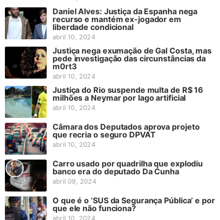
Daniel Alves: Justiça da Espanha nega
recurso e mantém ex-jogador em
liberdade condicional
abril 10, 2024
Justiça nega exumação de Gal Costa, mas
pede investigação das circunstâncias da
m0rt3
abril 10, 2024
Justiça do Rio suspende multa de R$ 16
milhões a Neymar por lago artificial
abril 10, 2024
Câmara dos Deputados aprova projeto
que recria o seguro DPVAT
abril 10, 2024
Carro usado por quadrilha que explodiu
banco era do deputado Da Cunha
abril 09, 2024
O que é o ‘SUS da Segurança Pública’ e por
que ele não funciona?
abril 10, 2024