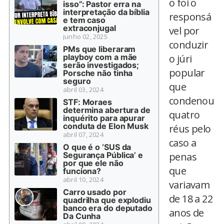
o foi o
isso”: Pastor erra na
interpretação da bíblia
responsá
e tem caso
extraconjugal
vel por
junho 02, 2025
conduzir
PMs que liberaram
playboy com a mãe
o júri
serão investigados;
popular
Porsche não tinha
seguro
que
abril 03, 2024
condenou
STF: Moraes
determina abertura de
quatro
inquérito para apurar
conduta de Elon Musk
réus pelo
abril 07, 2024
caso a
O que é o ‘SUS da
Segurança Pública’ e
penas
por que ele não
que
funciona?
abril 10, 2024
variavam
Carro usado por
de 18 a 22
quadrilha que explodiu
banco era do deputado
anos de
Da Cunha