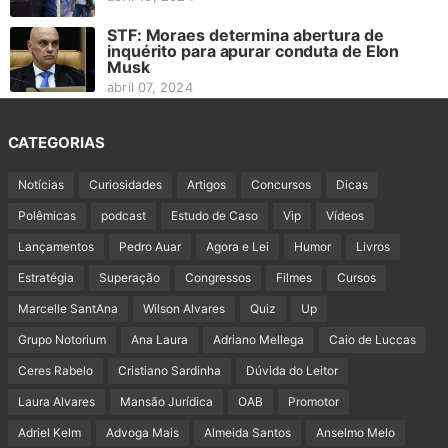
STF: Moraes determina abertura de
inquérito para apurar conduta de Elon
Musk
abril 07, 2024
CATEGORIAS
Notícias
Curiosidades
Artigos
Concursos
Dicas
Polêmicas
podcast
Estudo de Caso
Vip
Vídeos
Lançamentos
Pedro Auar
Agora e Lei
Humor
Livros
Estratégia
Superação
Congressos
Filmes
Cursos
Marcelle SantAna
Wilson Alvares
Quiz
Up
Grupo Notorium
Ana Laura
Adriano Mellega
Caio de Luccas
Ceres Rabelo
Cristiano Sardinha
Dúvida do Leitor
Laura Alvares
Mansão Jurídica
OAB
Promotor
Adriel Kelm
Advoga Mais
Almeida Santos
Anselmo Melo