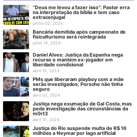
“Deus me levou a fazer isso”: Pastor erra
na interpretação da bíblia e tem caso
extraconjugal
junho 02, 2025
Bancária demitida após campeonato de
fisiculturismo será reintegrada
julho 14, 2026
Daniel Alves: Justiça da Espanha nega
recurso e mantém ex-jogador em
liberdade condicional
abril 10, 2024
PMs que liberaram playboy com a mãe
serão investigados; Porsche não tinha
seguro
abril 03, 2024
Justiça nega exumação de Gal Costa, mas
pede investigação das circunstâncias da
m0rt3
abril 10, 2024
Justiça do Rio suspende multa de R$ 16
milhões a Neymar por lago artificial