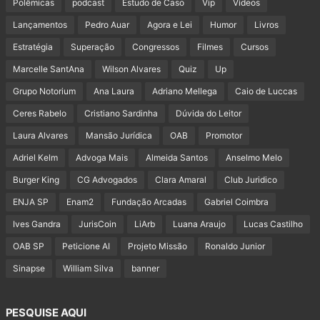
Polêmicas
podcast
Estudo de Caso
Vip
Vídeos
Lançamentos
Pedro Auar
Agora e Lei
Humor
Livros
Estratégia
Superação
Congressos
Filmes
Cursos
Marcelle SantAna
Wilson Alvares
Quiz
Up
Grupo Notorium
Ana Laura
Adriano Mellega
Caio de Luccas
Ceres Rabelo
Cristiano Sardinha
Dúvida do Leitor
Laura Alvares
Mansão Jurídica
OAB
Promotor
Adriel Kelm
Advoga Mais
Almeida Santos
Anselmo Melo
Burger King
CG Advogados
Clara Amaral
Club Juridico
ENJA SP
Enam2
Fundação Arcadas
Gabriel Coimbra
Ives Gandra
JurisCoin
LiArb
Luana Araujo
Lucas Castilho
OAB SP
Peticione AI
Projeto Missão
Ronaldo Junior
Sinapse
William Silva
banner
PESQUISE AQUI