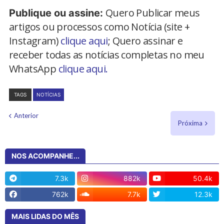
Quero Publicar meus
Publique ou assine:
artigos ou processos como Notícia (site +
Instagram)
clique aqui
; Quero assinar e
receber todas as notícias completas no meu
WhatsApp
clique aqui.
TAGS
NOTÍCIAS
Anterior
Próxima
NOS ACOMPANHE...
7.3k
882k
50.4k
762k
7.7k
12.3k
MAIS LIDAS DO MÊS