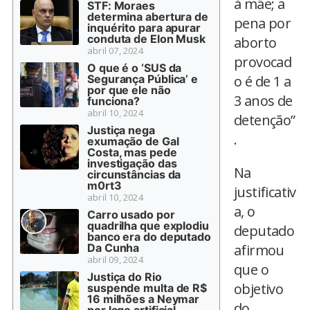
à mãe; a
STF: Moraes
determina abertura de
pena por
inquérito para apurar
conduta de Elon Musk
aborto
abril 07, 2024
provocad
O que é o ‘SUS da
Segurança Pública’ e
o é de 1 a
por que ele não
3 anos de
funciona?
abril 10, 2024
detenção”
Justiça nega
.
exumação de Gal
Costa, mas pede
investigação das
Na
circunstâncias da
m0rt3
justificativ
abril 10, 2024
a, o
Carro usado por
quadrilha que explodiu
deputado
banco era do deputado
Da Cunha
afirmou
abril 09, 2024
que o
Justiça do Rio
objetivo
suspende multa de R$
16 milhões a Neymar
do