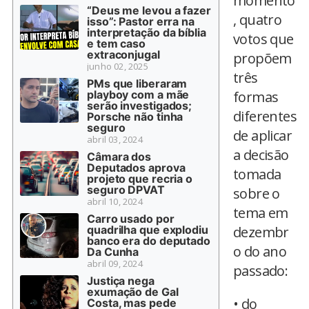
momento
“Deus me levou a fazer
, quatro
isso”: Pastor erra na
interpretação da bíblia
votos que
e tem caso
extraconjugal
propõem
junho 02, 2025
três
PMs que liberaram
playboy com a mãe
formas
serão investigados;
diferentes
Porsche não tinha
seguro
de aplicar
abril 03, 2024
a decisão
Câmara dos
Deputados aprova
tomada
projeto que recria o
seguro DPVAT
sobre o
abril 10, 2024
tema em
Carro usado por
quadrilha que explodiu
dezembr
banco era do deputado
o do ano
Da Cunha
abril 09, 2024
passado:
Justiça nega
exumação de Gal
• do
Costa, mas pede