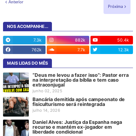
Anterior
Próxima
NOS ACOMPANHE...
7.3k
882k
50.4k
762k
7.7k
12.3k
MAIS LIDAS DO MÊS
“Deus me levou a fazer isso”: Pastor erra
na interpretação da bíblia e tem caso
extraconjugal
junho 02, 2025
Bancária demitida após campeonato de
fisiculturismo será reintegrada
julho 14, 2026
Daniel Alves: Justiça da Espanha nega
recurso e mantém ex-jogador em
liberdade condicional