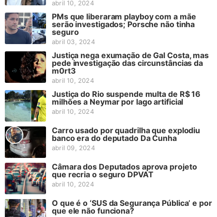
abril 10, 2024
PMs que liberaram playboy com a mãe
serão investigados; Porsche não tinha
seguro
abril 03, 2024
Justiça nega exumação de Gal Costa, mas
pede investigação das circunstâncias da
m0rt3
abril 10, 2024
Justiça do Rio suspende multa de R$ 16
milhões a Neymar por lago artificial
abril 10, 2024
Carro usado por quadrilha que explodiu
banco era do deputado Da Cunha
abril 09, 2024
Câmara dos Deputados aprova projeto
que recria o seguro DPVAT
abril 10, 2024
O que é o ‘SUS da Segurança Pública’ e por
que ele não funciona?