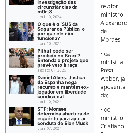
investigação das
relator,
circunstâncias da
m0rt3
ministro
abril 10, 2024
Alexandre
O que é o ‘SUS da
Segurança Pública’ e
de
por que ele não
funciona?
Moraes,
abril 10, 2024
Pitbull pode ser
• da
proibido no Brasil?
Entenda o projeto que
ministra
prevê veto à raça
Rosa
agosto 01, 2026
Daniel Alves: Justiça
Weber, já
da Espanha nega
aposenta
recurso e mantém ex-
jogador em liberdade
da;
condicional
abril 10, 2024
• do
STF: Moraes
determina abertura de
ministro
inquérito para apurar
conduta de Elon Musk
Cristiano
abril 07, 2024