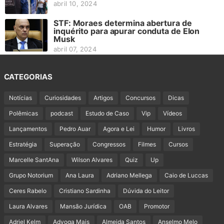
abril 10, 2024
STF: Moraes determina abertura de
inquérito para apurar conduta de Elon
Musk
abril 07, 2024
CATEGORIAS
Notícias
Curiosidades
Artigos
Concursos
Dicas
Polêmicas
podcast
Estudo de Caso
Vip
Vídeos
Lançamentos
Pedro Auar
Agora e Lei
Humor
Livros
Estratégia
Superação
Congressos
Filmes
Cursos
Marcelle SantAna
Wilson Alvares
Quiz
Up
Grupo Notorium
Ana Laura
Adriano Mellega
Caio de Luccas
Ceres Rabelo
Cristiano Sardinha
Dúvida do Leitor
Laura Alvares
Mansão Jurídica
OAB
Promotor
Adriel Kelm
Advoga Mais
Almeida Santos
Anselmo Melo