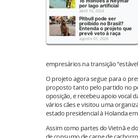
16 milhões a Neymar
por lago artificial
abril 10, 2024
Pitbull pode ser
proibido no Brasil?
Entenda o projeto que
prevê veto à raça
agosto 01, 2026
empresários na transição “estável
O projeto agora segue para o pres
proposto tanto pelo partido no p
oposição, e recebeu apoio vocal 
vários cães e visitou uma organiz
estado presidencial à Holanda e
Assim como partes do Vietnã e do 
de consumo de carne de cachorro. 