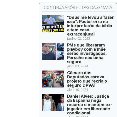
CONTINUA APÓS + LIDAS DA SEMANA
“Deus me levou a fazer
isso”: Pastor erra na
interpretação da bíblia
e tem caso
extraconjugal
junho 02, 2025
PMs que liberaram
playboy com a mãe
serão investigados;
Porsche não tinha
seguro
abril 03, 2024
Câmara dos
Deputados aprova
projeto que recria o
seguro DPVAT
abril 10, 2024
Daniel Alves: Justiça
da Espanha nega
recurso e mantém ex-
jogador em liberdade
condicional