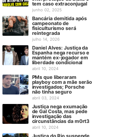
tem caso extraconjugal
junho 02, 2025
Bancária demitida após
campeonato de
fisiculturismo será
reintegrada
julho 14, 2026
Daniel Alves: Justiça da
Espanha nega recurso e
mantém ex-jogador em
liberdade condicional
abril 10, 2024
PMs que liberaram
playboy com a mãe serão
investigados; Porsche
não tinha seguro
abril 03, 2024
Justiça nega exumação
de Gal Costa, mas pede
investigação das
circunstâncias da m0rt3
abril 10, 2024
Justiça do Rio suspende