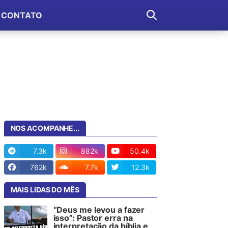
CONTATO
NOS ACOMPANHE...
7.3k
882k
50.4k
762k
7.7k
12.3k
MAIS LIDAS DO MÊS
“Deus me levou a fazer
isso”: Pastor erra na
interpretação da bíblia e