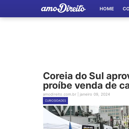
HOME
C
Coreia do Sul aprov
proíbe venda de c
amodireito.com.br
|
janeiro 09, 2024
CURIOSIDADES