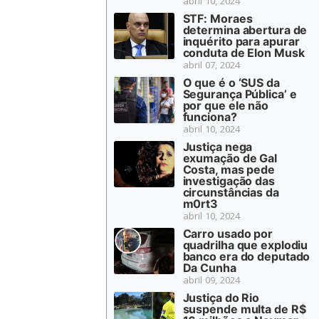
abril 10, 2024
STF: Moraes
determina abertura de
inquérito para apurar
conduta de Elon Musk
abril 07, 2024
O que é o ‘SUS da
Segurança Pública’ e
por que ele não
funciona?
abril 10, 2024
Justiça nega
exumação de Gal
Costa, mas pede
investigação das
circunstâncias da
m0rt3
abril 10, 2024
Carro usado por
quadrilha que explodiu
banco era do deputado
Da Cunha
abril 09, 2024
Justiça do Rio
suspende multa de R$