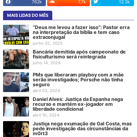
762k
7.7k
12.3k
MAIS LIDAS DO MÊS
“Deus me levou a fazer isso”: Pastor erra
na interpretação da bíblia e tem caso
extraconjugal
junho 02, 2025
Bancária demitida após campeonato de
fisiculturismo será reintegrada
julho 14, 2026
PMs que liberaram playboy com a mãe
serão investigados; Porsche não tinha
seguro
abril 03, 2024
Daniel Alves: Justiça da Espanha nega
recurso e mantém ex-jogador em
liberdade condicional
abril 10, 2024
Justiça nega exumação de Gal Costa, mas
pede investigação das circunstâncias da
m0rt3