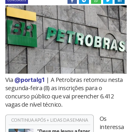
CONCURSOS
Via
| A Petrobras retomou nesta
@portalg1
segunda-feira (8) as inscrições para o
concurso público que vai preencher 6.412
vagas de nível técnico.
Os
CONTINUA APÓS + LIDAS DA SEMANA
interessa
“Deus me levou a fazer