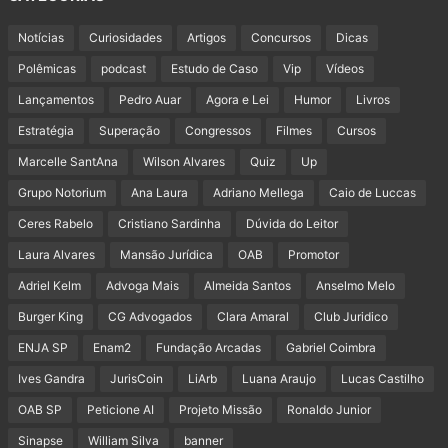
Notícias
Curiosidades
Artigos
Concursos
Dicas
Polêmicas
podcast
Estudo de Caso
Vip
Vídeos
Lançamentos
Pedro Auar
Agora e Lei
Humor
Livros
Estratégia
Superação
Congressos
Filmes
Cursos
Marcelle SantAna
Wilson Alvares
Quiz
Up
Grupo Notorium
Ana Laura
Adriano Mellega
Caio de Luccas
Ceres Rabelo
Cristiano Sardinha
Dúvida do Leitor
Laura Alvares
Mansão Jurídica
OAB
Promotor
Adriel Kelm
Advoga Mais
Almeida Santos
Anselmo Melo
Burger King
CG Advogados
Clara Amaral
Club Juridico
ENJA SP
Enam2
Fundação Arcadas
Gabriel Coimbra
Ives Gandra
JurisCoin
LiArb
Luana Araujo
Lucas Castilho
OAB SP
Peticione AI
Projeto Missão
Ronaldo Junior
Sinapse
William Silva
banner