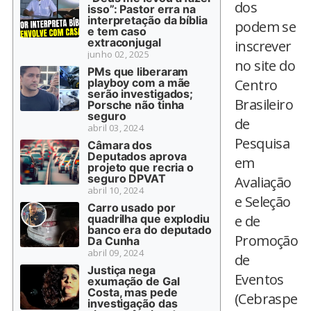
dos
isso”: Pastor erra na
interpretação da bíblia
podem se
e tem caso
extraconjugal
inscrever
junho 02, 2025
no site do
PMs que liberaram
playboy com a mãe
Centro
serão investigados;
Brasileiro
Porsche não tinha
seguro
de
abril 03, 2024
Pesquisa
Câmara dos
Deputados aprova
em
projeto que recria o
seguro DPVAT
Avaliação
abril 10, 2024
e Seleção
Carro usado por
quadrilha que explodiu
e de
banco era do deputado
Promoção
Da Cunha
abril 09, 2024
de
Justiça nega
Eventos
exumação de Gal
Costa, mas pede
(Cebraspe
investigação das