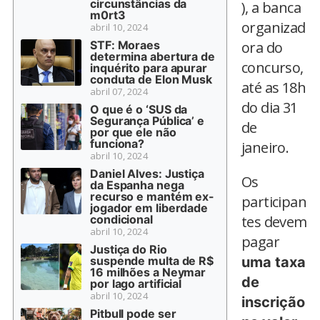
circunstâncias da
), a banca
m0rt3
organizad
abril 10, 2024
STF: Moraes
ora do
determina abertura de
concurso,
inquérito para apurar
conduta de Elon Musk
até as 18h
abril 07, 2024
do dia 31
O que é o ‘SUS da
Segurança Pública’ e
de
por que ele não
funciona?
janeiro.
abril 10, 2024
Daniel Alves: Justiça
Os
da Espanha nega
recurso e mantém ex-
participan
jogador em liberdade
condicional
tes devem
abril 10, 2024
pagar
Justiça do Rio
suspende multa de R$
uma taxa
16 milhões a Neymar
de
por lago artificial
abril 10, 2024
inscrição
Pitbull pode ser