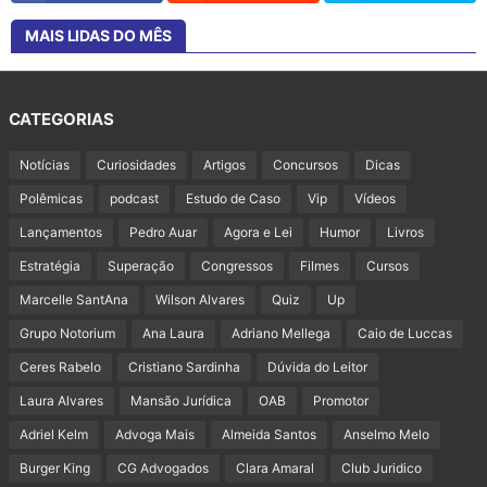
MAIS LIDAS DO MÊS
CATEGORIAS
Notícias
Curiosidades
Artigos
Concursos
Dicas
Polêmicas
podcast
Estudo de Caso
Vip
Vídeos
Lançamentos
Pedro Auar
Agora e Lei
Humor
Livros
Estratégia
Superação
Congressos
Filmes
Cursos
Marcelle SantAna
Wilson Alvares
Quiz
Up
Grupo Notorium
Ana Laura
Adriano Mellega
Caio de Luccas
Ceres Rabelo
Cristiano Sardinha
Dúvida do Leitor
Laura Alvares
Mansão Jurídica
OAB
Promotor
Adriel Kelm
Advoga Mais
Almeida Santos
Anselmo Melo
Burger King
CG Advogados
Clara Amaral
Club Juridico