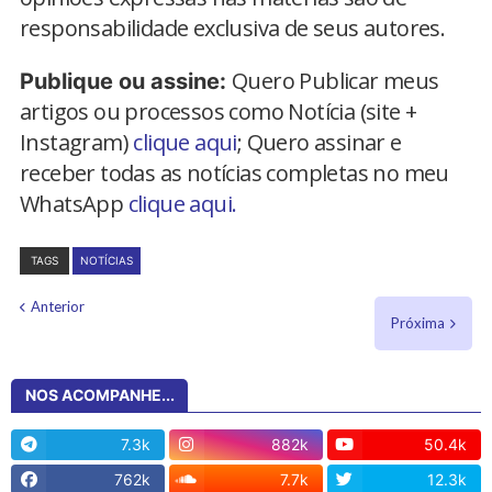
responsabilidade exclusiva de seus autores.
Quero Publicar meus
Publique ou assine:
artigos ou processos como Notícia (site +
Instagram)
clique aqui
; Quero assinar e
receber todas as notícias completas no meu
WhatsApp
clique aqui.
TAGS
NOTÍCIAS
Anterior
Próxima
NOS ACOMPANHE...
7.3k
882k
50.4k
762k
7.7k
12.3k