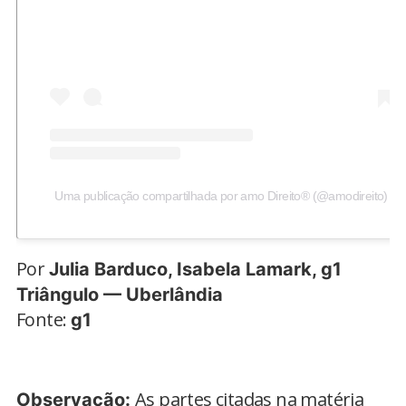
Uma publicação compartilhada por amo Direito® (@amodireito)
Por
Julia Barduco, Isabela Lamark, g1
Triângulo — Uberlândia
Fonte:
g1
As partes citadas na matéria
Observação: