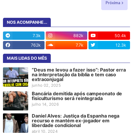
Próxima
NOS ACOMPANHE...
7.3k
882k
50.4k
762k
7.7k
12.3k
MAIS LIDAS DO MÊS
“Deus me levou a fazer isso”: Pastor erra
na interpretação da bíblia e tem caso
extraconjugal
junho 02, 2025
Bancária demitida após campeonato de
fisiculturismo será reintegrada
julho 14, 2026
Daniel Alves: Justiça da Espanha nega
recurso e mantém ex-jogador em
liberdade condicional
abril 10, 2024