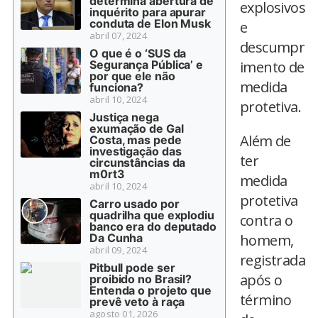
determina abertura de
explosivos
inquérito para apurar
conduta de Elon Musk
e
abril 07, 2024
descumpr
O que é o ‘SUS da
Segurança Pública’ e
imento de
por que ele não
medida
funciona?
abril 10, 2024
protetiva.
Justiça nega
exumação de Gal
Além de
Costa, mas pede
investigação das
ter
circunstâncias da
m0rt3
medida
abril 10, 2024
protetiva
Carro usado por
quadrilha que explodiu
contra o
banco era do deputado
Da Cunha
homem,
abril 09, 2024
registrada
Pitbull pode ser
após o
proibido no Brasil?
Entenda o projeto que
término
prevê veto à raça
agosto 01, 2026