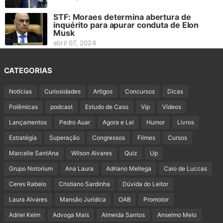
STF: Moraes determina abertura de
inquérito para apurar conduta de Elon
Musk
abril 07, 2024
CATEGORIAS
Notícias
Curiosidades
Artigos
Concursos
Dicas
Polêmicas
podcast
Estudo de Caso
Vip
Vídeos
Lançamentos
Pedro Auar
Agora e Lei
Humor
Livros
Estratégia
Superação
Congressos
Filmes
Cursos
Marcelle SantAna
Wilson Alvares
Quiz
Up
Grupo Notorium
Ana Laura
Adriano Mellega
Caio de Luccas
Ceres Rabelo
Cristiano Sardinha
Dúvida do Leitor
Laura Alvares
Mansão Jurídica
OAB
Promotor
Adriel Kelm
Advoga Mais
Almeida Santos
Anselmo Melo