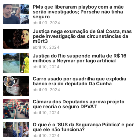
PMs que liberaram playboy com a mãe
serão investigados; Porsche não tinha
seguro
abril 03, 2024
Justiça nega exumação de Gal Costa, mas
pede investigação das circunstâncias da
m0rt3
abril 10, 2024
Justiça do Rio suspende multa de R$ 16
milhões a Neymar por lago artificial
abril 10, 2024
Carro usado por quadrilha que explodiu
banco era do deputado Da Cunha
abril 09, 2024
Câmara dos Deputados aprova projeto
que recria o seguro DPVAT
abril 10, 2024
O que é o ‘SUS da Segurança Pública’ e por
que ele não funciona?
abril 10, 2024