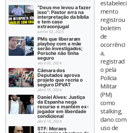
estabeleci
“Deus me levou a fazer
mento
isso”: Pastor erra na
interpretação da bíblia
registrou
e tem caso
extraconjugal
boletim
junho 02, 2025
de
PMs que liberaram
playboy com a mãe
ocorrênci
serão investigados;
a,
Porsche não tinha
seguro
registrad
abril 03, 2024
o pela
Câmara dos
Deputados aprova
Polícia
projeto que recria o
seguro DPVAT
Militar
abril 10, 2024
(PM)
Daniel Alves: Justiça
da Espanha nega
como
recurso e mantém ex-
stalking,
jogador em liberdade
condicional
dano com
abril 10, 2024
uso de
STF: Moraes