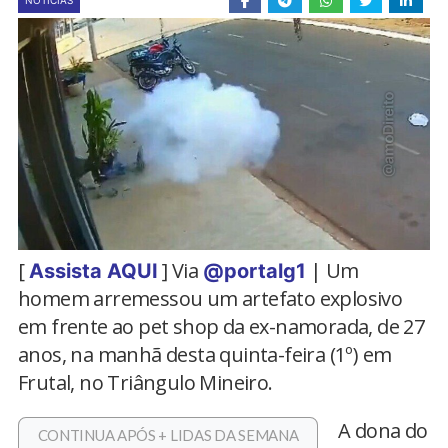
NOTÍCIAS
[
] Via
| Um
Assista AQUI
@portalg1
homem arremessou um artefato explosivo
em frente ao pet shop da ex-namorada, de 27
anos, na manhã desta quinta-feira (1º) em
Frutal, no Triângulo Mineiro.
A dona do
CONTINUA APÓS + LIDAS DA SEMANA