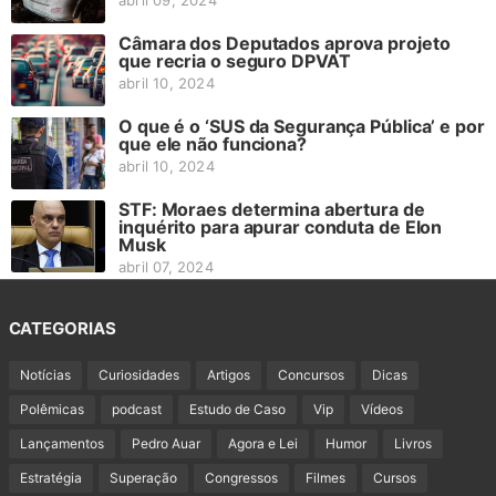
Câmara dos Deputados aprova projeto
que recria o seguro DPVAT
abril 10, 2024
O que é o ‘SUS da Segurança Pública’ e por
que ele não funciona?
abril 10, 2024
STF: Moraes determina abertura de
inquérito para apurar conduta de Elon
Musk
abril 07, 2024
CATEGORIAS
Notícias
Curiosidades
Artigos
Concursos
Dicas
Polêmicas
podcast
Estudo de Caso
Vip
Vídeos
Lançamentos
Pedro Auar
Agora e Lei
Humor
Livros
Estratégia
Superação
Congressos
Filmes
Cursos