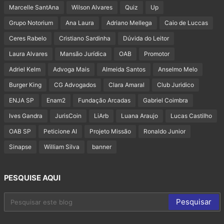
Marcelle SantAna
Wilson Alvares
Quiz
Up
Grupo Notorium
Ana Laura
Adriano Mellega
Caio de Luccas
Ceres Rabelo
Cristiano Sardinha
Dúvida do Leitor
Laura Alvares
Mansão Jurídica
OAB
Promotor
Adriel Kelm
Advoga Mais
Almeida Santos
Anselmo Melo
Burger King
CG Advogados
Clara Amaral
Club Juridico
ENJA SP
Enam2
Fundação Arcadas
Gabriel Coimbra
Ives Gandra
JurisCoin
LiArb
Luana Araujo
Lucas Castilho
OAB SP
Peticione AI
Projeto Missão
Ronaldo Junior
Sinapse
William Silva
banner
PESQUISE AQUI