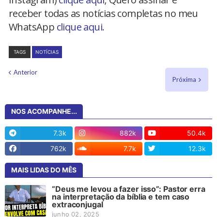
receber todas as notícias completas no meu
WhatsApp
clique aqui.
TAGS
NOTÍCIAS
Anterior
Próxima
NOS ACOMPANHE...
7.3k
882k
50.4k
762k
7.7k
12.3k
MAIS LIDAS DO MÊS
“Deus me levou a fazer isso”: Pastor erra
na interpretação da bíblia e tem caso
extraconjugal
junho 02, 2025