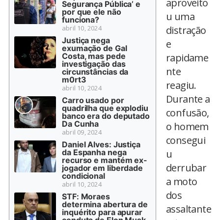
aproveito
Segurança Pública’ e
por que ele não
u uma
funciona?
abril 10, 2024
distração
Justiça nega
e
exumação de Gal
Costa, mas pede
rapidame
investigação das
nte
circunstâncias da
m0rt3
reagiu.
abril 10, 2024
Durante a
Carro usado por
quadrilha que explodiu
confusão,
banco era do deputado
Da Cunha
o homem
abril 09, 2024
consegui
Daniel Alves: Justiça
da Espanha nega
u
recurso e mantém ex-
derrubar
jogador em liberdade
condicional
a moto
abril 10, 2024
dos
STF: Moraes
determina abertura de
assaltante
inquérito para apurar