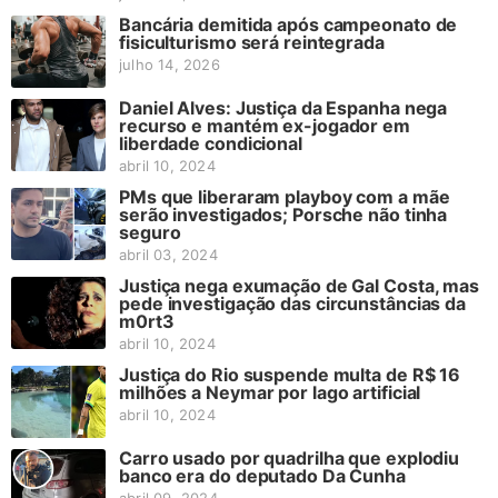
Bancária demitida após campeonato de
fisiculturismo será reintegrada
julho 14, 2026
Daniel Alves: Justiça da Espanha nega
recurso e mantém ex-jogador em
liberdade condicional
abril 10, 2024
PMs que liberaram playboy com a mãe
serão investigados; Porsche não tinha
seguro
abril 03, 2024
Justiça nega exumação de Gal Costa, mas
pede investigação das circunstâncias da
m0rt3
abril 10, 2024
Justiça do Rio suspende multa de R$ 16
milhões a Neymar por lago artificial
abril 10, 2024
Carro usado por quadrilha que explodiu
banco era do deputado Da Cunha
abril 09, 2024