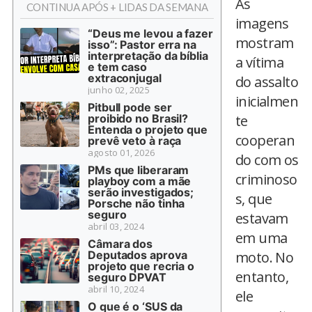
As
CONTINUA APÓS + LIDAS DA SEMANA
imagens
“Deus me levou a fazer
mostram
isso”: Pastor erra na
interpretação da bíblia
a vítima
e tem caso
extraconjugal
do assalto
junho 02, 2025
inicialmen
Pitbull pode ser
proibido no Brasil?
te
Entenda o projeto que
cooperan
prevê veto à raça
agosto 01, 2026
do com os
PMs que liberaram
criminoso
playboy com a mãe
serão investigados;
s, que
Porsche não tinha
seguro
estavam
abril 03, 2024
em uma
Câmara dos
Deputados aprova
moto. No
projeto que recria o
entanto,
seguro DPVAT
abril 10, 2024
ele
O que é o ‘SUS da