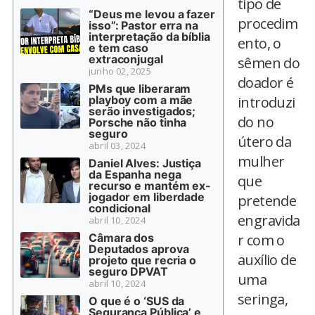
tipo de
“Deus me levou a fazer
procedim
isso”: Pastor erra na
interpretação da bíblia
ento, o
e tem caso
extraconjugal
sêmen do
junho 02, 2025
doador é
PMs que liberaram
playboy com a mãe
introduzi
serão investigados;
do no
Porsche não tinha
seguro
útero da
abril 03, 2024
mulher
Daniel Alves: Justiça
da Espanha nega
que
recurso e mantém ex-
jogador em liberdade
pretende
condicional
engravida
abril 10, 2024
Câmara dos
r com o
Deputados aprova
auxílio de
projeto que recria o
seguro DPVAT
uma
abril 10, 2024
seringa,
O que é o ‘SUS da
Segurança Pública’ e