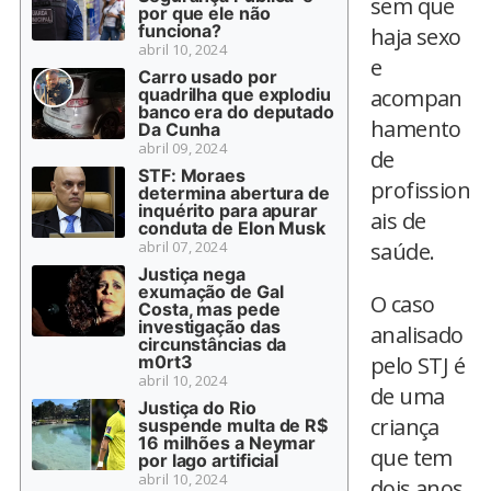
sem que
por que ele não
funciona?
haja sexo
abril 10, 2024
e
Carro usado por
quadrilha que explodiu
acompan
banco era do deputado
hamento
Da Cunha
abril 09, 2024
de
STF: Moraes
profission
determina abertura de
inquérito para apurar
ais de
conduta de Elon Musk
abril 07, 2024
saúde.
Justiça nega
exumação de Gal
O caso
Costa, mas pede
investigação das
analisado
circunstâncias da
m0rt3
pelo STJ é
abril 10, 2024
de uma
Justiça do Rio
criança
suspende multa de R$
16 milhões a Neymar
que tem
por lago artificial
abril 10, 2024
dois anos,