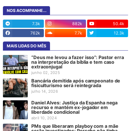
NOS ACOMPANHE...
7.3k
882k
50.4k
762k
7.7k
12.3k
MAIS LIDAS DO MÊS
“Deus me levou a fazer isso”: Pastor erra
na interpretação da bíblia e tem caso
extraconjugal
junho 02, 2025
Bancária demitida após campeonato de
fisiculturismo será reintegrada
julho 14, 2026
Daniel Alves: Justiça da Espanha nega
recurso e mantém ex-jogador em
liberdade condicional
abril 10, 2024
PMs que liberaram playboy com a mãe
serão investigados; Porsche não tinha