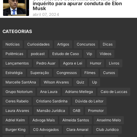
inquérito para apurar conduta de Elon
Musk
abril 07, 2024
CATEGORIAS
Notícias
Curiosidades
Artigos
Concursos
Dicas
Polêmicas
podcast
Estudo de Caso
Vip
Vídeos
Lançamentos
Pedro Auar
Agora e Lei
Humor
Livros
Estratégia
Superação
Congressos
Filmes
Cursos
Marcelle SantAna
Wilson Alvares
Quiz
Up
Grupo Notorium
Ana Laura
Adriano Mellega
Caio de Luccas
Ceres Rabelo
Cristiano Sardinha
Dúvida do Leitor
Laura Alvares
Mansão Jurídica
OAB
Promotor
Adriel Kelm
Advoga Mais
Almeida Santos
Anselmo Melo
Burger King
CG Advogados
Clara Amaral
Club Juridico