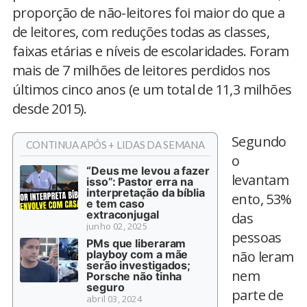
proporção de não-leitores foi maior do que a
de leitores, com reduções todas as classes,
faixas etárias e níveis de escolaridades. Foram
mais de 7 milhões de leitores perdidos nos
últimos cinco anos (e um total de 11,3 milhões
desde 2015).
Segundo
CONTINUA APÓS + LIDAS DA SEMANA
o
“Deus me levou a fazer
levantam
isso”: Pastor erra na
interpretação da bíblia
ento, 53%
e tem caso
extraconjugal
das
junho 02, 2025
pessoas
PMs que liberaram
playboy com a mãe
não leram
serão investigados;
nem
Porsche não tinha
seguro
parte de
abril 03, 2024