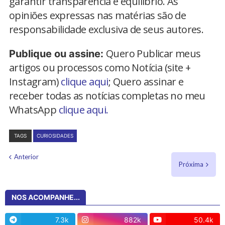
garantir transparência e equilíbrio. As
opiniões expressas nas matérias são de
responsabilidade exclusiva de seus autores.
Quero Publicar meus
Publique ou assine:
artigos ou processos como Notícia (site +
Instagram)
clique aqui
; Quero assinar e
receber todas as notícias completas no meu
WhatsApp
clique aqui.
TAGS
CURIOSIDADES
Anterior
Próxima
NOS ACOMPANHE...
7.3k
882k
50.4k