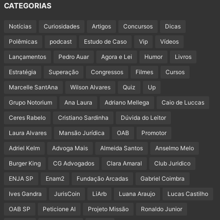
CATEGORIAS
Notícias
Curiosidades
Artigos
Concursos
Dicas
Polêmicas
podcast
Estudo de Caso
Vip
Vídeos
Lançamentos
Pedro Auar
Agora e Lei
Humor
Livros
Estratégia
Superação
Congressos
Filmes
Cursos
Marcelle SantAna
Wilson Alvares
Quiz
Up
Grupo Notorium
Ana Laura
Adriano Mellega
Caio de Luccas
Ceres Rabelo
Cristiano Sardinha
Dúvida do Leitor
Laura Alvares
Mansão Jurídica
OAB
Promotor
Adriel Kelm
Advoga Mais
Almeida Santos
Anselmo Melo
Burger King
CG Advogados
Clara Amaral
Club Juridico
ENJA SP
Enam2
Fundação Arcadas
Gabriel Coimbra
Ives Gandra
JurisCoin
LiArb
Luana Araujo
Lucas Castilho
OAB SP
Peticione AI
Projeto Missão
Ronaldo Junior