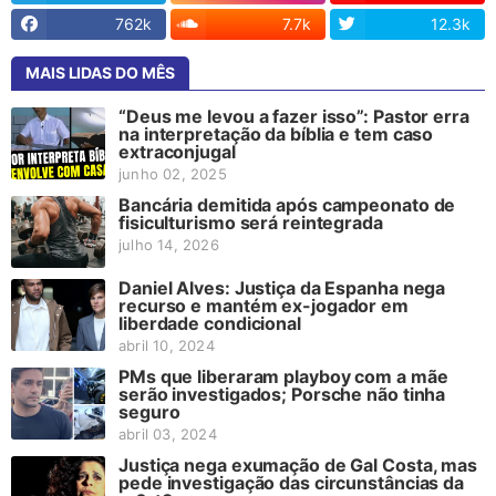
762k
7.7k
12.3k
MAIS LIDAS DO MÊS
“Deus me levou a fazer isso”: Pastor erra
na interpretação da bíblia e tem caso
extraconjugal
junho 02, 2025
Bancária demitida após campeonato de
fisiculturismo será reintegrada
julho 14, 2026
Daniel Alves: Justiça da Espanha nega
recurso e mantém ex-jogador em
liberdade condicional
abril 10, 2024
PMs que liberaram playboy com a mãe
serão investigados; Porsche não tinha
seguro
abril 03, 2024
Justiça nega exumação de Gal Costa, mas
pede investigação das circunstâncias da