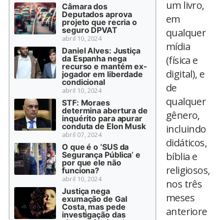
um livro,
Câmara dos
Deputados aprova
em
projeto que recria o
seguro DPVAT
qualquer
abril 10, 2024
mídia
Daniel Alves: Justiça
da Espanha nega
(física e
recurso e mantém ex-
digital), e
jogador em liberdade
condicional
de
abril 10, 2024
qualquer
STF: Moraes
determina abertura de
gênero,
inquérito para apurar
conduta de Elon Musk
incluindo
abril 07, 2024
didáticos,
O que é o ‘SUS da
Segurança Pública’ e
bíblia e
por que ele não
religiosos,
funciona?
abril 10, 2024
nos três
Justiça nega
meses
exumação de Gal
Costa, mas pede
anteriore
investigação das