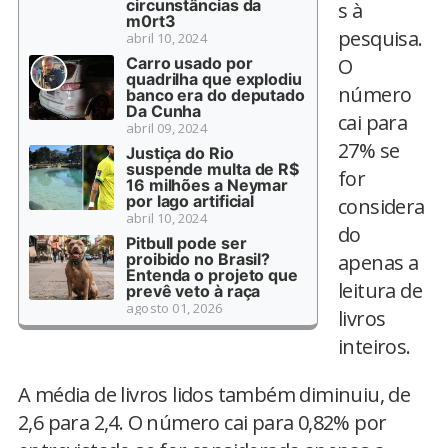
circunstâncias da
s à
m0rt3
pesquisa.
abril 10, 2024
Carro usado por
O
quadrilha que explodiu
número
banco era do deputado
Da Cunha
cai para
abril 09, 2024
27% se
Justiça do Rio
suspende multa de R$
for
16 milhões a Neymar
por lago artificial
considera
abril 10, 2024
do
Pitbull pode ser
proibido no Brasil?
apenas a
Entenda o projeto que
leitura de
prevê veto à raça
agosto 01, 2026
livros
inteiros.
A média de livros lidos também diminuiu, de
2,6 para 2,4. O número cai para 0,82% por