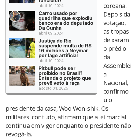
funciona?
coreana.
abril 10, 2024
Carro usado por
Depois da
quadrilha que explodiu
votação,
banco era do deputado
Da Cunha
as tropas
abril 09, 2024
deixaram
Justiça do Rio
suspende multa de R$
o prédio
16 milhões a Neymar
por lago artificial
da
abril 10, 2024
Assemblei
Pitbull pode ser
proibido no Brasil?
a
Entenda o projeto que
Nacional,
prevê veto à raça
agosto 01, 2026
confirmo
u o
presidente da casa, Woo Won-shik. Os
militares, contudo, afirmam que a lei marcial
continua em vigor enquanto o presidente não
revogá-la.