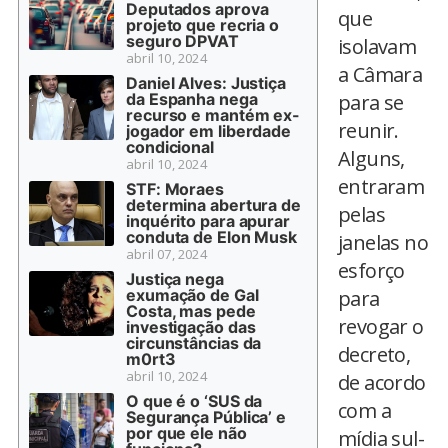
Deputados aprova
que
projeto que recria o
seguro DPVAT
isolavam
abril 10, 2024
a Câmara
Daniel Alves: Justiça
da Espanha nega
para se
recurso e mantém ex-
reunir.
jogador em liberdade
condicional
Alguns,
abril 10, 2024
entraram
STF: Moraes
determina abertura de
pelas
inquérito para apurar
conduta de Elon Musk
janelas no
abril 07, 2024
esforço
Justiça nega
exumação de Gal
para
Costa, mas pede
revogar o
investigação das
circunstâncias da
decreto,
m0rt3
abril 10, 2024
de acordo
O que é o ‘SUS da
com a
Segurança Pública’ e
por que ele não
mídia sul-