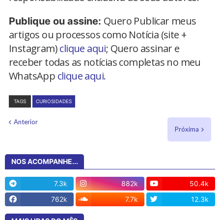
Quero Publicar meus
Publique ou assine:
artigos ou processos como Notícia (site +
Instagram)
clique aqui
; Quero assinar e
receber todas as notícias completas no meu
WhatsApp
clique aqui.
TAGS
CURIOSIDADES
Anterior
Próxima
NOS ACOMPANHE...
7.3k
882k
50.4k
762k
7.7k
12.3k