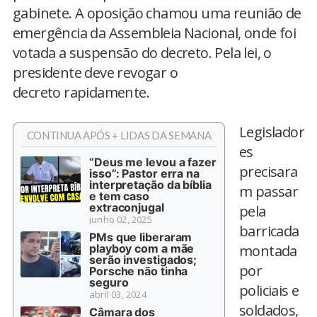
gabinete. A oposição chamou uma reunião de
emergência da Assembleia Nacional, onde foi
votada a suspensão do decreto. Pela lei, o
presidente deve revogar o
decreto rapidamente.
Legislador
CONTINUA APÓS + LIDAS DA SEMANA
es
“Deus me levou a fazer
precisara
isso”: Pastor erra na
interpretação da bíblia
m passar
e tem caso
extraconjugal
pela
junho 02, 2025
barricada
PMs que liberaram
playboy com a mãe
montada
serão investigados;
por
Porsche não tinha
seguro
policiais e
abril 03, 2024
soldados,
Câmara dos