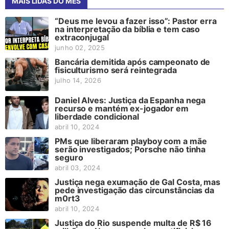
MAIS LIDAS DO MÊS
“Deus me levou a fazer isso”: Pastor erra
na interpretação da bíblia e tem caso
extraconjugal
junho 02, 2025
Bancária demitida após campeonato de
fisiculturismo será reintegrada
julho 14, 2026
Daniel Alves: Justiça da Espanha nega
recurso e mantém ex-jogador em
liberdade condicional
abril 10, 2024
PMs que liberaram playboy com a mãe
serão investigados; Porsche não tinha
seguro
abril 03, 2024
Justiça nega exumação de Gal Costa, mas
pede investigação das circunstâncias da
m0rt3
abril 10, 2024
Justiça do Rio suspende multa de R$ 16