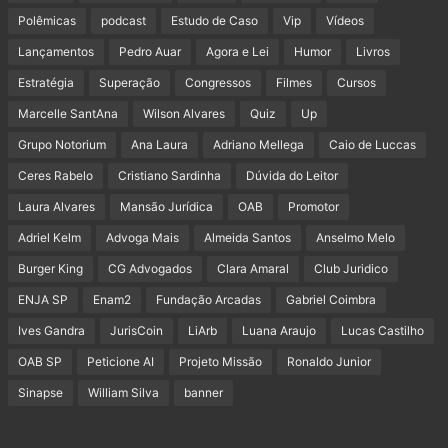
Polêmicas
podcast
Estudo de Caso
Vip
Vídeos
Lançamentos
Pedro Auar
Agora e Lei
Humor
Livros
Estratégia
Superação
Congressos
Filmes
Cursos
Marcelle SantAna
Wilson Alvares
Quiz
Up
Grupo Notorium
Ana Laura
Adriano Mellega
Caio de Luccas
Ceres Rabelo
Cristiano Sardinha
Dúvida do Leitor
Laura Alvares
Mansão Jurídica
OAB
Promotor
Adriel Kelm
Advoga Mais
Almeida Santos
Anselmo Melo
Burger King
CG Advogados
Clara Amaral
Club Juridico
ENJA SP
Enam2
Fundação Arcadas
Gabriel Coimbra
Ives Gandra
JurisCoin
LiArb
Luana Araujo
Lucas Castilho
OAB SP
Peticione AI
Projeto Missão
Ronaldo Junior
Sinapse
William Silva
banner