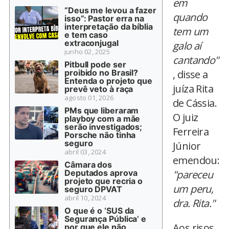
em
“Deus me levou a fazer
quando
isso”: Pastor erra na
interpretação da bíblia
tem um
e tem caso
extraconjugal
galo aí
junho 02, 2025
cantando"
Pitbull pode ser
proibido no Brasil?
, disse a
Entenda o projeto que
juíza Rita
prevê veto à raça
agosto 01, 2026
de Cássia.
PMs que liberaram
O juiz
playboy com a mãe
serão investigados;
Ferreira
Porsche não tinha
seguro
Júnior
abril 03, 2024
emendou:
Câmara dos
Deputados aprova
"pareceu
projeto que recria o
um peru,
seguro DPVAT
abril 10, 2024
dra. Rita."
O que é o ‘SUS da
Segurança Pública’ e
Aos risos,
por que ele não