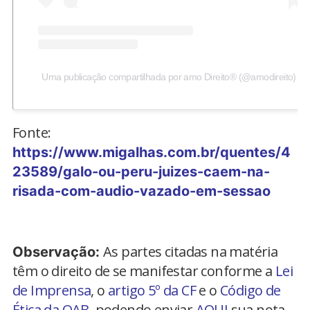
Uma publicação compartilhada por amo Direito® (@amodireito)
Fonte:
https://www.migalhas.com.br/quentes/4
23589/galo-ou-peru-juizes-caem-na-
risada-com-audio-vazado-em-sessao
As partes citadas na matéria
Observação:
têm o direito de se manifestar conforme a
Lei
de Imprensa
, o
artigo 5º da CF
e o
Código de
Ética da OAB
, podendo enviar
AQUI
sua nota