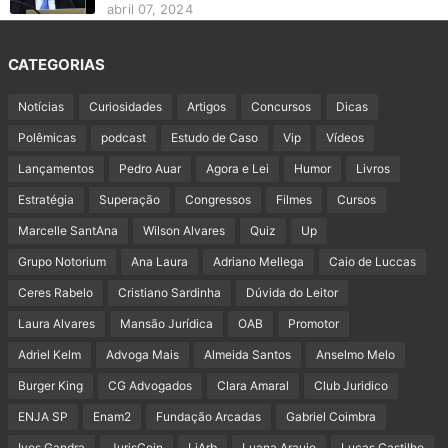
abril 07, 2024
CATEGORIAS
Notícias
Curiosidades
Artigos
Concursos
Dicas
Polêmicas
podcast
Estudo de Caso
Vip
Vídeos
Lançamentos
Pedro Auar
Agora e Lei
Humor
Livros
Estratégia
Superação
Congressos
Filmes
Cursos
Marcelle SantAna
Wilson Alvares
Quiz
Up
Grupo Notorium
Ana Laura
Adriano Mellega
Caio de Luccas
Ceres Rabelo
Cristiano Sardinha
Dúvida do Leitor
Laura Alvares
Mansão Jurídica
OAB
Promotor
Adriel Kelm
Advoga Mais
Almeida Santos
Anselmo Melo
Burger King
CG Advogados
Clara Amaral
Club Juridico
ENJA SP
Enam2
Fundação Arcadas
Gabriel Coimbra
Ives Gandra
JurisCoin
LiArb
Luana Araujo
Lucas Castilho