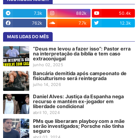
7.3k
882k
50.4k
762k
7.7k
12.3k
MAIS LIDAS DO MÊS
“Deus me levou a fazer isso”: Pastor erra
na interpretação da bíblia e tem caso
extraconjugal
junho 02, 2025
Bancária demitida após campeonato de
fisiculturismo será reintegrada
julho 14, 2026
Daniel Alves: Justiça da Espanha nega
recurso e mantém ex-jogador em
liberdade condicional
abril 10, 2024
PMs que liberaram playboy com a mãe
serão investigados; Porsche não tinha
seguro
abril 03, 2024