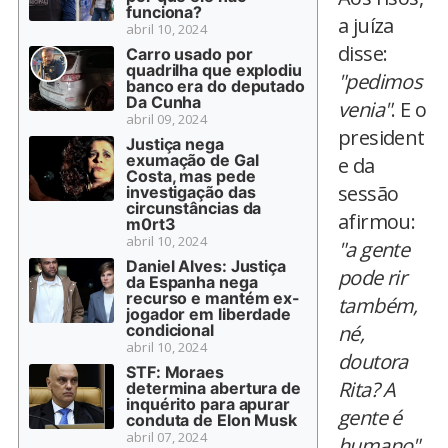
funciona?
a juíza
abril 10, 2024
disse:
Carro usado por
quadrilha que explodiu
"pedimos
banco era do deputado
Da Cunha
venia"
. E o
abril 09, 2024
president
Justiça nega
exumação de Gal
e da
Costa, mas pede
sessão
investigação das
circunstâncias da
afirmou:
m0rt3
abril 10, 2024
"a gente
Daniel Alves: Justiça
pode rir
da Espanha nega
recurso e mantém ex-
também,
jogador em liberdade
condicional
né,
abril 10, 2024
doutora
STF: Moraes
Rita? A
determina abertura de
inquérito para apurar
gente é
conduta de Elon Musk
abril 07, 2024
humano".