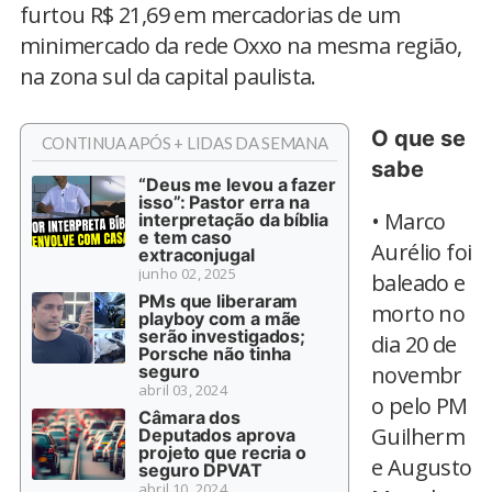
furtou R$ 21,69 em mercadorias de um
minimercado da rede Oxxo na mesma região,
na zona sul da capital paulista.
O que se
CONTINUA APÓS + LIDAS DA SEMANA
sabe
“Deus me levou a fazer
isso”: Pastor erra na
• Marco
interpretação da bíblia
e tem caso
Aurélio foi
extraconjugal
junho 02, 2025
baleado e
PMs que liberaram
morto no
playboy com a mãe
serão investigados;
dia 20 de
Porsche não tinha
seguro
novembr
abril 03, 2024
o pelo PM
Câmara dos
Guilherm
Deputados aprova
projeto que recria o
e Augusto
seguro DPVAT
abril 10, 2024