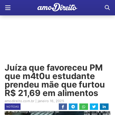
Juíza que favoreceu PM
que m4t0u estudante
prendeu mãe que furtou
R$ 21,69 em alimentos
amodireito.com.br
|
janeiro 16, 2025
NOTÍCIAS