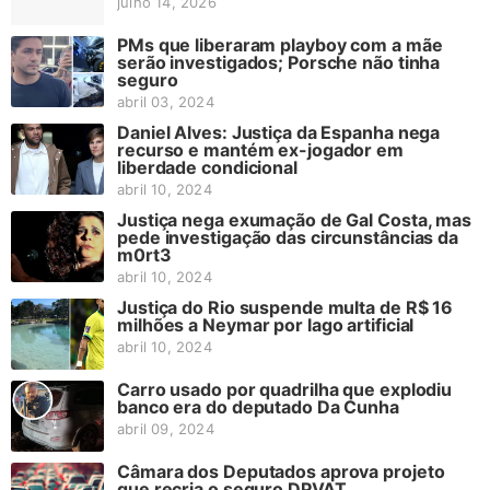
julho 14, 2026
PMs que liberaram playboy com a mãe
serão investigados; Porsche não tinha
seguro
abril 03, 2024
Daniel Alves: Justiça da Espanha nega
recurso e mantém ex-jogador em
liberdade condicional
abril 10, 2024
Justiça nega exumação de Gal Costa, mas
pede investigação das circunstâncias da
m0rt3
abril 10, 2024
Justiça do Rio suspende multa de R$ 16
milhões a Neymar por lago artificial
abril 10, 2024
Carro usado por quadrilha que explodiu
banco era do deputado Da Cunha
abril 09, 2024
Câmara dos Deputados aprova projeto
que recria o seguro DPVAT