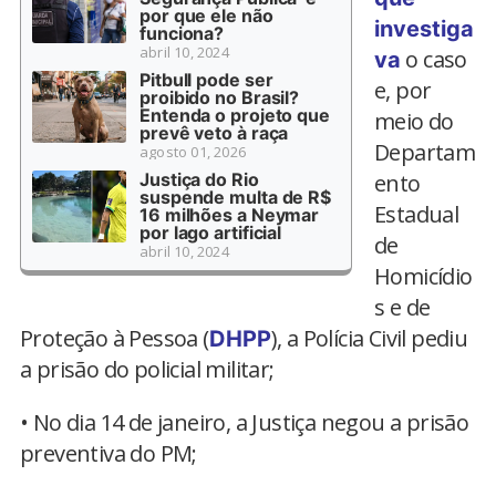
por que ele não
investiga
funciona?
abril 10, 2024
o caso
va
Pitbull pode ser
e, por
proibido no Brasil?
Entenda o projeto que
meio do
prevê veto à raça
Departam
agosto 01, 2026
Justiça do Rio
ento
suspende multa de R$
Estadual
16 milhões a Neymar
por lago artificial
de
abril 10, 2024
Homicídio
s e de
Proteção à Pessoa (
), a Polícia Civil pediu
DHPP
a prisão do policial militar;
• No dia 14 de janeiro, a Justiça negou a prisão
preventiva do PM;