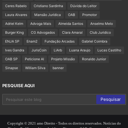
Ceres Rabelo
Cristiano Sardinha
Dúvida do Leitor
Laura Alvares
Mansão Jurídica
OAB
Promotor
Adriel Kelm
Advoga Mais
Almeida Santos
Anselmo Melo
Burger King
CG Advogados
Clara Amaral
Club Juridico
ENJA SP
Enam2
Fundação Arcadas
Gabriel Coimbra
Ives Gandra
JurisCoin
LiArb
Luana Araujo
Lucas Castilho
OAB SP
Peticione AI
Projeto Missão
Ronaldo Junior
Sinapse
William Silva
banner
PESQUISE AQUI
Copyright © 2021 amo Direito - Todos os direitos reservados. Notícias do