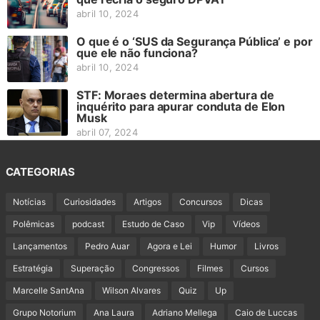
abril 10, 2024
O que é o ‘SUS da Segurança Pública’ e por
que ele não funciona?
abril 10, 2024
STF: Moraes determina abertura de
inquérito para apurar conduta de Elon
Musk
abril 07, 2024
CATEGORIAS
Notícias
Curiosidades
Artigos
Concursos
Dicas
Polêmicas
podcast
Estudo de Caso
Vip
Vídeos
Lançamentos
Pedro Auar
Agora e Lei
Humor
Livros
Estratégia
Superação
Congressos
Filmes
Cursos
Marcelle SantAna
Wilson Alvares
Quiz
Up
Grupo Notorium
Ana Laura
Adriano Mellega
Caio de Luccas