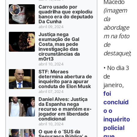
Macedo
Carro usado por
(imagem
quadrilha que explodiu
banco era do deputado
da
Da Cunha
abordage
abril 09, 2024
Justiça nega
m na foto
exumação de Gal
de
Costa, mas pede
investigação das
destaque)
;
circunstâncias da
m0rt3
abril 10, 2024
• No dia 3
STF: Moraes
de
determina abertura de
inquérito para apurar
janeiro,
conduta de Elon Musk
abril 07, 2024
foi
Daniel Alves: Justiça
concluíd
da Espanha nega
recurso e mantém ex-
o o
jogador em liberdade
condicional
inquérito
abril 10, 2024
policial
O que é o ‘SUS da
que
Segurança Pública’ e