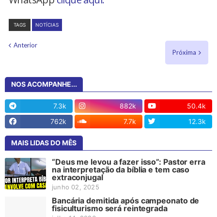
TAGS
NOTÍCIAS
Anterior
Próxima
NOS ACOMPANHE...
7.3k
882k
50.4k
762k
7.7k
12.3k
MAIS LIDAS DO MÊS
“Deus me levou a fazer isso”: Pastor erra
na interpretação da bíblia e tem caso
extraconjugal
junho 02, 2025
Bancária demitida após campeonato de
fisiculturismo será reintegrada