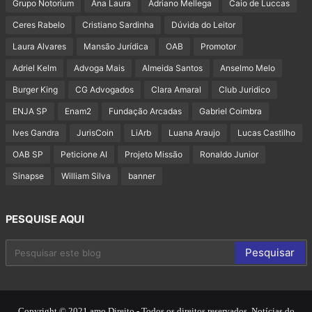
Grupo Notorium
Ana Laura
Adriano Mellega
Caio de Luccas
Ceres Rabelo
Cristiano Sardinha
Dúvida do Leitor
Laura Alvares
Mansão Jurídica
OAB
Promotor
Adriel Kelm
Advoga Mais
Almeida Santos
Anselmo Melo
Burger King
CG Advogados
Clara Amaral
Club Juridico
ENJA SP
Enam2
Fundação Arcadas
Gabriel Coimbra
Ives Gandra
JurisCoin
LiArb
Luana Araujo
Lucas Castilho
OAB SP
Peticione AI
Projeto Missão
Ronaldo Junior
Sinapse
William Silva
banner
PESQUISE AQUI
Copyright © 2021 amo Direito - Todos os direitos reservados. Notícias do