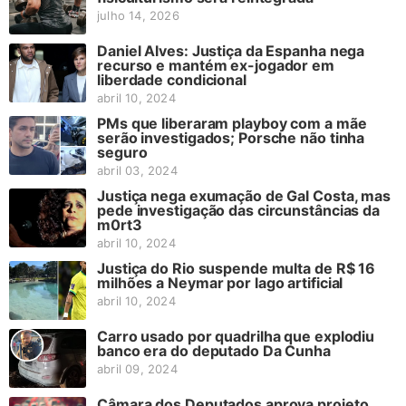
julho 14, 2026
Daniel Alves: Justiça da Espanha nega
recurso e mantém ex-jogador em
liberdade condicional
abril 10, 2024
PMs que liberaram playboy com a mãe
serão investigados; Porsche não tinha
seguro
abril 03, 2024
Justiça nega exumação de Gal Costa, mas
pede investigação das circunstâncias da
m0rt3
abril 10, 2024
Justiça do Rio suspende multa de R$ 16
milhões a Neymar por lago artificial
abril 10, 2024
Carro usado por quadrilha que explodiu
banco era do deputado Da Cunha
abril 09, 2024
Câmara dos Deputados aprova projeto