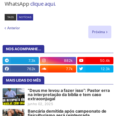
WhatsApp
clique aqui.
TAGS
NOTÍCIAS
Anterior
Próxima
NOS ACOMPANHE...
7.3k
882k
50.4k
762k
7.7k
12.3k
MAIS LIDAS DO MÊS
“Deus me levou a fazer isso”: Pastor erra
na interpretação da bíblia e tem caso
extraconjugal
junho 02, 2025
Bancária demitida após campeonato de
fisiculturismo será reintegrada