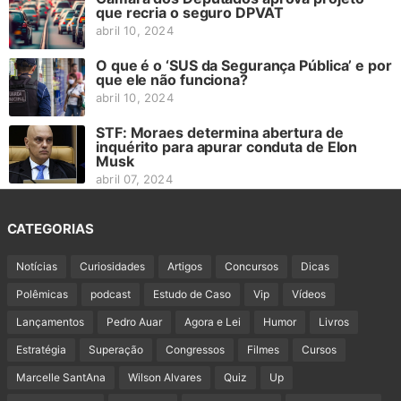
que recria o seguro DPVAT
abril 10, 2024
O que é o ‘SUS da Segurança Pública’ e por
que ele não funciona?
abril 10, 2024
STF: Moraes determina abertura de
inquérito para apurar conduta de Elon
Musk
abril 07, 2024
CATEGORIAS
Notícias
Curiosidades
Artigos
Concursos
Dicas
Polêmicas
podcast
Estudo de Caso
Vip
Vídeos
Lançamentos
Pedro Auar
Agora e Lei
Humor
Livros
Estratégia
Superação
Congressos
Filmes
Cursos
Marcelle SantAna
Wilson Alvares
Quiz
Up