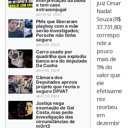
interpretação da bíblia
juiz Cesar
e tem caso
extraconjugal
Nadal
junho 02, 2025
Souza (R$
PMs que liberaram
playboy com a mãe
37.731,80)
serão investigados;
correspo
Porsche não tinha
seguro
nde a
abril 03, 2024
pouco
Carro usado por
quadrilha que explodiu
mais de
banco era do deputado
Da Cunha
5% do
abril 09, 2024
valor que
Câmara dos
Deputados aprova
ele
projeto que recria o
efetivame
seguro DPVAT
abril 10, 2024
nte
Justiça nega
recebeu
exumação de Gal
Costa, mas pede
em
investigação das
circunstâncias da
dezembr
m0rt3