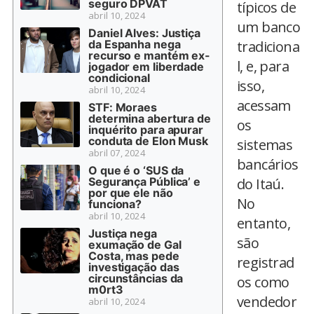
seguro DPVAT
típicos de
abril 10, 2024
um banco
Daniel Alves: Justiça
da Espanha nega
tradiciona
recurso e mantém ex-
l, e, para
jogador em liberdade
condicional
isso,
abril 10, 2024
acessam
STF: Moraes
determina abertura de
os
inquérito para apurar
conduta de Elon Musk
sistemas
abril 07, 2024
bancários
O que é o ‘SUS da
Segurança Pública’ e
do Itaú.
por que ele não
No
funciona?
abril 10, 2024
entanto,
Justiça nega
são
exumação de Gal
Costa, mas pede
registrad
investigação das
circunstâncias da
os como
m0rt3
vendedor
abril 10, 2024