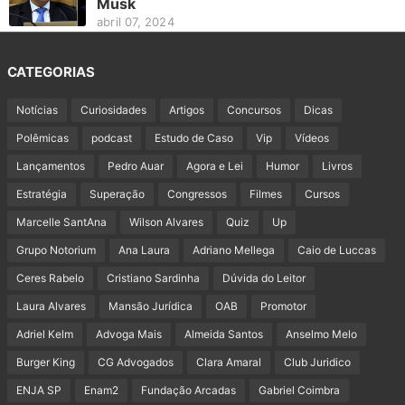
Musk
abril 07, 2024
CATEGORIAS
Notícias
Curiosidades
Artigos
Concursos
Dicas
Polêmicas
podcast
Estudo de Caso
Vip
Vídeos
Lançamentos
Pedro Auar
Agora e Lei
Humor
Livros
Estratégia
Superação
Congressos
Filmes
Cursos
Marcelle SantAna
Wilson Alvares
Quiz
Up
Grupo Notorium
Ana Laura
Adriano Mellega
Caio de Luccas
Ceres Rabelo
Cristiano Sardinha
Dúvida do Leitor
Laura Alvares
Mansão Jurídica
OAB
Promotor
Adriel Kelm
Advoga Mais
Almeida Santos
Anselmo Melo
Burger King
CG Advogados
Clara Amaral
Club Juridico
ENJA SP
Enam2
Fundação Arcadas
Gabriel Coimbra