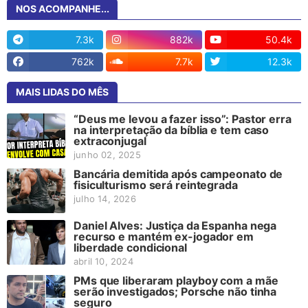
NOS ACOMPANHE...
7.3k
882k
50.4k
762k
7.7k
12.3k
MAIS LIDAS DO MÊS
“Deus me levou a fazer isso”: Pastor erra
na interpretação da bíblia e tem caso
extraconjugal
junho 02, 2025
Bancária demitida após campeonato de
fisiculturismo será reintegrada
julho 14, 2026
Daniel Alves: Justiça da Espanha nega
recurso e mantém ex-jogador em
liberdade condicional
abril 10, 2024
PMs que liberaram playboy com a mãe
serão investigados; Porsche não tinha
seguro