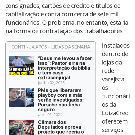
consignados, cartões de crédito e títulos de
capitalização e conta com cerca de sete mil
funcionários. O problema, no entanto, estaria
na forma de contratação dos trabalhadores.
Instalados
CONTINUA APÓS + LIDAS DA SEMANA
dentro de
“Deus me levou a fazer
lojas da
isso”: Pastor erra na
interpretação da bíblia
rede
e tem caso
extraconjugal
varejista,
junho 02, 2025
os
PMs que liberaram
playboy com a mãe
funcionári
serão investigados;
os da
Porsche não tinha
seguro
LuizaCred
abril 03, 2024
oferecem
Câmara dos
Deputados aprova
serviços
projeto que recria o