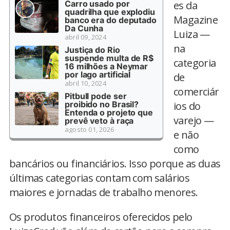
Carro usado por
es da
quadrilha que explodiu
Magazine
banco era do deputado
Da Cunha
Luiza —
abril 09, 2024
na
Justiça do Rio
suspende multa de R$
categoria
16 milhões a Neymar
por lago artificial
de
abril 10, 2024
comerciár
Pitbull pode ser
proibido no Brasil?
ios do
Entenda o projeto que
varejo —
prevê veto à raça
agosto 01, 2026
e não
como
bancários ou financiários. Isso porque as duas
últimas categorias contam com salários
maiores e jornadas de trabalho menores.
Os produtos financeiros oferecidos pelo