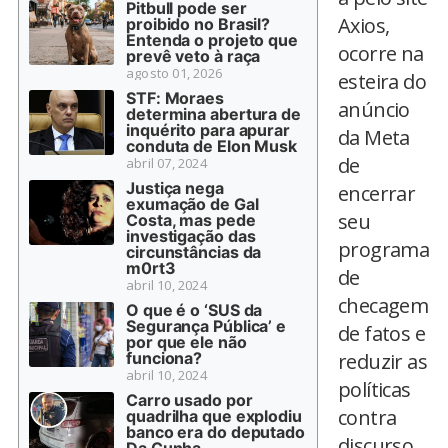
Pitbull pode ser
Axios,
proibido no Brasil?
Entenda o projeto que
ocorre na
prevê veto à raça
agosto 01, 2026
esteira do
STF: Moraes
anúncio
determina abertura de
inquérito para apurar
da Meta
conduta de Elon Musk
de
abril 07, 2024
Justiça nega
encerrar
exumação de Gal
seu
Costa, mas pede
investigação das
programa
circunstâncias da
m0rt3
de
abril 10, 2024
checagem
O que é o ‘SUS da
Segurança Pública’ e
de fatos e
por que ele não
funciona?
reduzir as
abril 10, 2024
políticas
Carro usado por
contra
quadrilha que explodiu
banco era do deputado
discurso