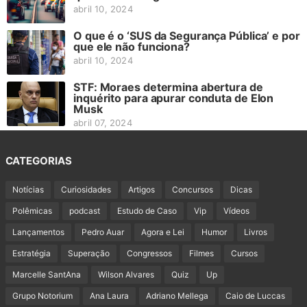
abril 10, 2024
O que é o ‘SUS da Segurança Pública’ e por
que ele não funciona?
abril 10, 2024
STF: Moraes determina abertura de
inquérito para apurar conduta de Elon
Musk
abril 07, 2024
CATEGORIAS
Notícias
Curiosidades
Artigos
Concursos
Dicas
Polêmicas
podcast
Estudo de Caso
Vip
Vídeos
Lançamentos
Pedro Auar
Agora e Lei
Humor
Livros
Estratégia
Superação
Congressos
Filmes
Cursos
Marcelle SantAna
Wilson Alvares
Quiz
Up
Grupo Notorium
Ana Laura
Adriano Mellega
Caio de Luccas