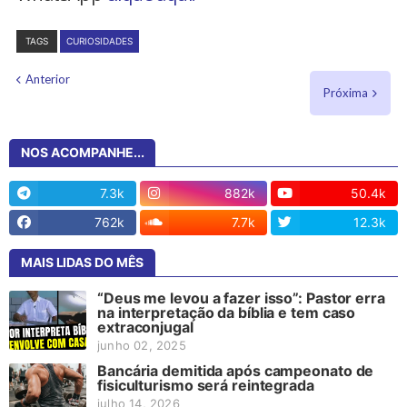
TAGS
CURIOSIDADES
Anterior
Próxima
NOS ACOMPANHE...
7.3k
882k
50.4k
762k
7.7k
12.3k
MAIS LIDAS DO MÊS
“Deus me levou a fazer isso”: Pastor erra
na interpretação da bíblia e tem caso
extraconjugal
junho 02, 2025
Bancária demitida após campeonato de
fisiculturismo será reintegrada
julho 14, 2026