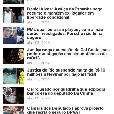
Daniel Alves: Justiça da Espanha nega
recurso e mantém ex-jogador em
liberdade condicional
abril 10, 2024
PMs que liberaram playboy com a mãe
serão investigados; Porsche não tinha
seguro
abril 03, 2024
Justiça nega exumação de Gal Costa, mas
pede investigação das circunstâncias da
m0rt3
abril 10, 2024
Justiça do Rio suspende multa de R$ 16
milhões a Neymar por lago artificial
abril 10, 2024
Carro usado por quadrilha que explodiu
banco era do deputado Da Cunha
abril 09, 2024
Câmara dos Deputados aprova projeto
que recria o seguro DPVAT