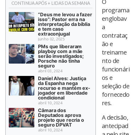
O
CONTINUA APÓS + LIDAS DA SEMANA
programa
“Deus me levou a fazer
englobav
isso”: Pastor erra na
interpretação da bíblia
a
e tem caso
extraconjugal
contrataç
junho 02, 2025
ão e
PMs que liberaram
playboy com a mãe
treiname
serão investigados;
nto de
Porsche não tinha
seguro
funcionári
abril 03, 2024
os e
Daniel Alves: Justiça
da Espanha nega
seleção de
recurso e mantém ex-
jogador em liberdade
fornecedo
condicional
res.
abril 10, 2024
Câmara dos
Deputados aprova
A decisão,
projeto que recria o
seguro DPVAT
antecipad
abril 10, 2024
a pelo site