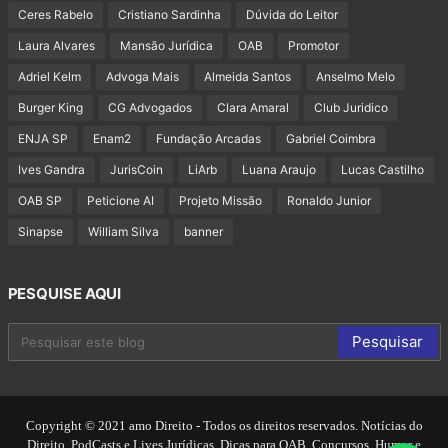
Ceres Rabelo
Cristiano Sardinha
Dúvida do Leitor
Laura Alvares
Mansão Jurídica
OAB
Promotor
Adriel Kelm
Advoga Mais
Almeida Santos
Anselmo Melo
Burger King
CG Advogados
Clara Amaral
Club Juridico
ENJA SP
Enam2
Fundação Arcadas
Gabriel Coimbra
Ives Gandra
JurisCoin
LiArb
Luana Araujo
Lucas Castilho
OAB SP
Peticione AI
Projeto Missão
Ronaldo Junior
Sinapse
William Silva
banner
PESQUISE AQUI
Copyright © 2021 amo Direito - Todos os direitos reservados. Notícias do
Direito, PodCasts e Lives Jurídicas, Dicas para OAB, Concursos, Humor e