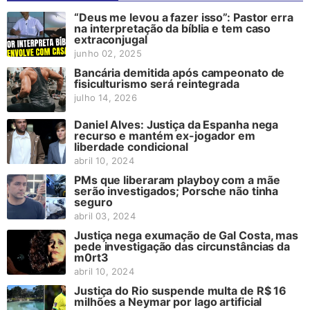
“Deus me levou a fazer isso”: Pastor erra
na interpretação da bíblia e tem caso
extraconjugal
junho 02, 2025
Bancária demitida após campeonato de
fisiculturismo será reintegrada
julho 14, 2026
Daniel Alves: Justiça da Espanha nega
recurso e mantém ex-jogador em
liberdade condicional
abril 10, 2024
PMs que liberaram playboy com a mãe
serão investigados; Porsche não tinha
seguro
abril 03, 2024
Justiça nega exumação de Gal Costa, mas
pede investigação das circunstâncias da
m0rt3
abril 10, 2024
Justiça do Rio suspende multa de R$ 16
milhões a Neymar por lago artificial