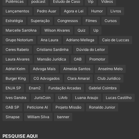
Polêmicas
podcast
Estudo de Caso
Vip
Vídeos
Lançamentos
Pedro Auar
Agora e Lei
Humor
Livros
Estratégia
Superação
Congressos
Filmes
Cursos
Marcelle SantAna
Wilson Alvares
Quiz
Up
Grupo Notorium
Ana Laura
Adriano Mellega
Caio de Luccas
Ceres Rabelo
Cristiano Sardinha
Dúvida do Leitor
Laura Alvares
Mansão Jurídica
OAB
Promotor
Adriel Kelm
Advoga Mais
Almeida Santos
Anselmo Melo
Burger King
CG Advogados
Clara Amaral
Club Juridico
ENJA SP
Enam2
Fundação Arcadas
Gabriel Coimbra
Ives Gandra
JurisCoin
LiArb
Luana Araujo
Lucas Castilho
OAB SP
Peticione AI
Projeto Missão
Ronaldo Junior
Sinapse
William Silva
banner
PESQUISE AQUI