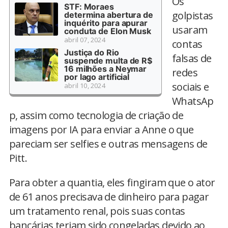
Os
STF: Moraes
golpistas
determina abertura de
inquérito para apurar
usaram
conduta de Elon Musk
abril 07, 2024
contas
Justiça do Rio
falsas de
suspende multa de R$
16 milhões a Neymar
redes
por lago artificial
sociais e
abril 10, 2024
WhatsAp
p, assim como tecnologia de criação de
imagens por IA para enviar a Anne o que
pareciam ser selfies e outras mensagens de
Pitt.
Para obter a quantia, eles fingiram que o ator
de 61 anos precisava de dinheiro para pagar
um tratamento renal, pois suas contas
bancárias teriam sido congeladas devido ao