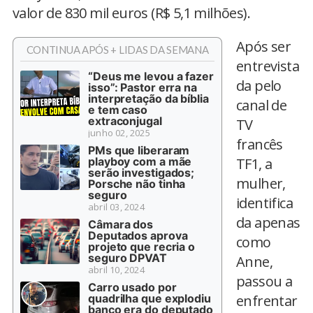
valor de 830 mil euros (R$ 5,1 milhões).
Após ser
CONTINUA APÓS + LIDAS DA SEMANA
entrevista
“Deus me levou a fazer
da pelo
isso”: Pastor erra na
interpretação da bíblia
canal de
e tem caso
extraconjugal
TV
junho 02, 2025
francês
PMs que liberaram
playboy com a mãe
TF1, a
serão investigados;
mulher,
Porsche não tinha
seguro
identifica
abril 03, 2024
da apenas
Câmara dos
Deputados aprova
como
projeto que recria o
seguro DPVAT
Anne,
abril 10, 2024
passou a
Carro usado por
quadrilha que explodiu
enfrentar
banco era do deputado