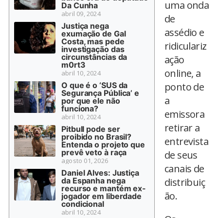
uma onda
Da Cunha
abril 09, 2024
de
Justiça nega
assédio e
exumação de Gal
Costa, mas pede
ridiculariz
investigação das
circunstâncias da
ação
m0rt3
online, a
abril 10, 2024
O que é o ‘SUS da
ponto de
Segurança Pública’ e
a
por que ele não
funciona?
emissora
abril 10, 2024
retirar a
Pitbull pode ser
proibido no Brasil?
entrevista
Entenda o projeto que
prevê veto à raça
de seus
agosto 01, 2026
canais de
Daniel Alves: Justiça
da Espanha nega
distribuiç
recurso e mantém ex-
ão.
jogador em liberdade
condicional
abril 10, 2024