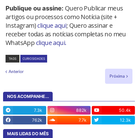
Quero Publicar meus
Publique ou assine:
artigos ou processos como Notícia (site +
Instagram)
clique aqui
; Quero assinar e
receber todas as notícias completas no meu
WhatsApp
clique aqui.
TAGS
CURIOSIDADES
Anterior
Próxima
NOS ACOMPANHE...
7.3k
882k
50.4k
762k
7.7k
12.3k
MAIS LIDAS DO MÊS