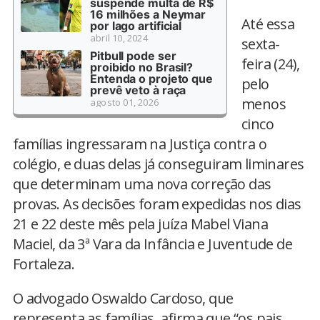
suspende multa de R$
16 milhões a Neymar
Até essa
por lago artificial
abril 10, 2024
sexta-
Pitbull pode ser
feira (24),
proibido no Brasil?
Entenda o projeto que
pelo
prevê veto à raça
menos
agosto 01, 2026
cinco
famílias ingressaram na Justiça contra o
colégio, e duas delas já conseguiram liminares
que determinam uma nova correção das
provas. As decisões foram expedidas nos dias
21 e 22 deste mês pela juíza Mabel Viana
Maciel, da 3ª Vara da Infância e Juventude de
Fortaleza.
O advogado Oswaldo Cardoso, que
representa as famílias, afirma que “os pais