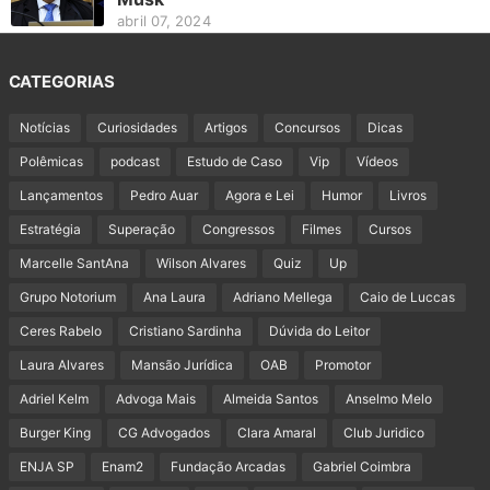
abril 07, 2024
CATEGORIAS
Notícias
Curiosidades
Artigos
Concursos
Dicas
Polêmicas
podcast
Estudo de Caso
Vip
Vídeos
Lançamentos
Pedro Auar
Agora e Lei
Humor
Livros
Estratégia
Superação
Congressos
Filmes
Cursos
Marcelle SantAna
Wilson Alvares
Quiz
Up
Grupo Notorium
Ana Laura
Adriano Mellega
Caio de Luccas
Ceres Rabelo
Cristiano Sardinha
Dúvida do Leitor
Laura Alvares
Mansão Jurídica
OAB
Promotor
Adriel Kelm
Advoga Mais
Almeida Santos
Anselmo Melo
Burger King
CG Advogados
Clara Amaral
Club Juridico
ENJA SP
Enam2
Fundação Arcadas
Gabriel Coimbra