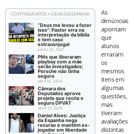
As
CONTINUA APÓS + LIDAS DA SEMANA
denúncias
“Deus me levou a fazer
apontam
isso”: Pastor erra na
interpretação da bíblia
que
e tem caso
extraconjugal
alunos
junho 02, 2025
erraram
PMs que liberaram
playboy com a mãe
os
serão investigados;
mesmos
Porsche não tinha
seguro
itens em
abril 03, 2024
algumas
Câmara dos
Deputados aprova
questões,
projeto que recria o
seguro DPVAT
mas
abril 10, 2024
tiveram
Daniel Alves: Justiça
da Espanha nega
avaliações
recurso e mantém ex-
distintas
jogador em liberdade