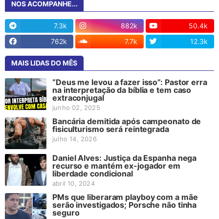
NOS ACOMPANHE...
7.3k
882k
50.4k
762k
7.7k
12.3k
MAIS LIDAS DO MÊS
“Deus me levou a fazer isso”: Pastor erra
na interpretação da bíblia e tem caso
extraconjugal
junho 02, 2025
Bancária demitida após campeonato de
fisiculturismo será reintegrada
julho 14, 2026
Daniel Alves: Justiça da Espanha nega
recurso e mantém ex-jogador em
liberdade condicional
abril 10, 2024
PMs que liberaram playboy com a mãe
serão investigados; Porsche não tinha
seguro