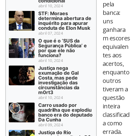
condicional
pela
abril 10, 2024
banca:
STF: Moraes
determina abertura de
uns
inquérito para apurar
conduta de Elon Musk
ganhara
abril 07, 2024
m escores
O que é o ‘SUS da
Segurança Pública’ e
equivalen
por que ele não
tes aos
funciona?
abril 10, 2024
acertos,
Justiça nega
enquanto
exumação de Gal
Costa, mas pede
outros
investigação das
circunstâncias da
tiveram a
m0rt3
questão
abril 10, 2024
Carro usado por
inteira
quadrilha que explodiu
classificad
banco era do deputado
Da Cunha
a como
abril 09, 2024
errada.
Justiça do Rio