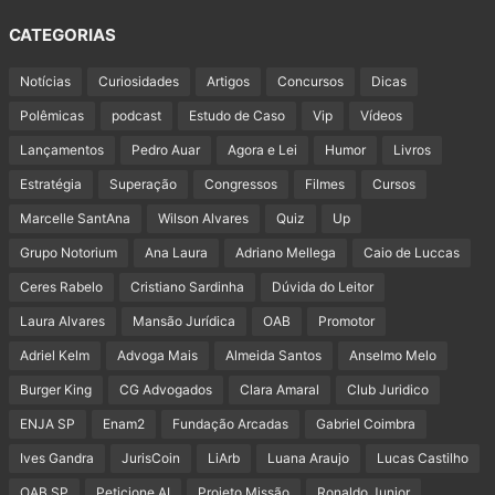
CATEGORIAS
Notícias
Curiosidades
Artigos
Concursos
Dicas
Polêmicas
podcast
Estudo de Caso
Vip
Vídeos
Lançamentos
Pedro Auar
Agora e Lei
Humor
Livros
Estratégia
Superação
Congressos
Filmes
Cursos
Marcelle SantAna
Wilson Alvares
Quiz
Up
Grupo Notorium
Ana Laura
Adriano Mellega
Caio de Luccas
Ceres Rabelo
Cristiano Sardinha
Dúvida do Leitor
Laura Alvares
Mansão Jurídica
OAB
Promotor
Adriel Kelm
Advoga Mais
Almeida Santos
Anselmo Melo
Burger King
CG Advogados
Clara Amaral
Club Juridico
ENJA SP
Enam2
Fundação Arcadas
Gabriel Coimbra
Ives Gandra
JurisCoin
LiArb
Luana Araujo
Lucas Castilho
OAB SP
Peticione AI
Projeto Missão
Ronaldo Junior