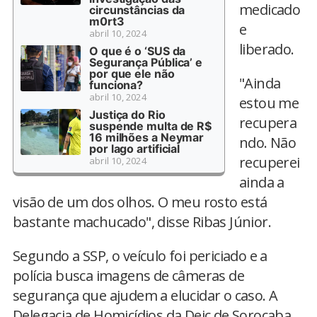
medicado
circunstâncias da
m0rt3
e
abril 10, 2024
liberado.
O que é o ‘SUS da
Segurança Pública’ e
por que ele não
"Ainda
funciona?
abril 10, 2024
estou me
Justiça do Rio
recupera
suspende multa de R$
16 milhões a Neymar
ndo. Não
por lago artificial
recuperei
abril 10, 2024
ainda a
visão de um dos olhos. O meu rosto está
bastante machucado", disse Ribas Júnior.
Segundo a SSP, o veículo foi periciado e a
polícia busca imagens de câmeras de
segurança que ajudem a elucidar o caso. A
Delegacia de Homicídios da Deic de Sorocaba