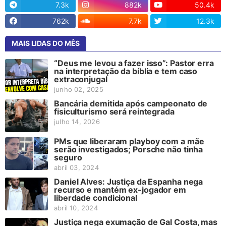
7.3k
882k
50.4k
762k
7.7k
12.3k
MAIS LIDAS DO MÊS
“Deus me levou a fazer isso”: Pastor erra
na interpretação da bíblia e tem caso
extraconjugal
junho 02, 2025
Bancária demitida após campeonato de
fisiculturismo será reintegrada
julho 14, 2026
PMs que liberaram playboy com a mãe
serão investigados; Porsche não tinha
seguro
abril 03, 2024
Daniel Alves: Justiça da Espanha nega
recurso e mantém ex-jogador em
liberdade condicional
abril 10, 2024
Justiça nega exumação de Gal Costa, mas