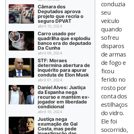
conduzia
Câmara dos
Deputados aprova
seu
projeto que recria o
veículo
seguro DPVAT
abril 10, 2024
quando
Carro usado por
sofreu
quadrilha que explodiu
banco era do deputado
disparos
Da Cunha
abril 09, 2024
de armas
STF: Moraes
de fogo e
determina abertura de
inquérito para apurar
ficou
conduta de Elon Musk
ferido no
abril 07, 2024
rosto por
Daniel Alves: Justiça
da Espanha nega
conta dos
recurso e mantém ex-
jogador em liberdade
estilhaços
condicional
abril 10, 2024
do vidro.
Justiça nega
Ele foi
exumação de Gal
Costa, mas pede
socorrido,
investigação das