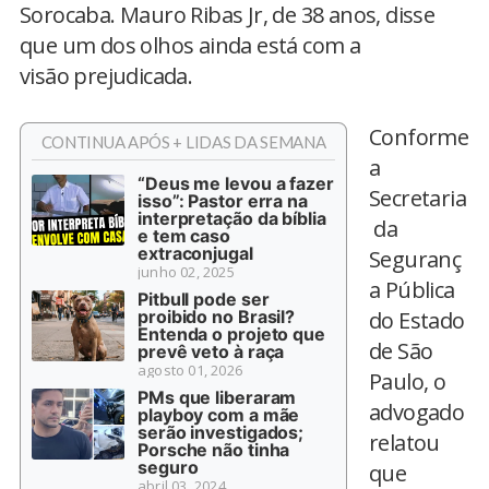
Sorocaba. Mauro Ribas Jr, de 38 anos, disse
que um dos olhos ainda está com a
visão prejudicada.
Conforme
CONTINUA APÓS + LIDAS DA SEMANA
a
“Deus me levou a fazer
Secretaria
isso”: Pastor erra na
interpretação da bíblia
da
e tem caso
extraconjugal
Seguranç
junho 02, 2025
a Pública
Pitbull pode ser
proibido no Brasil?
do Estado
Entenda o projeto que
de São
prevê veto à raça
agosto 01, 2026
Paulo, o
PMs que liberaram
advogado
playboy com a mãe
serão investigados;
relatou
Porsche não tinha
seguro
que
abril 03, 2024