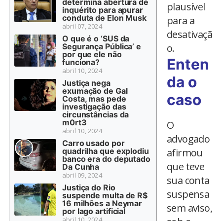
determina abertura de
plausível
inquérito para apurar
conduta de Elon Musk
para a
abril 07, 2024
desativaçã
O que é o ‘SUS da
Segurança Pública’ e
o.
por que ele não
Enten
funciona?
abril 10, 2024
da o
Justiça nega
exumação de Gal
caso
Costa, mas pede
investigação das
circunstâncias da
m0rt3
O
abril 10, 2024
advogado
Carro usado por
quadrilha que explodiu
afirmou
banco era do deputado
que teve
Da Cunha
abril 09, 2024
sua conta
Justiça do Rio
suspensa
suspende multa de R$
16 milhões a Neymar
sem aviso,
por lago artificial
abril 10, 2024