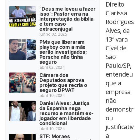
Direito
“Deus me levou a fazer
Clarissa
isso”: Pastor erra na
interpretação da bíblia
Rodrigues
e tem caso
extraconjugal
Alves, da
junho 02, 2025
13ª vara
PMs que liberaram
playboy com a mãe
Cível de
serão investigados;
São
Porsche não tinha
seguro
Paulo/SP,
abril 03, 2024
entendeu
Câmara dos
Deputados aprova
que a
projeto que recria o
seguro DPVAT
empresa
abril 10, 2024
não
Daniel Alves: Justiça
da Espanha nega
demonstr
recurso e mantém ex-
ou
jogador em liberdade
condicional
justificativ
abril 10, 2024
a
STF: Moraes