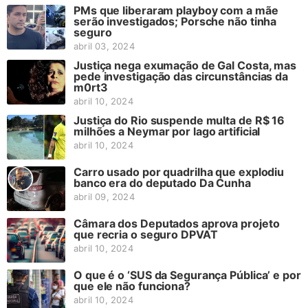
PMs que liberaram playboy com a mãe
serão investigados; Porsche não tinha
seguro
abril 03, 2024
Justiça nega exumação de Gal Costa, mas
pede investigação das circunstâncias da
m0rt3
abril 10, 2024
Justiça do Rio suspende multa de R$ 16
milhões a Neymar por lago artificial
abril 10, 2024
Carro usado por quadrilha que explodiu
banco era do deputado Da Cunha
abril 09, 2024
Câmara dos Deputados aprova projeto
que recria o seguro DPVAT
abril 10, 2024
O que é o ‘SUS da Segurança Pública’ e por
que ele não funciona?
abril 10, 2024