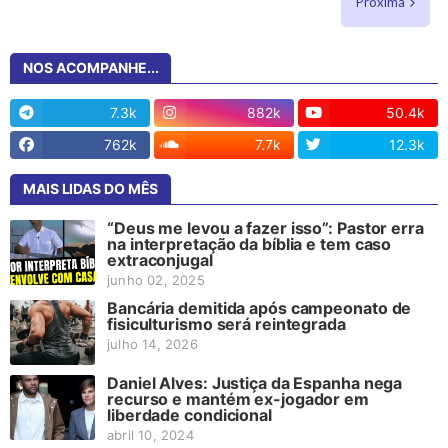
Próxima
NOS ACOMPANHE...
7.3k
882k
50.4k
762k
7.7k
12.3k
MAIS LIDAS DO MÊS
“Deus me levou a fazer isso”: Pastor erra
na interpretação da bíblia e tem caso
extraconjugal
junho 02, 2025
Bancária demitida após campeonato de
fisiculturismo será reintegrada
julho 14, 2026
Daniel Alves: Justiça da Espanha nega
recurso e mantém ex-jogador em
liberdade condicional
abril 10, 2024