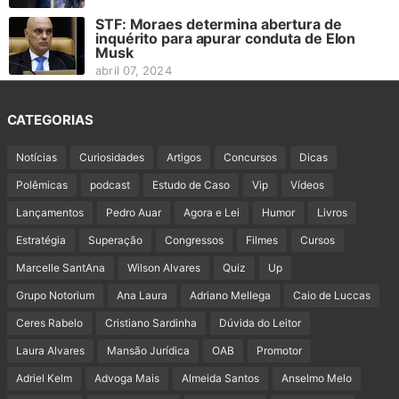
STF: Moraes determina abertura de
inquérito para apurar conduta de Elon
Musk
abril 07, 2024
CATEGORIAS
Notícias
Curiosidades
Artigos
Concursos
Dicas
Polêmicas
podcast
Estudo de Caso
Vip
Vídeos
Lançamentos
Pedro Auar
Agora e Lei
Humor
Livros
Estratégia
Superação
Congressos
Filmes
Cursos
Marcelle SantAna
Wilson Alvares
Quiz
Up
Grupo Notorium
Ana Laura
Adriano Mellega
Caio de Luccas
Ceres Rabelo
Cristiano Sardinha
Dúvida do Leitor
Laura Alvares
Mansão Jurídica
OAB
Promotor
Adriel Kelm
Advoga Mais
Almeida Santos
Anselmo Melo