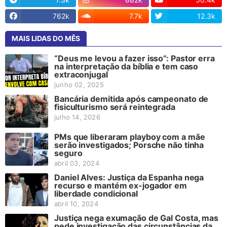
762k
7.7k
12.3k
MAIS LIDAS DO MÊS
“Deus me levou a fazer isso”: Pastor erra
na interpretação da bíblia e tem caso
extraconjugal
junho 02, 2025
Bancária demitida após campeonato de
fisiculturismo será reintegrada
julho 14, 2026
PMs que liberaram playboy com a mãe
serão investigados; Porsche não tinha
seguro
abril 03, 2024
Daniel Alves: Justiça da Espanha nega
recurso e mantém ex-jogador em
liberdade condicional
abril 10, 2024
Justiça nega exumação de Gal Costa, mas
pede investigação das circunstâncias da