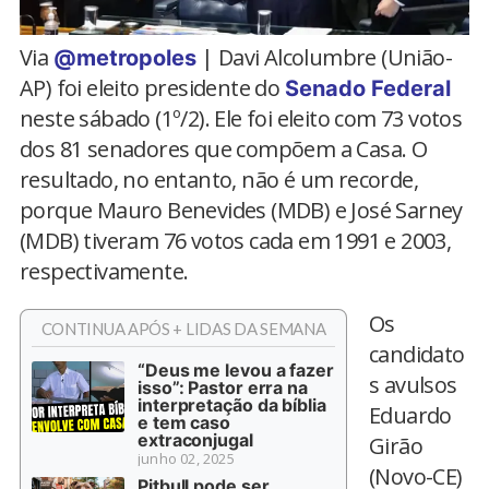
Via
| Davi Alcolumbre (União-
@metropoles
AP) foi eleito presidente do
Senado Federal
neste sábado (1º/2). Ele foi eleito com 73 votos
dos 81 senadores que compõem a Casa. O
resultado, no entanto, não é um recorde,
porque Mauro Benevides (MDB) e José Sarney
(MDB) tiveram 76 votos cada em 1991 e 2003,
respectivamente.
Os
CONTINUA APÓS + LIDAS DA SEMANA
candidato
“Deus me levou a fazer
s avulsos
isso”: Pastor erra na
interpretação da bíblia
Eduardo
e tem caso
extraconjugal
Girão
junho 02, 2025
(Novo-CE)
Pitbull pode ser