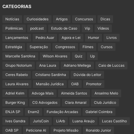
CATEGORIAS
Notícias
Curiosidades
Artigos
Concursos
Dicas
Polêmicas
podcast
Estudo de Caso
Vip
Vídeos
Lançamentos
Pedro Auar
Agora e Lei
Humor
Livros
Estratégia
Superação
Congressos
Filmes
Cursos
Marcelle SantAna
Wilson Alvares
Quiz
Up
Grupo Notorium
Ana Laura
Adriano Mellega
Caio de Luccas
Ceres Rabelo
Cristiano Sardinha
Dúvida do Leitor
Laura Alvares
Mansão Jurídica
OAB
Promotor
Adriel Kelm
Advoga Mais
Almeida Santos
Anselmo Melo
Burger King
CG Advogados
Clara Amaral
Club Juridico
ENJA SP
Enam2
Fundação Arcadas
Gabriel Coimbra
Ives Gandra
JurisCoin
LiArb
Luana Araujo
Lucas Castilho
OAB SP
Peticione AI
Projeto Missão
Ronaldo Junior