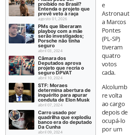
proibido no Brasil?
e
Entenda o projeto que
Astronaut
prevê veto à raça
agosto 01, 2026
a Marcos
PMs que liberaram
Pontes
playboy com a mãe
serão investigados;
(PL-SP)
Porsche não tinha
seguro
tiveram
abril 03, 2024
quatro
Câmara dos
Deputados aprova
votos
projeto que recria o
cada.
seguro DPVAT
abril 10, 2024
STF: Moraes
Alcolumb
determina abertura de
re volta
inquérito para apurar
conduta de Elon Musk
ao cargo
abril 07, 2024
depois de
Carro usado por
quadrilha que explodiu
ocupá-lo
banco era do deputado
Da Cunha
por um
abril 09, 2024