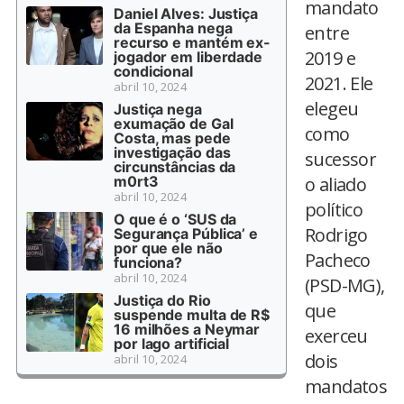
mandato
Daniel Alves: Justiça
da Espanha nega
entre
recurso e mantém ex-
2019 e
jogador em liberdade
condicional
2021. Ele
abril 10, 2024
elegeu
Justiça nega
exumação de Gal
como
Costa, mas pede
investigação das
sucessor
circunstâncias da
m0rt3
o aliado
abril 10, 2024
político
O que é o ‘SUS da
Rodrigo
Segurança Pública’ e
por que ele não
Pacheco
funciona?
abril 10, 2024
(PSD-MG),
Justiça do Rio
que
suspende multa de R$
16 milhões a Neymar
exerceu
por lago artificial
dois
abril 10, 2024
mandatos