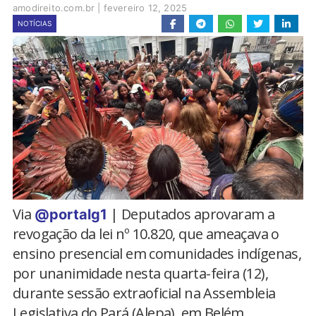
amodireito.com.br
|
fevereiro 12, 2025
NOTÍCIAS
Via
| Deputados aprovaram a
@portalg1
revogação da lei nº 10.820, que ameaçava o
ensino presencial em comunidades indígenas,
por unanimidade nesta quarta-feira (12),
durante sessão extraoficial na Assembleia
Legislativa do Pará (Alepa), em Belém.