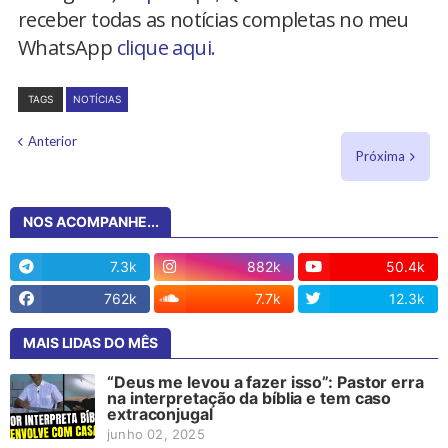
receber todas as notícias completas no meu
WhatsApp
clique aqui.
TAGS
NOTÍCIAS
Anterior
Próxima
NOS ACOMPANHE...
7.3k
882k
50.4k
762k
7.7k
12.3k
MAIS LIDAS DO MÊS
“Deus me levou a fazer isso”: Pastor erra
na interpretação da bíblia e tem caso
extraconjugal
junho 02, 2025