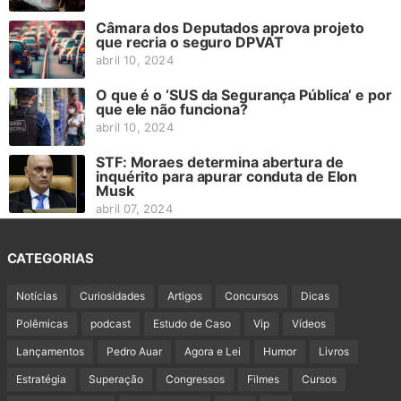
Câmara dos Deputados aprova projeto
que recria o seguro DPVAT
abril 10, 2024
O que é o ‘SUS da Segurança Pública’ e por
que ele não funciona?
abril 10, 2024
STF: Moraes determina abertura de
inquérito para apurar conduta de Elon
Musk
abril 07, 2024
CATEGORIAS
Notícias
Curiosidades
Artigos
Concursos
Dicas
Polêmicas
podcast
Estudo de Caso
Vip
Vídeos
Lançamentos
Pedro Auar
Agora e Lei
Humor
Livros
Estratégia
Superação
Congressos
Filmes
Cursos