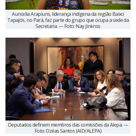
Auricelia Arapiuns, liderança indígena da região Baixo
Tapajós, no Pará, faz parte do grupo que ocupa a sede da
Secretaria. — Foto: Nay Jinknss
Deputados definem membros das comissões da Alepa. —
Foto: Ozéas Santos (AID/ALEPA)