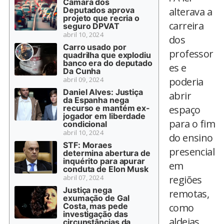
Câmara dos
Deputados aprova
alterava a
projeto que recria o
carreira
seguro DPVAT
abril 10, 2024
dos
Carro usado por
professor
quadrilha que explodiu
banco era do deputado
es e
Da Cunha
abril 09, 2024
poderia
Daniel Alves: Justiça
abrir
da Espanha nega
recurso e mantém ex-
espaço
jogador em liberdade
para o fim
condicional
abril 10, 2024
do ensino
STF: Moraes
presencial
determina abertura de
inquérito para apurar
em
conduta de Elon Musk
abril 07, 2024
regiões
Justiça nega
remotas,
exumação de Gal
Costa, mas pede
como
investigação das
aldeias
circunstâncias da