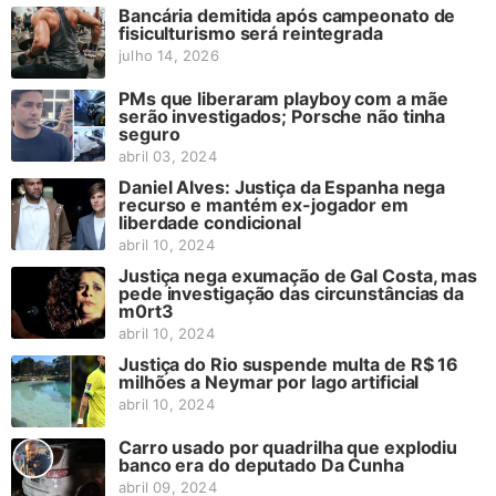
Bancária demitida após campeonato de
fisiculturismo será reintegrada
julho 14, 2026
PMs que liberaram playboy com a mãe
serão investigados; Porsche não tinha
seguro
abril 03, 2024
Daniel Alves: Justiça da Espanha nega
recurso e mantém ex-jogador em
liberdade condicional
abril 10, 2024
Justiça nega exumação de Gal Costa, mas
pede investigação das circunstâncias da
m0rt3
abril 10, 2024
Justiça do Rio suspende multa de R$ 16
milhões a Neymar por lago artificial
abril 10, 2024
Carro usado por quadrilha que explodiu
banco era do deputado Da Cunha
abril 09, 2024