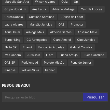
Marcelle SantAna
Wilson Alvares
Quiz
Up
Grupo Notorium
Ana Laura
Adriano Mellega
Caio de Luccas
Ceres Rabelo
Cristiano Sardinha
Dúvida do Leitor
Laura Alvares
Mansão Jurídica
OAB
Promotor
Adriel Kelm
Advoga Mais
Almeida Santos
Anselmo Melo
Burger King
CG Advogados
Clara Amaral
Club Juridico
ENJA SP
Enam2
Fundação Arcadas
Gabriel Coimbra
Ives Gandra
JurisCoin
LiArb
Luana Araujo
Lucas Castilho
OAB SP
Peticione AI
Projeto Missão
Ronaldo Junior
Sinapse
William Silva
banner
PESQUISE AQUI