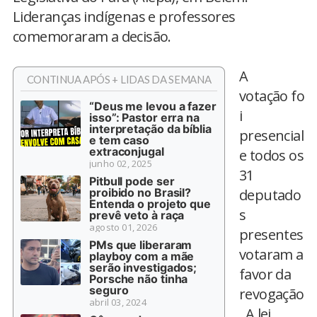
Lideranças indígenas e professores
comemoraram a decisão.
A
CONTINUA APÓS + LIDAS DA SEMANA
votação fo
“Deus me levou a fazer
i
isso”: Pastor erra na
interpretação da bíblia
presencial
e tem caso
extraconjugal
e todos os
junho 02, 2025
31
Pitbull pode ser
proibido no Brasil?
deputado
Entenda o projeto que
s
prevê veto à raça
agosto 01, 2026
presentes
PMs que liberaram
votaram a
playboy com a mãe
serão investigados;
favor da
Porsche não tinha
seguro
revogação
abril 03, 2024
. A lei