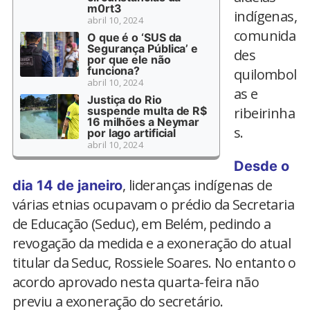
m0rt3
indígenas,
abril 10, 2024
comunida
O que é o ‘SUS da
Segurança Pública’ e
des
por que ele não
funciona?
quilombol
abril 10, 2024
as e
Justiça do Rio
suspende multa de R$
ribeirinha
16 milhões a Neymar
s.
por lago artificial
abril 10, 2024
Desde o
, lideranças indígenas de
dia 14 de janeiro
várias etnias ocupavam o prédio da Secretaria
de Educação (Seduc), em Belém, pedindo a
revogação da medida e a exoneração do atual
titular da Seduc, Rossiele Soares. No entanto o
acordo aprovado nesta quarta-feira não
previu a exoneração do secretário.