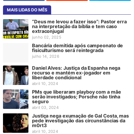
MAIS LIDAS DO MÊS
“Deus me levou a fazer isso”: Pastor erra
na interpretação da bíblia e tem caso
extraconjugal
junho 02, 2025
Bancária demitida após campeonato de
fisiculturismo será reintegrada
julho 14, 2026
Daniel Alves: Justiça da Espanha nega
recurso e mantém ex-jogador em
liberdade condicional
abril 10, 2024
PMs que liberaram playboy com a mãe
serão investigados; Porsche não tinha
seguro
abril 03, 2024
Justiça nega exumação de Gal Costa, mas
pede investigação das circunstâncias da
m0rt3
abril 10, 2024