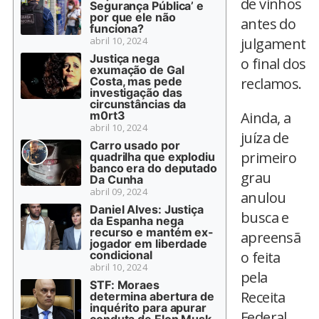
de vinhos
Segurança Pública’ e
por que ele não
antes do
funciona?
abril 10, 2024
julgament
Justiça nega
o final dos
exumação de Gal
Costa, mas pede
reclamos.
investigação das
circunstâncias da
m0rt3
Ainda, a
abril 10, 2024
juíza de
Carro usado por
primeiro
quadrilha que explodiu
banco era do deputado
grau
Da Cunha
abril 09, 2024
anulou
Daniel Alves: Justiça
busca e
da Espanha nega
recurso e mantém ex-
apreensã
jogador em liberdade
condicional
o feita
abril 10, 2024
pela
STF: Moraes
Receita
determina abertura de
inquérito para apurar
Federal.
conduta de Elon Musk