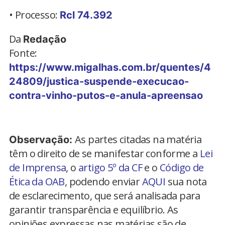
• Processo:
Rcl 74.392
Da
Redação
Fonte:
https://www.migalhas.com.br/quentes/4
24809/justica-suspende-execucao-
contra-vinho-putos-e-anula-apreensao
As partes citadas na matéria
Observação:
têm o direito de se manifestar conforme a
Lei
de Imprensa
, o
artigo 5º da CF
e o
Código de
Ética da OAB
, podendo enviar
AQUI
sua nota
de esclarecimento, que será analisada para
garantir transparência e equilíbrio. As
opiniões expressas nas matérias são de