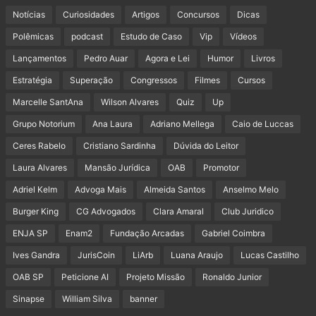
Notícias
Curiosidades
Artigos
Concursos
Dicas
Polêmicas
podcast
Estudo de Caso
Vip
Vídeos
Lançamentos
Pedro Auar
Agora e Lei
Humor
Livros
Estratégia
Superação
Congressos
Filmes
Cursos
Marcelle SantAna
Wilson Alvares
Quiz
Up
Grupo Notorium
Ana Laura
Adriano Mellega
Caio de Luccas
Ceres Rabelo
Cristiano Sardinha
Dúvida do Leitor
Laura Alvares
Mansão Jurídica
OAB
Promotor
Adriel Kelm
Advoga Mais
Almeida Santos
Anselmo Melo
Burger King
CG Advogados
Clara Amaral
Club Juridico
ENJA SP
Enam2
Fundação Arcadas
Gabriel Coimbra
Ives Gandra
JurisCoin
LiArb
Luana Araujo
Lucas Castilho
OAB SP
Peticione AI
Projeto Missão
Ronaldo Junior
Sinapse
William Silva
banner