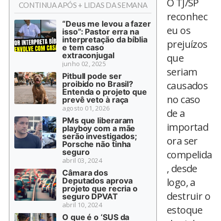
O TJ/SP
CONTINUA APÓS + LIDAS DA SEMANA
reconhec
“Deus me levou a fazer
eu os
isso”: Pastor erra na
interpretação da bíblia
prejuízos
e tem caso
extraconjugal
que
junho 02, 2025
seriam
Pitbull pode ser
proibido no Brasil?
causados
Entenda o projeto que
no caso
prevê veto à raça
agosto 01, 2026
de a
PMs que liberaram
importad
playboy com a mãe
serão investigados;
ora ser
Porsche não tinha
seguro
compelida
abril 03, 2024
, desde
Câmara dos
Deputados aprova
logo, a
projeto que recria o
destruir o
seguro DPVAT
abril 10, 2024
estoque
O que é o ‘SUS da