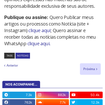
responsabilidade exclusiva de seus autores.
Quero Publicar meus
Publique ou assine:
artigos ou processos como Notícia (site +
Instagram)
clique aqui
; Quero assinar e
receber todas as notícias completas no meu
WhatsApp
clique aqui.
TAGS
NOTÍCIAS
Anterior
Próxima
NOS ACOMPANHE...
7.3k
882k
50.4k
762k
7.7k
12.3k