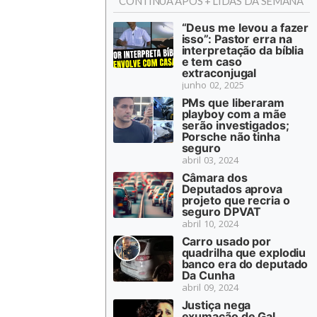
CONTINUA APÓS + LIDAS DA SEMANA
“Deus me levou a fazer
isso”: Pastor erra na
interpretação da bíblia
e tem caso
extraconjugal
junho 02, 2025
PMs que liberaram
playboy com a mãe
serão investigados;
Porsche não tinha
seguro
abril 03, 2024
Câmara dos
Deputados aprova
projeto que recria o
seguro DPVAT
abril 10, 2024
Carro usado por
quadrilha que explodiu
banco era do deputado
Da Cunha
abril 09, 2024
Justiça nega
exumação de Gal