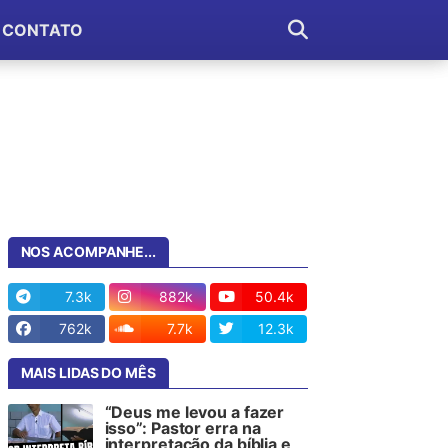
CONTATO
NOS ACOMPANHE...
7.3k
882k
50.4k
762k
7.7k
12.3k
MAIS LIDAS DO MÊS
“Deus me levou a fazer
isso”: Pastor erra na
interpretação da bíblia e