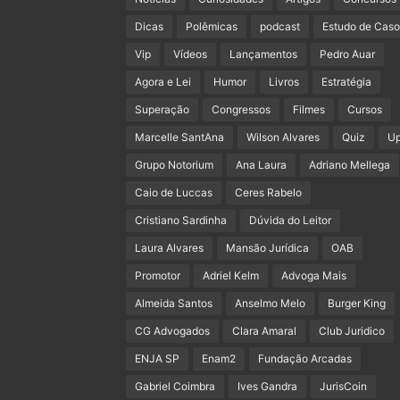
Dicas
Polêmicas
podcast
Estudo de Caso
Vip
Vídeos
Lançamentos
Pedro Auar
Agora e Lei
Humor
Livros
Estratégia
Superação
Congressos
Filmes
Cursos
Marcelle SantAna
Wilson Alvares
Quiz
U
Grupo Notorium
Ana Laura
Adriano Mellega
Caio de Luccas
Ceres Rabelo
Cristiano Sardinha
Dúvida do Leitor
Laura Alvares
Mansão Jurídica
OAB
Promotor
Adriel Kelm
Advoga Mais
Almeida Santos
Anselmo Melo
Burger King
CG Advogados
Clara Amaral
Club Juridico
ENJA SP
Enam2
Fundação Arcadas
Gabriel Coimbra
Ives Gandra
JurisCoin