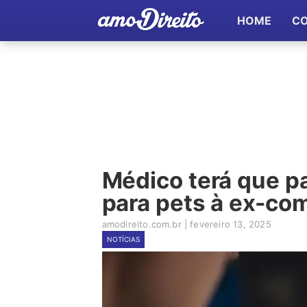
HOME
C
Médico terá que p
para pets à ex-co
amodireito.com.br
|
fevereiro 13, 2025
NOTÍCIAS