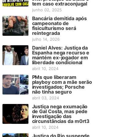
tem caso extraconjugal
junho 02, 2025
Bancária demitida após
campeonato de
fisiculturismo será
reintegrada
julho 14, 2026
Daniel Alves: Justiça da
Espanha nega recurso e
mantém ex-jogador em
liberdade condicional
abril 10, 2024
PMs que liberaram
playboy com a mãe serão
investigados; Porsche
não tinha seguro
abril 03, 2024
Justiça nega exumação
de Gal Costa, mas pede
investigação das
circunstâncias da m0rt3
abril 10, 2024
Justiça do Rio suspende