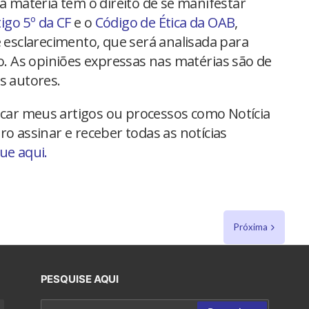
na matéria têm o direito de se manifestar
tigo 5º da CF
e o
Código de Ética da OAB
,
 esclarecimento, que será analisada para
io. As opiniões expressas nas matérias são de
s autores.
car meus artigos ou processos como Notícia
ro assinar e receber todas as notícias
que aqui.
Próxima
PESQUISE AQUI