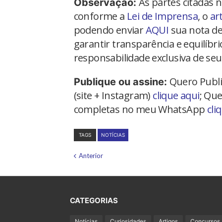
As partes citadas 
Observação:
conforme a
Lei de Imprensa
, o
ar
podendo enviar
AQUI
sua nota de
garantir transparência e equilíbr
responsabilidade exclusiva de seu
Quero Publi
Publique ou assine:
(site + Instagram)
clique aqui
; Que
completas no meu WhatsApp
cli
TAGS
NOTÍCIAS
Anterior
CATEGORIAS
Notícias
Curiosidades
Artigos
Concursos