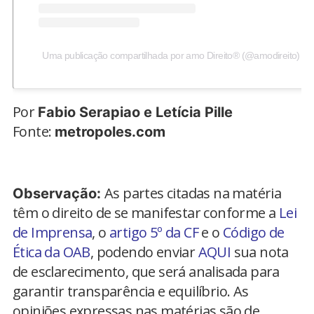
Uma publicação compartilhada por amo Direito® (@amodireito)
Por
Fabio Serapiao e Letícia Pille
Fonte:
metropoles.com
As partes citadas na matéria
Observação:
têm o direito de se manifestar conforme a
Lei
de Imprensa
, o
artigo 5º da CF
e o
Código de
Ética da OAB
, podendo enviar
AQUI
sua nota
de esclarecimento, que será analisada para
garantir transparência e equilíbrio. As
opiniões expressas nas matérias são de