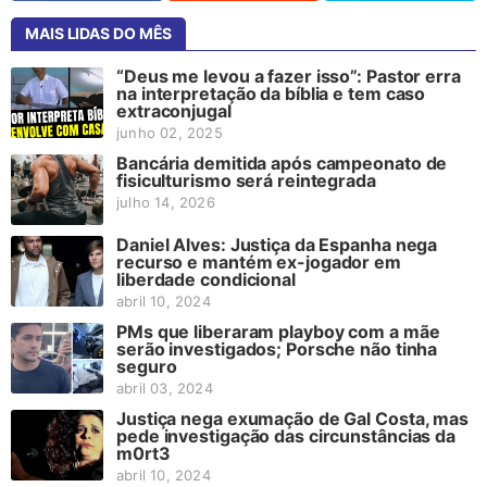
MAIS LIDAS DO MÊS
“Deus me levou a fazer isso”: Pastor erra
na interpretação da bíblia e tem caso
extraconjugal
junho 02, 2025
Bancária demitida após campeonato de
fisiculturismo será reintegrada
julho 14, 2026
Daniel Alves: Justiça da Espanha nega
recurso e mantém ex-jogador em
liberdade condicional
abril 10, 2024
PMs que liberaram playboy com a mãe
serão investigados; Porsche não tinha
seguro
abril 03, 2024
Justiça nega exumação de Gal Costa, mas
pede investigação das circunstâncias da
m0rt3
abril 10, 2024