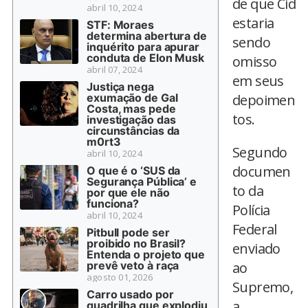
de que Cid
abril 10, 2024
estaria
STF: Moraes
determina abertura de
sendo
inquérito para apurar
conduta de Elon Musk
omisso
abril 07, 2024
em seus
Justiça nega
exumação de Gal
depoimen
Costa, mas pede
tos.
investigação das
circunstâncias da
m0rt3
Segundo
abril 10, 2024
documen
O que é o ‘SUS da
Segurança Pública’ e
to da
por que ele não
funciona?
Polícia
abril 10, 2024
Federal
Pitbull pode ser
proibido no Brasil?
enviado
Entenda o projeto que
prevê veto à raça
ao
agosto 01, 2026
Supremo,
Carro usado por
a
quadrilha que explodiu