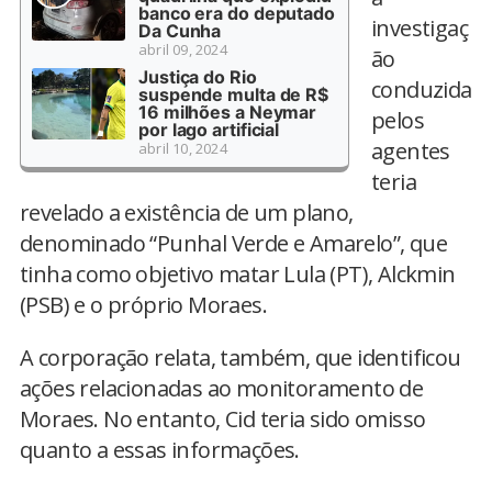
banco era do deputado
investigaç
Da Cunha
abril 09, 2024
ão
Justiça do Rio
conduzida
suspende multa de R$
16 milhões a Neymar
pelos
por lago artificial
agentes
abril 10, 2024
teria
revelado a existência de um plano,
denominado “Punhal Verde e Amarelo”, que
tinha como objetivo matar Lula (PT), Alckmin
(PSB) e o próprio Moraes.
A corporação relata, também, que identificou
ações relacionadas ao monitoramento de
Moraes. No entanto, Cid teria sido omisso
quanto a essas informações.