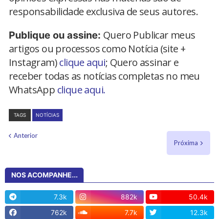
responsabilidade exclusiva de seus autores.
Quero Publicar meus
Publique ou assine:
artigos ou processos como Notícia (site +
Instagram)
clique aqui
; Quero assinar e
receber todas as notícias completas no meu
WhatsApp
clique aqui.
TAGS
NOTÍCIAS
Anterior
Próxima
NOS ACOMPANHE...
7.3k
882k
50.4k
762k
7.7k
12.3k