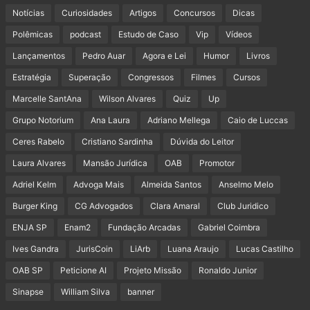
Notícias
Curiosidades
Artigos
Concursos
Dicas
Polêmicas
podcast
Estudo de Caso
Vip
Vídeos
Lançamentos
Pedro Auar
Agora e Lei
Humor
Livros
Estratégia
Superação
Congressos
Filmes
Cursos
Marcelle SantAna
Wilson Alvares
Quiz
Up
Grupo Notorium
Ana Laura
Adriano Mellega
Caio de Luccas
Ceres Rabelo
Cristiano Sardinha
Dúvida do Leitor
Laura Alvares
Mansão Jurídica
OAB
Promotor
Adriel Kelm
Advoga Mais
Almeida Santos
Anselmo Melo
Burger King
CG Advogados
Clara Amaral
Club Juridico
ENJA SP
Enam2
Fundação Arcadas
Gabriel Coimbra
Ives Gandra
JurisCoin
LiArb
Luana Araujo
Lucas Castilho
OAB SP
Peticione AI
Projeto Missão
Ronaldo Junior
Sinapse
William Silva
banner