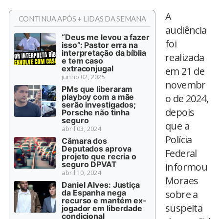
A
CONTINUA APÓS + LIDAS DA SEMANA
audiência
“Deus me levou a fazer
foi
isso”: Pastor erra na
interpretação da bíblia
realizada
e tem caso
extraconjugal
em 21 de
junho 02, 2025
novembr
PMs que liberaram
playboy com a mãe
o de 2024,
serão investigados;
depois
Porsche não tinha
seguro
que a
abril 03, 2024
Polícia
Câmara dos
Deputados aprova
Federal
projeto que recria o
seguro DPVAT
informou
abril 10, 2024
Moraes
Daniel Alves: Justiça
da Espanha nega
sobre a
recurso e mantém ex-
suspeita
jogador em liberdade
condicional