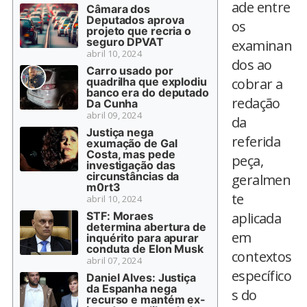
ade entre
Câmara dos
Deputados aprova
os
projeto que recria o
seguro DPVAT
examinan
abril 10, 2024
dos ao
Carro usado por
quadrilha que explodiu
cobrar a
banco era do deputado
redação
Da Cunha
abril 09, 2024
da
Justiça nega
referida
exumação de Gal
Costa, mas pede
peça,
investigação das
circunstâncias da
geralmen
m0rt3
te
abril 10, 2024
STF: Moraes
aplicada
determina abertura de
em
inquérito para apurar
conduta de Elon Musk
contextos
abril 07, 2024
específico
Daniel Alves: Justiça
da Espanha nega
s do
recurso e mantém ex-