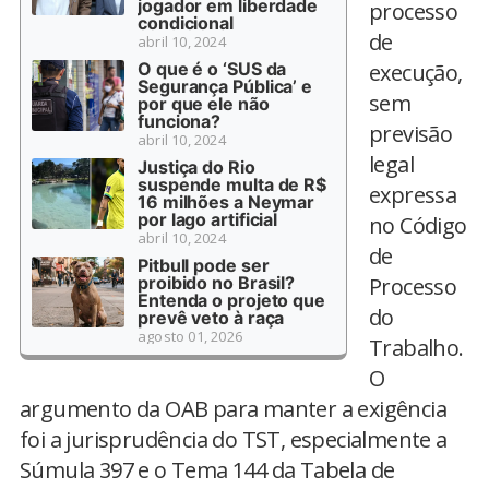
jogador em liberdade
processo
condicional
de
abril 10, 2024
O que é o ‘SUS da
execução,
Segurança Pública’ e
sem
por que ele não
funciona?
previsão
abril 10, 2024
legal
Justiça do Rio
suspende multa de R$
expressa
16 milhões a Neymar
por lago artificial
no Código
abril 10, 2024
de
Pitbull pode ser
proibido no Brasil?
Processo
Entenda o projeto que
do
prevê veto à raça
agosto 01, 2026
Trabalho.
O
argumento da OAB para manter a exigência
foi a jurisprudência do TST, especialmente a
Súmula 397 e o Tema 144 da Tabela de