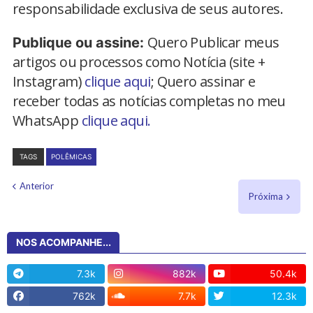
responsabilidade exclusiva de seus autores.
Quero Publicar meus
Publique ou assine:
artigos ou processos como Notícia (site +
Instagram)
clique aqui
; Quero assinar e
receber todas as notícias completas no meu
WhatsApp
clique aqui.
TAGS
POLÊMICAS
Anterior
Próxima
NOS ACOMPANHE...
7.3k
882k
50.4k
762k
7.7k
12.3k