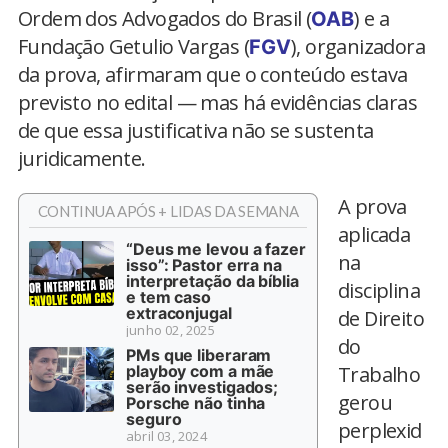
Ordem dos Advogados do Brasil (
) e a
OAB
Fundação Getulio Vargas (
), organizadora
FGV
da prova, afirmaram que o conteúdo estava
previsto no edital — mas há evidências claras
de que essa justificativa não se sustenta
juridicamente.
A prova
CONTINUA APÓS + LIDAS DA SEMANA
aplicada
“Deus me levou a fazer
na
isso”: Pastor erra na
interpretação da bíblia
disciplina
e tem caso
extraconjugal
de Direito
junho 02, 2025
do
PMs que liberaram
playboy com a mãe
Trabalho
serão investigados;
gerou
Porsche não tinha
seguro
perplexid
abril 03, 2024