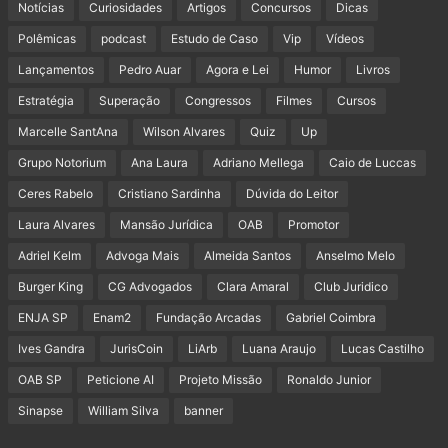
Notícias
Curiosidades
Artigos
Concursos
Dicas
Polêmicas
podcast
Estudo de Caso
Vip
Vídeos
Lançamentos
Pedro Auar
Agora e Lei
Humor
Livros
Estratégia
Superação
Congressos
Filmes
Cursos
Marcelle SantAna
Wilson Alvares
Quiz
Up
Grupo Notorium
Ana Laura
Adriano Mellega
Caio de Luccas
Ceres Rabelo
Cristiano Sardinha
Dúvida do Leitor
Laura Alvares
Mansão Jurídica
OAB
Promotor
Adriel Kelm
Advoga Mais
Almeida Santos
Anselmo Melo
Burger King
CG Advogados
Clara Amaral
Club Juridico
ENJA SP
Enam2
Fundação Arcadas
Gabriel Coimbra
Ives Gandra
JurisCoin
LiArb
Luana Araujo
Lucas Castilho
OAB SP
Peticione AI
Projeto Missão
Ronaldo Junior
Sinapse
William Silva
banner