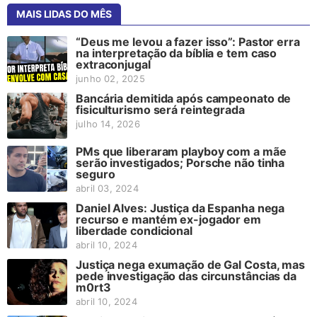
MAIS LIDAS DO MÊS
“Deus me levou a fazer isso”: Pastor erra
na interpretação da bíblia e tem caso
extraconjugal
junho 02, 2025
Bancária demitida após campeonato de
fisiculturismo será reintegrada
julho 14, 2026
PMs que liberaram playboy com a mãe
serão investigados; Porsche não tinha
seguro
abril 03, 2024
Daniel Alves: Justiça da Espanha nega
recurso e mantém ex-jogador em
liberdade condicional
abril 10, 2024
Justiça nega exumação de Gal Costa, mas
pede investigação das circunstâncias da
m0rt3
abril 10, 2024