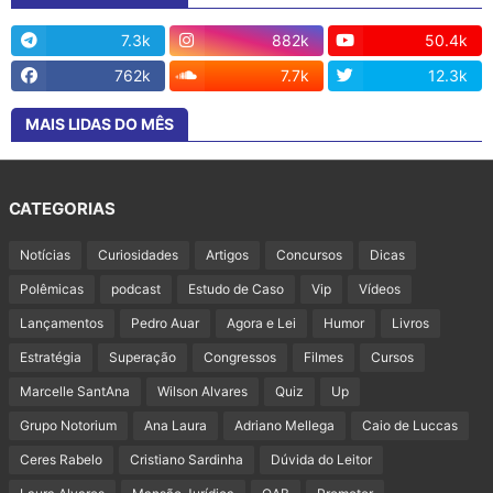
7.3k
882k
50.4k
762k
7.7k
12.3k
MAIS LIDAS DO MÊS
CATEGORIAS
Notícias
Curiosidades
Artigos
Concursos
Dicas
Polêmicas
podcast
Estudo de Caso
Vip
Vídeos
Lançamentos
Pedro Auar
Agora e Lei
Humor
Livros
Estratégia
Superação
Congressos
Filmes
Cursos
Marcelle SantAna
Wilson Alvares
Quiz
Up
Grupo Notorium
Ana Laura
Adriano Mellega
Caio de Luccas
Ceres Rabelo
Cristiano Sardinha
Dúvida do Leitor