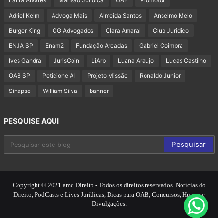
Laura Alvares
Mansão Jurídica
OAB
Promotor
Adriel Kelm
Advoga Mais
Almeida Santos
Anselmo Melo
Burger King
CG Advogados
Clara Amaral
Club Juridico
ENJA SP
Enam2
Fundação Arcadas
Gabriel Coimbra
Ives Gandra
JurisCoin
LiArb
Luana Araujo
Lucas Castilho
OAB SP
Peticione AI
Projeto Missão
Ronaldo Junior
Sinapse
William Silva
banner
PESQUISE AQUI
Copyright © 2021 amo Direito - Todos os direitos reservados. Notícias do
Direito, PodCasts e Lives Jurídicas, Dicas para OAB, Concursos, Humor e
Divulgações.