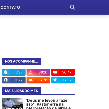
CONTATO
NOS ACOMPANHE...
7.3k
882k
50.4k
762k
7.7k
12.3k
MAIS LIDAS DO MÊS
“Deus me levou a fazer
isso”: Pastor erra na
interpretação da bíblia e