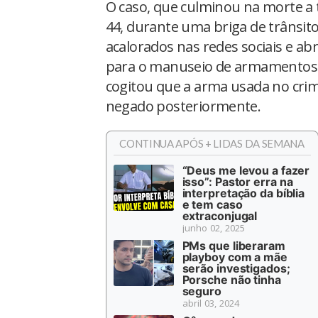
O caso, que culminou na morte a 
44, durante uma briga de trânsit
acalorados nas redes sociais e ab
para o manuseio de armamentos in
cogitou que a arma usada no crime
negado posteriormente.
CONTINUA APÓS + LIDAS DA SEMANA
“Deus me levou a fazer
isso”: Pastor erra na
interpretação da bíblia
e tem caso
extraconjugal
junho 02, 2025
PMs que liberaram
playboy com a mãe
serão investigados;
Porsche não tinha
seguro
abril 03, 2024