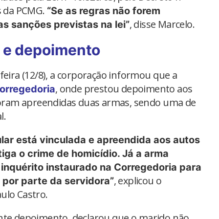
as da PCMG.
“Se as regras não forem
, disse Marcelo.
s sanções previstas na lei”
 e depoimento
feira (12/8), a corporação informou que a
, onde prestou depoimento aos
orregedoria
 foram apreendidas duas armas, sendo uma de
l.
lar está vinculada e apreendida aos autos
stiga o crime de homicídio. Já a arma
o inquérito instaurado na Corregedoria para
, explicou o
 por parte da servidora”
ulo Castro.
ante depoimento, declarou que o marido não