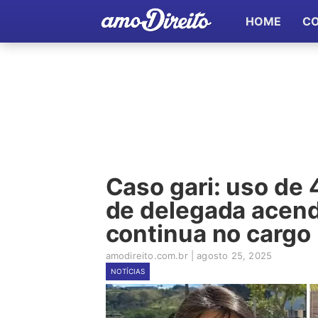
HOME
C
Caso gari: uso de
de delegada acen
continua no cargo
amodireito.com.br
|
agosto 25, 2025
NOTÍCIAS