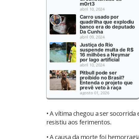
m0rt3
abril 10, 2024
Carro usado por
quadrilha que explodiu
banco era do deputado
Da Cunha
abril 09, 2024
Justiça do Rio
suspende multa de R$
16 milhões a Neymar
por lago artificial
abril 10, 2024
Pitbull pode ser
proibido no Brasil?
Entenda o projeto que
prevê veto à raça
agosto 01, 2026
• A vítima chegou a ser socorrida
resistiu aos ferimentos.
• A causa da morte foi hemorragia