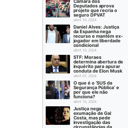
Câmara dos
Deputados aprova
projeto que recria o
seguro DPVAT
abril 10, 2024
Daniel Alves: Justiça
da Espanha nega
recurso e mantém ex-
jogador em liberdade
condicional
abril 10, 2024
STF: Moraes
determina abertura de
inquérito para apurar
conduta de Elon Musk
abril 07, 2024
O que é o ‘SUS da
Segurança Pública’ e
por que ele não
funciona?
abril 10, 2024
Justiça nega
exumação de Gal
Costa, mas pede
investigação das
circunstâncias da