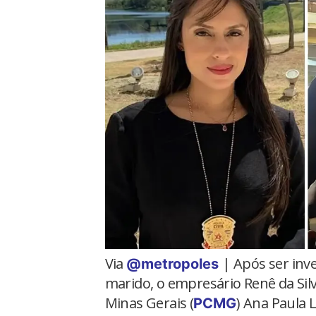
Via
| Após ser inv
@metropoles
marido, o empresário Renê da Silva
Minas Gerais (
) Ana Paula
PCMG