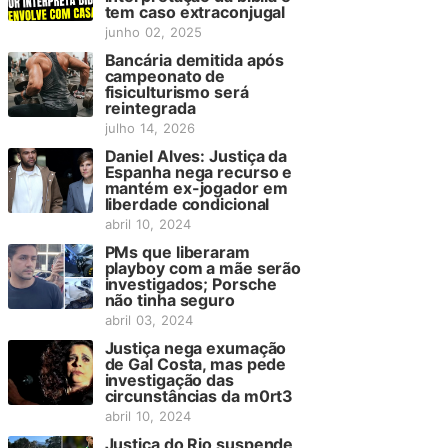
tem caso extraconjugal
junho 02, 2025
Bancária demitida após
campeonato de
fisiculturismo será
reintegrada
julho 14, 2026
Daniel Alves: Justiça da
Espanha nega recurso e
mantém ex-jogador em
liberdade condicional
abril 10, 2024
PMs que liberaram
playboy com a mãe serão
investigados; Porsche
não tinha seguro
abril 03, 2024
Justiça nega exumação
de Gal Costa, mas pede
investigação das
circunstâncias da m0rt3
abril 10, 2024
Justiça do Rio suspende