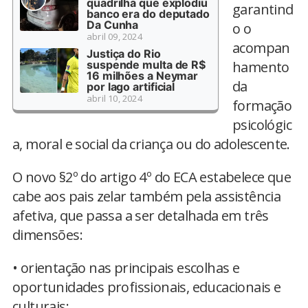
quadrilha que explodiu
garantind
banco era do deputado
Da Cunha
o o
abril 09, 2024
acompan
Justiça do Rio
suspende multa de R$
hamento
16 milhões a Neymar
da
por lago artificial
abril 10, 2024
formação
psicológic
a, moral e social da criança ou do adolescente.
O novo §2º do artigo 4º do ECA estabelece que
cabe aos pais zelar também pela assistência
afetiva, que passa a ser detalhada em três
dimensões:
• orientação nas principais escolhas e
oportunidades profissionais, educacionais e
culturais;