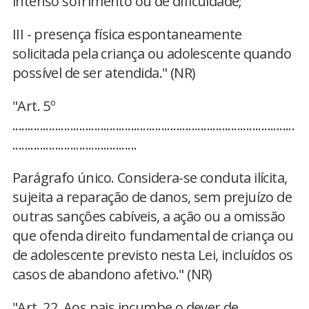
intenso sofrimento ou de dificuldade;
III - presença física espontaneamente
solicitada pela criança ou adolescente quando
possível de ser atendida." (NR)
"Art. 5º
.............................................................................................
.........................................
Parágrafo único. Considera-se conduta ilícita,
sujeita a reparação de danos, sem prejuízo de
outras sanções cabíveis, a ação ou a omissão
que ofenda direito fundamental de criança ou
de adolescente previsto nesta Lei, incluídos os
casos de abandono afetivo." (NR)
"Art. 22. Aos pais incumbe o dever de