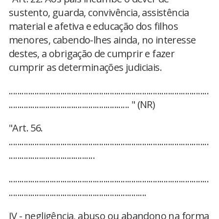
sustento, guarda, convivência, assistência
material e afetiva e educação dos filhos
menores, cabendo-lhes ainda, no interesse
destes, a obrigação de cumprir e fazer
cumprir as determinações judiciais.
.............................................................................................
........................................................ " (NR)
"Art. 56.
.............................................................................................
........................................
.............................................................................................
................................................................
IV - negligência, abuso ou abandono na forma