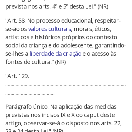
prevista nos arts. 4º e 5º desta Lei." (NR)
"Art. 58. No processo educacional, respeitar-
se-ão os
valores culturais
, morais, éticos,
artísticos e históricos próprios do contexto
social da criança e do adolescente, garantindo-
se-lhes a
liberdade da criação
e o acesso às
fontes de cultura." (NR)
"Art. 129.
.............................................................................................
......................................
Parágrafo único. Na aplicação das medidas
previstas nos incisos IX e X do caput deste
artigo, observar-se-á o disposto nos arts. 22,
23 e 24 desta Lei." (NR)