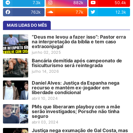
7.3k
882k
50.4k
762k
7.7k
12.3k
MAIS LIDAS DO MÊS
“Deus me levou a fazer isso”: Pastor erra
na interpretação da bíblia e tem caso
extraconjugal
junho 02, 2025
Bancária demitida após campeonato de
fisiculturismo será reintegrada
julho 14, 2026
Daniel Alves: Justiça da Espanha nega
recurso e mantém ex-jogador em
liberdade condicional
abril 10, 2024
PMs que liberaram playboy com a mãe
serão investigados; Porsche não tinha
seguro
abril 03, 2024
Justiça nega exumação de Gal Costa, mas