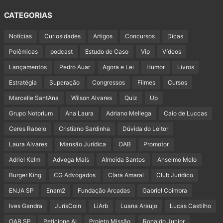
CATEGORIAS
Notícias
Curiosidades
Artigos
Concursos
Dicas
Polêmicas
podcast
Estudo de Caso
Vip
Vídeos
Lançamentos
Pedro Auar
Agora e Lei
Humor
Livros
Estratégia
Superação
Congressos
Filmes
Cursos
Marcelle SantAna
Wilson Alvares
Quiz
Up
Grupo Notorium
Ana Laura
Adriano Mellega
Caio de Luccas
Ceres Rabelo
Cristiano Sardinha
Dúvida do Leitor
Laura Alvares
Mansão Jurídica
OAB
Promotor
Adriel Kelm
Advoga Mais
Almeida Santos
Anselmo Melo
Burger King
CG Advogados
Clara Amaral
Club Juridico
ENJA SP
Enam2
Fundação Arcadas
Gabriel Coimbra
Ives Gandra
JurisCoin
LiArb
Luana Araujo
Lucas Castilho
OAB SP
Peticione AI
Projeto Missão
Ronaldo Junior