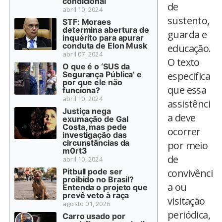
condicional
de
abril 10, 2024
sustento,
STF: Moraes
determina abertura de
guarda e
inquérito para apurar
conduta de Elon Musk
educação.
abril 07, 2024
O texto
O que é o ‘SUS da
Segurança Pública’ e
especifica
por que ele não
que essa
funciona?
abril 10, 2024
assistênci
Justiça nega
a deve
exumação de Gal
Costa, mas pede
ocorrer
investigação das
circunstâncias da
por meio
m0rt3
de
abril 10, 2024
Pitbull pode ser
convivênci
proibido no Brasil?
a ou
Entenda o projeto que
prevê veto à raça
visitação
agosto 01, 2026
periódica,
Carro usado por