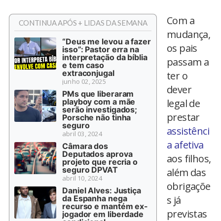
Com a
CONTINUA APÓS + LIDAS DA SEMANA
mudança,
“Deus me levou a fazer
os pais
isso”: Pastor erra na
interpretação da bíblia
passam a
e tem caso
extraconjugal
ter o
junho 02, 2025
dever
PMs que liberaram
playboy com a mãe
legal de
serão investigados;
prestar
Porsche não tinha
seguro
assistênci
abril 03, 2024
a afetiva
Câmara dos
Deputados aprova
aos filhos,
projeto que recria o
seguro DPVAT
além das
abril 10, 2024
obrigaçõe
Daniel Alves: Justiça
da Espanha nega
s já
recurso e mantém ex-
previstas
jogador em liberdade