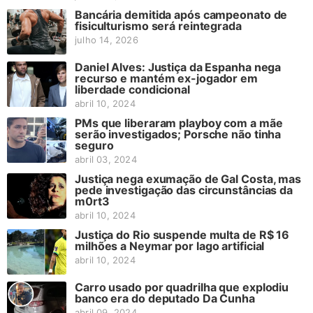
Bancária demitida após campeonato de
fisiculturismo será reintegrada
julho 14, 2026
Daniel Alves: Justiça da Espanha nega
recurso e mantém ex-jogador em
liberdade condicional
abril 10, 2024
PMs que liberaram playboy com a mãe
serão investigados; Porsche não tinha
seguro
abril 03, 2024
Justiça nega exumação de Gal Costa, mas
pede investigação das circunstâncias da
m0rt3
abril 10, 2024
Justiça do Rio suspende multa de R$ 16
milhões a Neymar por lago artificial
abril 10, 2024
Carro usado por quadrilha que explodiu
banco era do deputado Da Cunha
abril 09, 2024