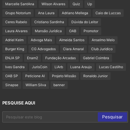
Marcelle SantAna
Wilson Alvares
Quiz
Up
Grupo Notorium
Ana Laura
Adriano Mellega
Caio de Luccas
Ceres Rabelo
Cristiano Sardinha
Dúvida do Leitor
Laura Alvares
Mansão Jurídica
OAB
Promotor
Adriel Kelm
Advoga Mais
Almeida Santos
Anselmo Melo
Burger King
CG Advogados
Clara Amaral
Club Juridico
ENJA SP
Enam2
Fundação Arcadas
Gabriel Coimbra
Ives Gandra
JurisCoin
LiArb
Luana Araujo
Lucas Castilho
OAB SP
Peticione AI
Projeto Missão
Ronaldo Junior
Sinapse
William Silva
banner
PESQUISE AQUI