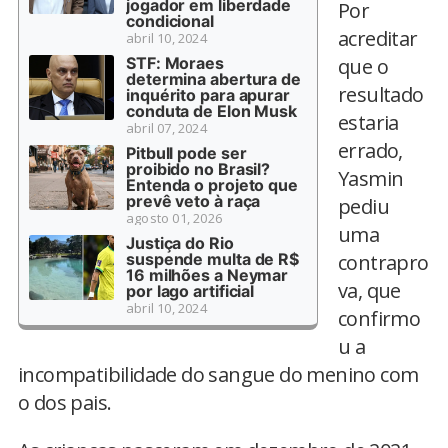
jogador em liberdade
Por
condicional
acreditar
abril 10, 2024
STF: Moraes
que o
determina abertura de
resultado
inquérito para apurar
conduta de Elon Musk
estaria
abril 07, 2024
errado,
Pitbull pode ser
proibido no Brasil?
Yasmin
Entenda o projeto que
prevê veto à raça
pediu
agosto 01, 2026
uma
Justiça do Rio
suspende multa de R$
contrapro
16 milhões a Neymar
va, que
por lago artificial
abril 10, 2024
confirmo
u a
incompatibilidade do sangue do menino com
o dos pais.