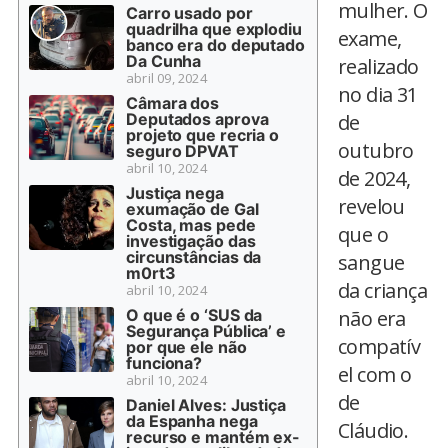
mulher. O
Carro usado por
quadrilha que explodiu
exame,
banco era do deputado
Da Cunha
realizado
abril 09, 2024
no dia 31
Câmara dos
Deputados aprova
de
projeto que recria o
outubro
seguro DPVAT
abril 10, 2024
de 2024,
Justiça nega
revelou
exumação de Gal
Costa, mas pede
que o
investigação das
circunstâncias da
sangue
m0rt3
da criança
abril 10, 2024
O que é o ‘SUS da
não era
Segurança Pública’ e
compatív
por que ele não
funciona?
el com o
abril 10, 2024
de
Daniel Alves: Justiça
da Espanha nega
Cláudio.
recurso e mantém ex-