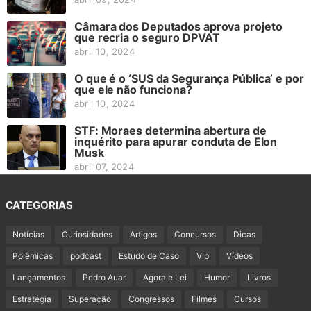
Câmara dos Deputados aprova projeto
que recria o seguro DPVAT
abril 10, 2024
O que é o ‘SUS da Segurança Pública’ e por
que ele não funciona?
abril 10, 2024
STF: Moraes determina abertura de
inquérito para apurar conduta de Elon
Musk
abril 07, 2024
CATEGORIAS
Notícias
Curiosidades
Artigos
Concursos
Dicas
Polêmicas
podcast
Estudo de Caso
Vip
Vídeos
Lançamentos
Pedro Auar
Agora e Lei
Humor
Livros
Estratégia
Superação
Congressos
Filmes
Cursos