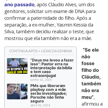
, após Cláudio Alves, um dos
ano passado
genitores, solicitar um exame de DNA para
confirmar a paternidade do filho. Após a
separação, a ex-mulher, Yasmin Kessia da
Silva, também decidiu realizar o teste, que
mostrou que ela também não era a mãe.
“Se ele
CONTINUA APÓS + LIDAS DA SEMANA
não
“Deus me levou a fazer
fosse
isso”: Pastor erra na
interpretação da bíblia
filho do
e tem caso
extraconjugal
Cláudio,
junho 02, 2025
também
PMs que liberaram
playboy com a mãe
não era
serão investigados;
,
meu”
Porsche não tinha
seguro
afirmou a
abril 03, 2024