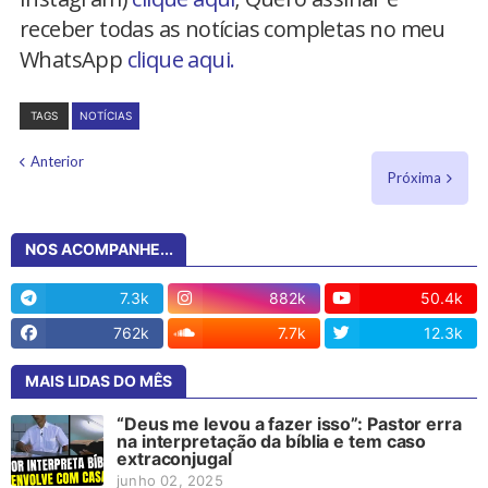
receber todas as notícias completas no meu
WhatsApp
clique aqui.
TAGS
NOTÍCIAS
Anterior
Próxima
NOS ACOMPANHE...
7.3k
882k
50.4k
762k
7.7k
12.3k
MAIS LIDAS DO MÊS
“Deus me levou a fazer isso”: Pastor erra
na interpretação da bíblia e tem caso
extraconjugal
junho 02, 2025