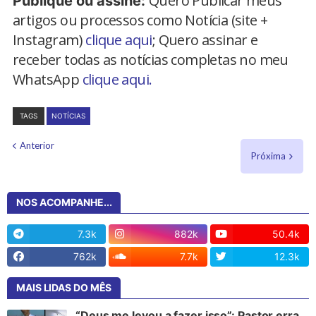
Quero Publicar meus
Publique ou assine:
artigos ou processos como Notícia (site +
Instagram)
clique aqui
; Quero assinar e
receber todas as notícias completas no meu
WhatsApp
clique aqui.
TAGS
NOTÍCIAS
Anterior
Próxima
NOS ACOMPANHE...
7.3k
882k
50.4k
762k
7.7k
12.3k
MAIS LIDAS DO MÊS
“Deus me levou a fazer isso”: Pastor erra