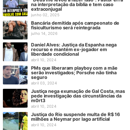
na interpretação da bíblia e tem caso
extraconjugal
junho 02, 2025
Bancária demitida após campeonato de
fisiculturismo será reintegrada
julho 14, 2026
Daniel Alves: Justiça da Espanha nega
recurso e mantém ex-jogador em
liberdade condicional
abril 10, 2024
PMs que liberaram playboy com a mãe
serão investigados; Porsche não tinha
seguro
abril 03, 2024
Justiça nega exumação de Gal Costa, mas
pede investigação das circunstâncias da
m0rt3
abril 10, 2024
Justiça do Rio suspende multa de R$ 16
milhões a Neymar por lago artificial
abril 10, 2024