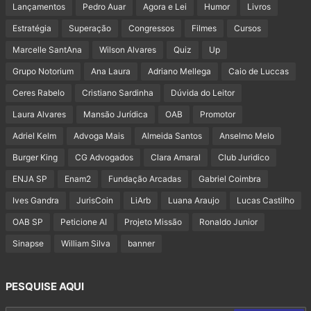
Lançamentos
Pedro Auar
Agora e Lei
Humor
Livros
Estratégia
Superação
Congressos
Filmes
Cursos
Marcelle SantAna
Wilson Alvares
Quiz
Up
Grupo Notorium
Ana Laura
Adriano Mellega
Caio de Luccas
Ceres Rabelo
Cristiano Sardinha
Dúvida do Leitor
Laura Alvares
Mansão Jurídica
OAB
Promotor
Adriel Kelm
Advoga Mais
Almeida Santos
Anselmo Melo
Burger King
CG Advogados
Clara Amaral
Club Juridico
ENJA SP
Enam2
Fundação Arcadas
Gabriel Coimbra
Ives Gandra
JurisCoin
LiArb
Luana Araujo
Lucas Castilho
OAB SP
Peticione AI
Projeto Missão
Ronaldo Junior
Sinapse
William Silva
banner
PESQUISE AQUI