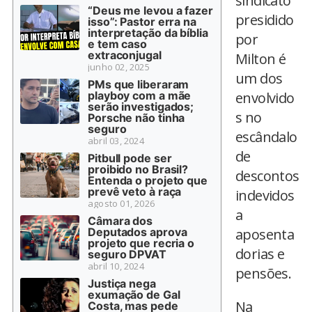
sindicato
“Deus me levou a fazer
presidido
isso”: Pastor erra na
interpretação da bíblia
por
e tem caso
extraconjugal
Milton é
junho 02, 2025
um dos
PMs que liberaram
playboy com a mãe
envolvido
serão investigados;
s no
Porsche não tinha
seguro
escândalo
abril 03, 2024
de
Pitbull pode ser
proibido no Brasil?
descontos
Entenda o projeto que
prevê veto à raça
indevidos
agosto 01, 2026
a
Câmara dos
Deputados aprova
aposenta
projeto que recria o
dorias e
seguro DPVAT
abril 10, 2024
pensões.
Justiça nega
exumação de Gal
Na
Costa, mas pede