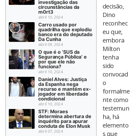
investigação das
decisão,
circunstâncias da
m0rt3
Dino
abril 10, 2024
reconhec
Carro usado por
quadrilha que explodiu
eu que,
banco era do deputado
Da Cunha
embora
abril 09, 2024
Milton
O que é o ‘SUS da
tenha
Segurança Pública’ e
por que ele não
sido
funciona?
abril 10, 2024
convocad
Daniel Alves: Justiça
o
da Espanha nega
recurso e mantém ex-
formalme
jogador em liberdade
condicional
nte como
abril 10, 2024
testemun
STF: Moraes
ha, há
determina abertura de
inquérito para apurar
elemento
conduta de Elon Musk
abril 07, 2024
s que