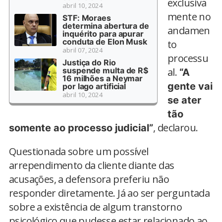
exclusiva
abril 10, 2024
mente no
STF: Moraes
determina abertura de
andamen
inquérito para apurar
conduta de Elon Musk
to
abril 07, 2024
processu
Justiça do Rio
suspende multa de R$
al.
“A
16 milhões a Neymar
gente vai
por lago artificial
abril 10, 2024
se ater
tão
, declarou.
somente ao processo judicial”
Questionada sobre um possível
arrependimento da cliente diante das
acusações, a defensora preferiu não
responder diretamente. Já ao ser perguntada
sobre a existência de algum transtorno
psicológico que pudesse estar relacionado ao