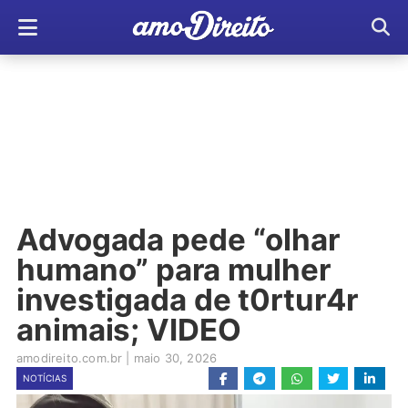
Advogada pede “olhar
humano” para mulher
investigada de t0rtur4r
animais; VIDEO
amodireito.com.br
|
maio 30, 2026
NOTÍCIAS