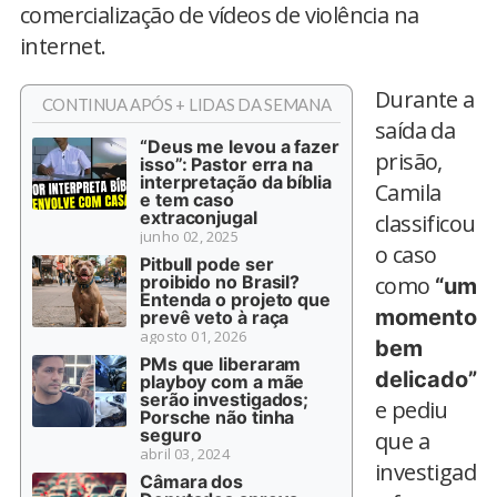
comercialização de vídeos de violência na
internet.
Durante a
CONTINUA APÓS + LIDAS DA SEMANA
saída da
“Deus me levou a fazer
prisão,
isso”: Pastor erra na
interpretação da bíblia
Camila
e tem caso
extraconjugal
classificou
junho 02, 2025
o caso
Pitbull pode ser
proibido no Brasil?
como
“um
Entenda o projeto que
momento
prevê veto à raça
agosto 01, 2026
bem
PMs que liberaram
delicado”
playboy com a mãe
serão investigados;
e pediu
Porsche não tinha
seguro
que a
abril 03, 2024
investigad
Câmara dos