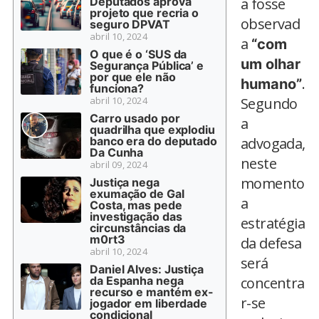
Deputados aprova
a fosse
projeto que recria o
observad
seguro DPVAT
abril 10, 2024
a
“com
O que é o ‘SUS da
um olhar
Segurança Pública’ e
por que ele não
.
humano”
funciona?
abril 10, 2024
Segundo
Carro usado por
a
quadrilha que explodiu
banco era do deputado
advogada,
Da Cunha
neste
abril 09, 2024
momento
Justiça nega
exumação de Gal
a
Costa, mas pede
investigação das
estratégia
circunstâncias da
m0rt3
da defesa
abril 10, 2024
será
Daniel Alves: Justiça
da Espanha nega
concentra
recurso e mantém ex-
r-se
jogador em liberdade
condicional