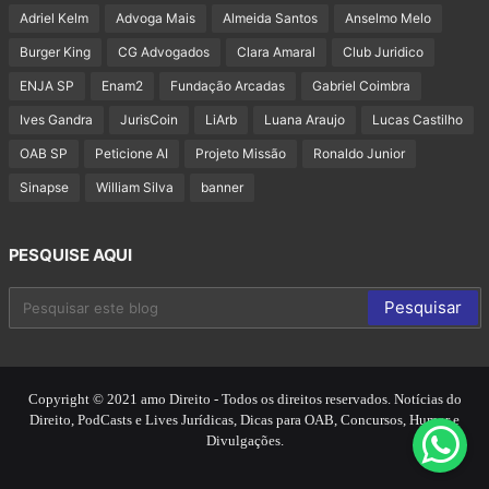
Adriel Kelm
Advoga Mais
Almeida Santos
Anselmo Melo
Burger King
CG Advogados
Clara Amaral
Club Juridico
ENJA SP
Enam2
Fundação Arcadas
Gabriel Coimbra
Ives Gandra
JurisCoin
LiArb
Luana Araujo
Lucas Castilho
OAB SP
Peticione AI
Projeto Missão
Ronaldo Junior
Sinapse
William Silva
banner
PESQUISE AQUI
Copyright © 2021 amo Direito - Todos os direitos reservados. Notícias do
Direito, PodCasts e Lives Jurídicas, Dicas para OAB, Concursos, Humor e
Divulgações.