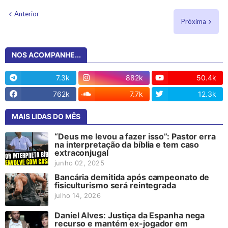
Anterior
Próxima
NOS ACOMPANHE...
7.3k
882k
50.4k
762k
7.7k
12.3k
MAIS LIDAS DO MÊS
“Deus me levou a fazer isso”: Pastor erra
na interpretação da bíblia e tem caso
extraconjugal
junho 02, 2025
Bancária demitida após campeonato de
fisiculturismo será reintegrada
julho 14, 2026
Daniel Alves: Justiça da Espanha nega
recurso e mantém ex-jogador em