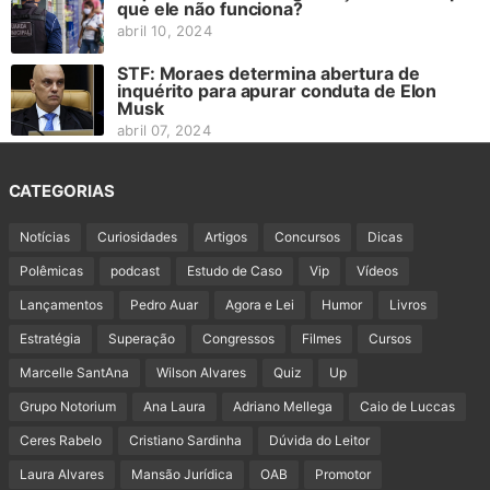
que ele não funciona?
abril 10, 2024
STF: Moraes determina abertura de
inquérito para apurar conduta de Elon
Musk
abril 07, 2024
CATEGORIAS
Notícias
Curiosidades
Artigos
Concursos
Dicas
Polêmicas
podcast
Estudo de Caso
Vip
Vídeos
Lançamentos
Pedro Auar
Agora e Lei
Humor
Livros
Estratégia
Superação
Congressos
Filmes
Cursos
Marcelle SantAna
Wilson Alvares
Quiz
Up
Grupo Notorium
Ana Laura
Adriano Mellega
Caio de Luccas
Ceres Rabelo
Cristiano Sardinha
Dúvida do Leitor
Laura Alvares
Mansão Jurídica
OAB
Promotor