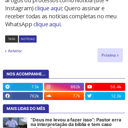
artigos ou processos como Notícia (site +
Instagram)
clique aqui
; Quero assinar e
receber todas as notícias completas no meu
WhatsApp
clique aqui.
TAGS
NOTÍCIAS
Anterior
Próxima
NOS ACOMPANHE...
7.3k
882k
50.4k
762k
7.7k
12.3k
MAIS LIDAS DO MÊS
“Deus me levou a fazer isso”: Pastor erra
na interpretação da bíblia e tem caso