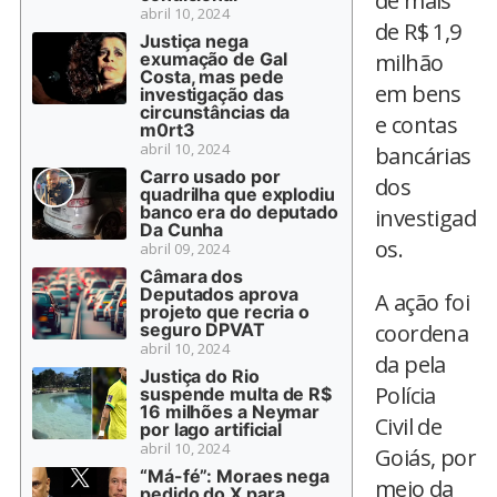
de mais
abril 10, 2024
de R$ 1,9
Justiça nega
exumação de Gal
milhão
Costa, mas pede
em bens
investigação das
circunstâncias da
e contas
m0rt3
abril 10, 2024
bancárias
Carro usado por
dos
quadrilha que explodiu
banco era do deputado
investigad
Da Cunha
os.
abril 09, 2024
Câmara dos
Deputados aprova
A ação foi
projeto que recria o
seguro DPVAT
coordena
abril 10, 2024
da pela
Justiça do Rio
Polícia
suspende multa de R$
16 milhões a Neymar
Civil de
por lago artificial
abril 10, 2024
Goiás, por
“Má-fé”: Moraes nega
meio da
pedido do X para