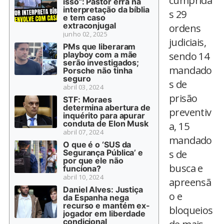
cumprida
isso”: Pastor erra na
interpretação da bíblia
s 29
e tem caso
extraconjugal
ordens
junho 02, 2025
judiciais,
PMs que liberaram
playboy com a mãe
sendo 14
serão investigados;
mandado
Porsche não tinha
seguro
s de
abril 03, 2024
prisão
STF: Moraes
determina abertura de
preventiv
inquérito para apurar
conduta de Elon Musk
a, 15
abril 07, 2024
mandado
O que é o ‘SUS da
Segurança Pública’ e
s de
por que ele não
busca e
funciona?
abril 10, 2024
apreensã
Daniel Alves: Justiça
o e
da Espanha nega
recurso e mantém ex-
bloqueios
jogador em liberdade
condicional