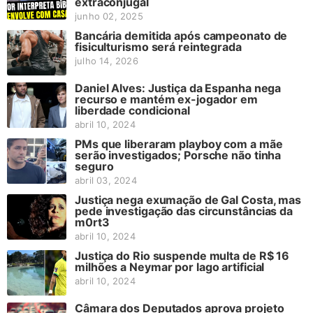
extraconjugal
junho 02, 2025
Bancária demitida após campeonato de
fisiculturismo será reintegrada
julho 14, 2026
Daniel Alves: Justiça da Espanha nega
recurso e mantém ex-jogador em
liberdade condicional
abril 10, 2024
PMs que liberaram playboy com a mãe
serão investigados; Porsche não tinha
seguro
abril 03, 2024
Justiça nega exumação de Gal Costa, mas
pede investigação das circunstâncias da
m0rt3
abril 10, 2024
Justiça do Rio suspende multa de R$ 16
milhões a Neymar por lago artificial
abril 10, 2024
Câmara dos Deputados aprova projeto