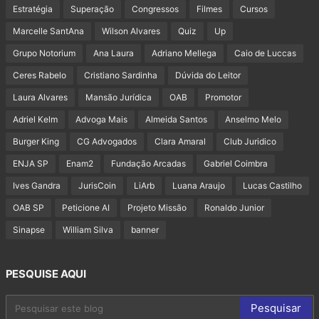
Estratégia
Superação
Congressos
Filmes
Cursos
Marcelle SantAna
Wilson Alvares
Quiz
Up
Grupo Notorium
Ana Laura
Adriano Mellega
Caio de Luccas
Ceres Rabelo
Cristiano Sardinha
Dúvida do Leitor
Laura Alvares
Mansão Jurídica
OAB
Promotor
Adriel Kelm
Advoga Mais
Almeida Santos
Anselmo Melo
Burger King
CG Advogados
Clara Amaral
Club Juridico
ENJA SP
Enam2
Fundação Arcadas
Gabriel Coimbra
Ives Gandra
JurisCoin
LiArb
Luana Araujo
Lucas Castilho
OAB SP
Peticione AI
Projeto Missão
Ronaldo Junior
Sinapse
William Silva
banner
PESQUISE AQUI