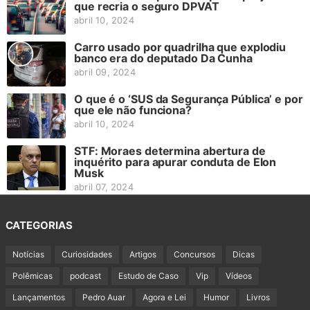
que recria o seguro DPVAT
abril 10, 2024
Carro usado por quadrilha que explodiu
banco era do deputado Da Cunha
abril 09, 2024
O que é o ‘SUS da Segurança Pública’ e por
que ele não funciona?
abril 10, 2024
STF: Moraes determina abertura de
inquérito para apurar conduta de Elon
Musk
abril 07, 2024
CATEGORIAS
Notícias
Curiosidades
Artigos
Concursos
Dicas
Polêmicas
podcast
Estudo de Caso
Vip
Vídeos
Lançamentos
Pedro Auar
Agora e Lei
Humor
Livros