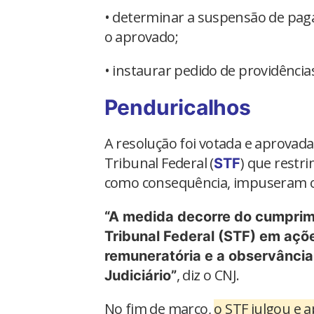
• determinar a suspensão de pa
o aprovado;
• instaurar pedido de providênci
Penduricalhos
A resolução foi votada e aprovad
Tribunal Federal (
) que restr
STF
como consequência, impuseram o c
“A medida decorre do cumprim
Tribunal Federal (STF) em açõ
remuneratória e a observância
, diz o CNJ.
Judiciário”
No fim de março,
o STF julgou e 