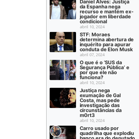
Daniel Alves: Justiça
da Espanha nega
recurso e mantém ex-
jogador em liberdade
condicional
abril 10, 2024
STF: Moraes
determina abertura de
inquérito para apurar
conduta de Elon Musk
abril 07, 2024
O que é o ‘SUS da
Segurança Pública’ e
por que ele não
funciona?
abril 10, 2024
Justiça nega
exumação de Gal
Costa, mas pede
investigação das
circunstâncias da
m0rt3
abril 10, 2024
Carro usado por
quadrilha que explodiu
banco era do deputado