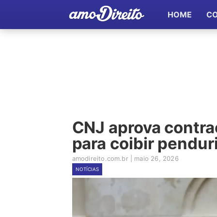
HOME
C
CNJ aprova contra
para coibir pendur
amodireito.com.br
|
maio 26, 2026
NOTÍCIAS