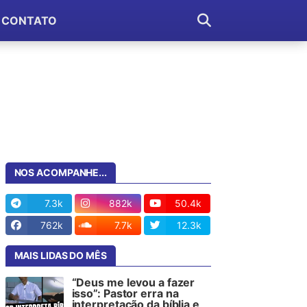
CONTATO
NOS ACOMPANHE...
7.3k
882k
50.4k
762k
7.7k
12.3k
MAIS LIDAS DO MÊS
“Deus me levou a fazer
isso”: Pastor erra na
interpretação da bíblia e