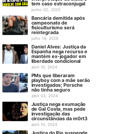
tem caso extraconjugal
junho 02, 2025
Bancária demitida após
campeonato de
fisiculturismo será
reintegrada
julho 14, 2026
Daniel Alves: Justiça da
Espanha nega recurso e
mantém ex-jogador em
liberdade condicional
abril 10, 2024
PMs que liberaram
playboy com a mãe serão
investigados; Porsche
não tinha seguro
abril 03, 2024
Justiça nega exumação
de Gal Costa, mas pede
investigação das
circunstâncias da m0rt3
abril 10, 2024
Justiça do Rio suspende