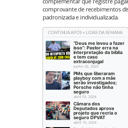
complementar que registre paga
comprovante de recebimentos dis
padronizada e individualizada.
CONTINUA APÓS + LIDAS DA SEMANA
“Deus me levou a fazer
isso”: Pastor erra na
interpretação da bíblia
e tem caso
extraconjugal
junho 02, 2025
PMs que liberaram
playboy com a mãe
serão investigados;
Porsche não tinha
seguro
abril 03, 2024
Câmara dos
Deputados aprova
projeto que recria o
seguro DPVAT
abril 10, 2024