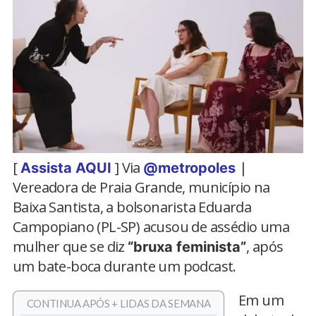
[
] Via
|
Assista AQUI
@metropoles
Vereadora de Praia Grande, município na
Baixa Santista, a bolsonarista Eduarda
Campopiano (PL-SP) acusou de assédio uma
mulher que se diz
, após
“bruxa feminista”
um bate-boca durante um podcast.
Em um
CONTINUA APÓS + LIDAS DA SEMANA