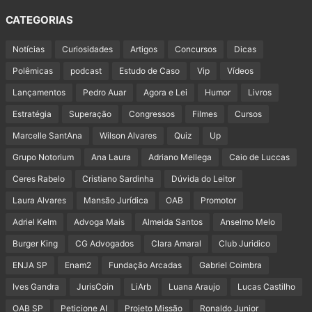
CATEGORIAS
Notícias
Curiosidades
Artigos
Concursos
Dicas
Polêmicas
podcast
Estudo de Caso
Vip
Vídeos
Lançamentos
Pedro Auar
Agora e Lei
Humor
Livros
Estratégia
Superação
Congressos
Filmes
Cursos
Marcelle SantAna
Wilson Alvares
Quiz
Up
Grupo Notorium
Ana Laura
Adriano Mellega
Caio de Luccas
Ceres Rabelo
Cristiano Sardinha
Dúvida do Leitor
Laura Alvares
Mansão Jurídica
OAB
Promotor
Adriel Kelm
Advoga Mais
Almeida Santos
Anselmo Melo
Burger King
CG Advogados
Clara Amaral
Club Juridico
ENJA SP
Enam2
Fundação Arcadas
Gabriel Coimbra
Ives Gandra
JurisCoin
LiArb
Luana Araujo
Lucas Castilho
OAB SP
Peticione AI
Projeto Missão
Ronaldo Junior