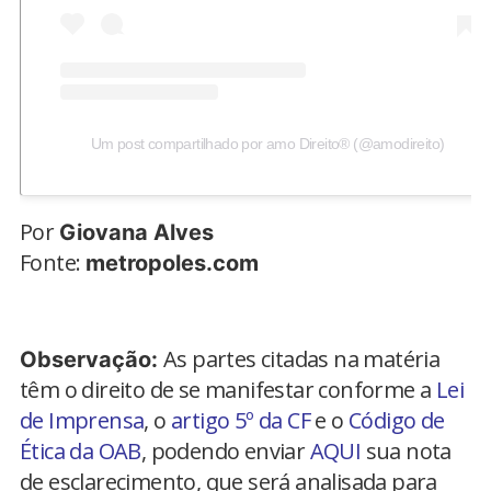
Um post compartilhado por amo Direito® (@amodireito)
Por
Giovana Alves
Fonte:
metropoles.com
As partes citadas na matéria
Observação:
têm o direito de se manifestar conforme a
Lei
de Imprensa
, o
artigo 5º da CF
e o
Código de
Ética da OAB
, podendo enviar
AQUI
sua nota
de esclarecimento, que será analisada para