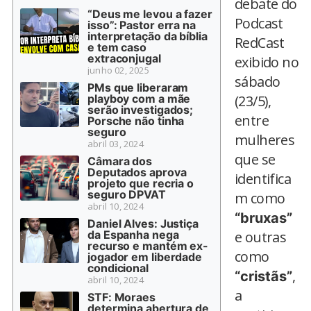
debate do
“Deus me levou a fazer
Podcast
isso”: Pastor erra na
interpretação da bíblia
RedCast
e tem caso
extraconjugal
exibido no
junho 02, 2025
sábado
PMs que liberaram
playboy com a mãe
(23/5),
serão investigados;
entre
Porsche não tinha
seguro
mulheres
abril 03, 2024
que se
Câmara dos
Deputados aprova
identifica
projeto que recria o
seguro DPVAT
m como
abril 10, 2024
“bruxas”
Daniel Alves: Justiça
da Espanha nega
e outras
recurso e mantém ex-
como
jogador em liberdade
condicional
,
“cristãs”
abril 10, 2024
a
STF: Moraes
determina abertura de