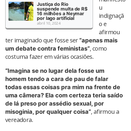
Justiça do Rio
u
suspende multa de R$
16 milhões a Neymar
indignaçã
por lago artificial
o e
abril 10, 2024
afirmou
ter imaginado que fosse ser
“apenas mais
, como
um debate contra feministas”
costuma fazer em várias ocasiões.
“Imagina se no lugar dela fosse um
homem tendo a cara de pau de falar
todas essas coisas pra mim na frente de
uma câmera? Ela com certeza teria saído
de lá preso por assédio sexual, por
, afirmou a
misoginia, por qualquer coisa”
vereadora.