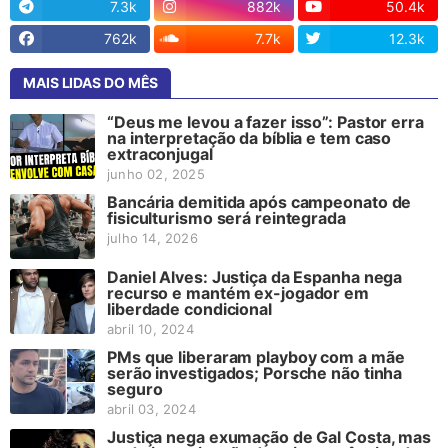
7.3k
882k
50.4k
762k
7.7k
12.3k
MAIS LIDAS DO MÊS
“Deus me levou a fazer isso”: Pastor erra
na interpretação da bíblia e tem caso
extraconjugal
junho 02, 2025
Bancária demitida após campeonato de
fisiculturismo será reintegrada
julho 14, 2026
Daniel Alves: Justiça da Espanha nega
recurso e mantém ex-jogador em
liberdade condicional
abril 10, 2024
PMs que liberaram playboy com a mãe
serão investigados; Porsche não tinha
seguro
abril 03, 2024
Justiça nega exumação de Gal Costa, mas