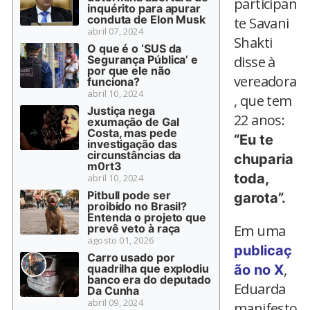
participan
inquérito para apurar
conduta de Elon Musk
te Savani
abril 07, 2024
Shakti
O que é o ‘SUS da
Segurança Pública’ e
disse à
por que ele não
vereadora
funciona?
abril 10, 2024
, que tem
Justiça nega
22 anos:
exumação de Gal
Costa, mas pede
“Eu te
investigação das
circunstâncias da
chuparia
m0rt3
toda,
abril 10, 2024
Pitbull pode ser
garota”.
proibido no Brasil?
Entenda o projeto que
prevê veto à raça
Em uma
agosto 01, 2026
publicaç
Carro usado por
,
quadrilha que explodiu
ão no X
banco era do deputado
Eduarda
Da Cunha
abril 09, 2024
manifesto