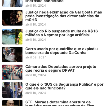
liberdade condicional
abril 10, 2024
Justiça nega exumação de Gal Costa, mas
pede investigação das circunstâncias da
m0rt3
abril 10, 2024
Justiça do Rio suspende multa de R$ 16
milhões a Neymar por lago artificial
abril 10, 2024
Carro usado por quadrilha que explodiu
banco era do deputado Da Cunha
abril 09, 2024
Câmara dos Deputados aprova projeto
que recria o seguro DPVAT
abril 10, 2024
O que é o ‘SUS da Segurança Pública’ e por
que ele não funciona?
abril 10, 2024
STF: Moraes determina abertura de
inquérito para apurar conduta de Elon