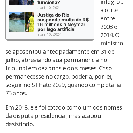
integrou
funciona?
abril 10, 2024
a corte
Justiça do Rio
entre
suspende multa de R$
16 milhões a Neymar
2003 e
por lago artificial
2014. O
abril 10, 2024
ministro
se aposentou antecipadamente em 31 de
julho, abreviando sua permanência no
tribunal em dez anos e dois meses. Caso
permanecesse no cargo, poderia, por lei,
seguir no STF até 2029, quando completaria
75 anos.
Em 2018, ele foi cotado como um dos nomes
da disputa presidencial, mas acabou
desistindo.