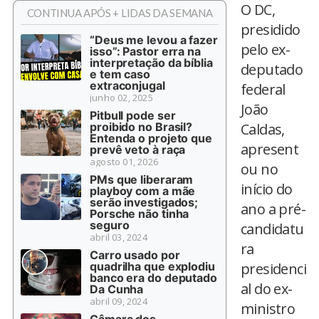
O DC,
CONTINUA APÓS + LIDAS DA SEMANA
presidido
“Deus me levou a fazer
pelo ex-
isso”: Pastor erra na
interpretação da bíblia
deputado
e tem caso
extraconjugal
federal
junho 02, 2025
João
Pitbull pode ser
proibido no Brasil?
Caldas,
Entenda o projeto que
apresent
prevê veto à raça
agosto 01, 2026
ou no
PMs que liberaram
início do
playboy com a mãe
serão investigados;
ano a pré-
Porsche não tinha
seguro
candidatu
abril 03, 2024
ra
Carro usado por
quadrilha que explodiu
presidenci
banco era do deputado
al do ex-
Da Cunha
abril 09, 2024
ministro
Câmara dos