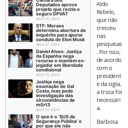
Aldo
Deputados aprova
projeto que recria o
Rebelo,
seguro DPVAT
abril 10, 2024
que não
STF: Moraes
cresceu
determina abertura de
inquérito para apurar
nas
conduta de Elon Musk
pesquisas
abril 07, 2024
. Por isso,
Daniel Alves: Justiça
da Espanha nega
de acordo
recurso e mantém ex-
jogador em liberdade
com o
condicional
abril 10, 2024
president
Justiça nega
e da sigla,
exumação de Gal
Costa, mas pede
a troca foi
investigação das
necessári
circunstâncias da
m0rt3
a.
abril 10, 2024
O que é o ‘SUS da
Barbosa
Segurança Pública’ e
por que ele não