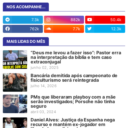
NOS ACOMPANHE...
7.3k
882k
50.4k
762k
7.7k
12.3k
MAIS LIDAS DO MÊS
“Deus me levou a fazer isso”: Pastor erra
na interpretação da bíblia e tem caso
extraconjugal
junho 02, 2025
Bancária demitida após campeonato de
fisiculturismo será reintegrada
julho 14, 2026
PMs que liberaram playboy com a mãe
serão investigados; Porsche não tinha
seguro
abril 03, 2024
Daniel Alves: Justiça da Espanha nega
recurso e mantém ex-jogador em