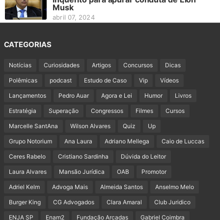
Musk
abril 07, 2024
CATEGORIAS
Notícias
Curiosidades
Artigos
Concursos
Dicas
Polêmicas
podcast
Estudo de Caso
Vip
Vídeos
Lançamentos
Pedro Auar
Agora e Lei
Humor
Livros
Estratégia
Superação
Congressos
Filmes
Cursos
Marcelle SantAna
Wilson Alvares
Quiz
Up
Grupo Notorium
Ana Laura
Adriano Mellega
Caio de Luccas
Ceres Rabelo
Cristiano Sardinha
Dúvida do Leitor
Laura Alvares
Mansão Jurídica
OAB
Promotor
Adriel Kelm
Advoga Mais
Almeida Santos
Anselmo Melo
Burger King
CG Advogados
Clara Amaral
Club Juridico
ENJA SP
Enam2
Fundação Arcadas
Gabriel Coimbra