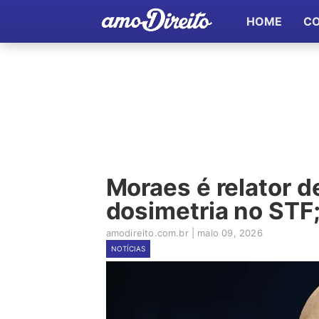
HOME
C
Moraes é relator d
dosimetria no STF;
amodireito.com.br
|
maio 09, 2026
NOTÍCIAS