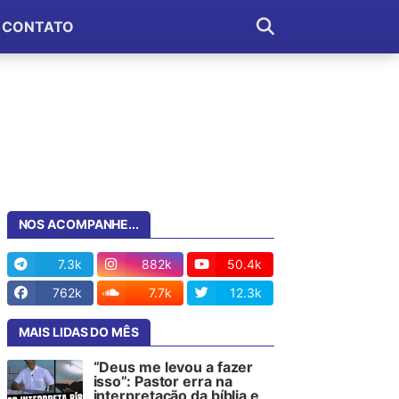
CONTATO
NOS ACOMPANHE...
7.3k
882k
50.4k
762k
7.7k
12.3k
MAIS LIDAS DO MÊS
“Deus me levou a fazer
isso”: Pastor erra na
interpretação da bíblia e