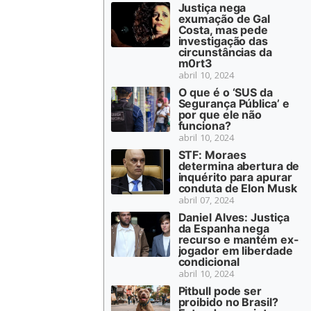
Justiça nega
exumação de Gal
Costa, mas pede
investigação das
circunstâncias da
m0rt3
abril 10, 2024
O que é o ‘SUS da
Segurança Pública’ e
por que ele não
funciona?
abril 10, 2024
STF: Moraes
determina abertura de
inquérito para apurar
conduta de Elon Musk
abril 07, 2024
Daniel Alves: Justiça
da Espanha nega
recurso e mantém ex-
jogador em liberdade
condicional
abril 10, 2024
Pitbull pode ser
proibido no Brasil?