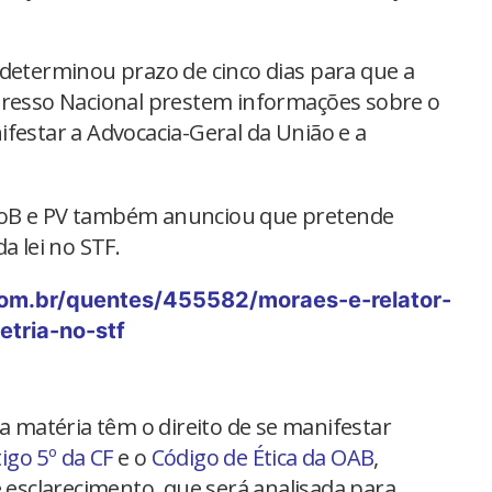
 determinou prazo de cinco dias para que a
gresso Nacional prestem informações sobre o
festar a Advocacia-Geral da União e a
doB e PV também anunciou que pretende
a lei no STF.
om.br/quentes/455582/moraes-e-relator-
tria-no-stf
na matéria têm o direito de se manifestar
tigo 5º da CF
e o
Código de Ética da OAB
,
 esclarecimento, que será analisada para