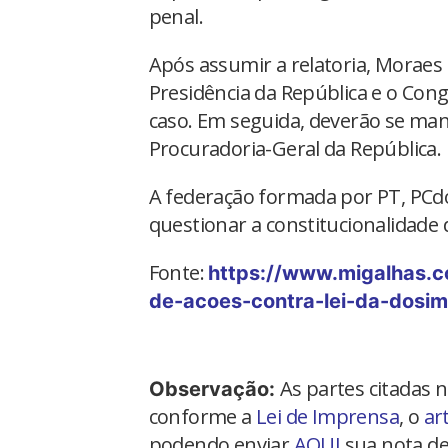
penal.
Após assumir a relatoria, Moraes
Presidência da República e o Con
caso. Em seguida, deverão se mani
Procuradoria-Geral da República.
A federação formada por PT, PC
questionar a constitucionalidade d
Fonte:
https://www.migalhas.c
de-acoes-contra-lei-da-dosime
As partes citadas 
Observação:
conforme a
Lei de Imprensa
, o
ar
podendo enviar
AQUI
sua nota de