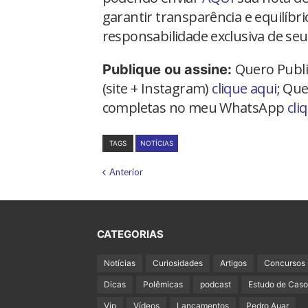
garantir transparência e equilíbr
responsabilidade exclusiva de seu
Quero Publi
Publique ou assine:
(site + Instagram)
clique aqui
; Que
completas no meu WhatsApp
cli
TAGS
NOTÍCIAS
Anterior
CATEGORIAS
Notícias
Curiosidades
Artigos
Concursos
Dicas
Polêmicas
podcast
Estudo de Caso
Vip
Vídeos
Lançamentos
Pedro Auar