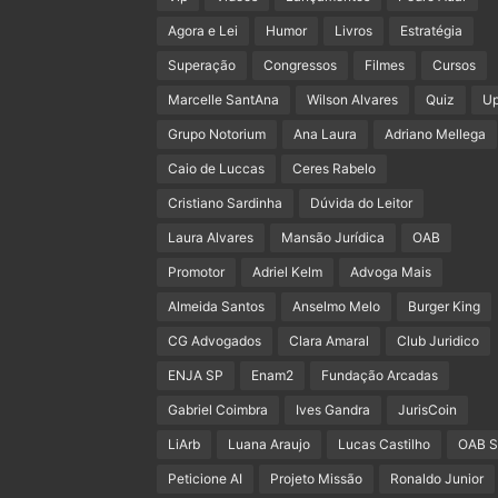
Agora e Lei
Humor
Livros
Estratégia
Superação
Congressos
Filmes
Cursos
Marcelle SantAna
Wilson Alvares
Quiz
U
Grupo Notorium
Ana Laura
Adriano Mellega
Caio de Luccas
Ceres Rabelo
Cristiano Sardinha
Dúvida do Leitor
Laura Alvares
Mansão Jurídica
OAB
Promotor
Adriel Kelm
Advoga Mais
Almeida Santos
Anselmo Melo
Burger King
CG Advogados
Clara Amaral
Club Juridico
ENJA SP
Enam2
Fundação Arcadas
Gabriel Coimbra
Ives Gandra
JurisCoin
LiArb
Luana Araujo
Lucas Castilho
OAB 
Peticione AI
Projeto Missão
Ronaldo Junior