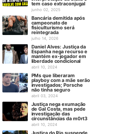
tem caso extraconjugal
junho 02, 2025
Bancária demitida após
campeonato de
fisiculturismo será
reintegrada
julho 14, 2026
Daniel Alves: Justiça da
Espanha nega recurso e
mantém ex-jogador em
liberdade condicional
abril 10, 2024
PMs que liberaram
playboy com a mãe serão
investigados; Porsche
não tinha seguro
abril 03, 2024
Justiça nega exumação
de Gal Costa, mas pede
investigação das
circunstâncias da m0rt3
abril 10, 2024
Justiça do Rio suspende