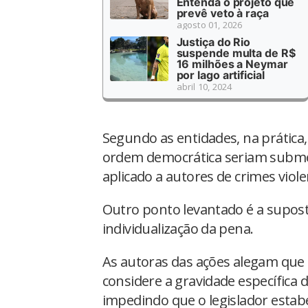
Entenda o projeto que
prevê veto à raça
agosto 01, 2026
Justiça do Rio
suspende multa de R$
16 milhões a Neymar
por lago artificial
abril 10, 2024
Segundo as entidades, na prática
ordem democrática seriam submet
aplicado a autores de crimes vio
Outro ponto levantado é a supost
individualização da pena.
As autoras das ações alegam que 
considere a gravidade específica 
impedindo que o legislador esta